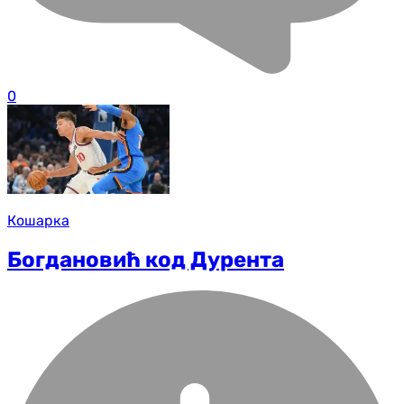
0
Кошарка
Богдановић код Дурента