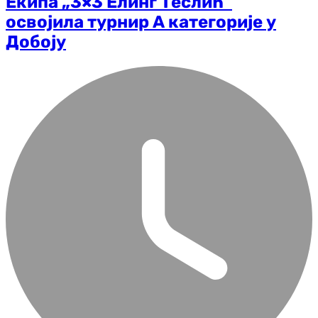
Екипа „3×3 Елинг Теслић”
освојила турнир А категорије у
Добоју