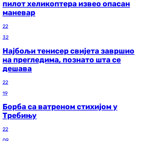
пилот хеликоптера извео опасан
маневар
22
32
Најбољи тенисер свијета завршио
на прегледима, познато шта се
дешава
22
19
Борба са ватреном стихијом у
Требињу
22
09