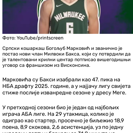
Фото:
YouTube/printscreen
Српски кошаркаш Богољуб Марковић и званично је
постао нови члан Милвоки Бакса, који су потврдили да
је талентовани крилни центар потписао вишегодишњи
уговор са франшизом из Висконсина.
Марковића су Бакси изабрали као 47. пика на
НБА драфту 2025. године, а у најјачу лигу свијета
стиже послије изванредне сезоне у дресу Меге.
У претходној сезони био је један од најбољих
играча АБА лиге. На 29 утакмица, колико је
одиграо као стартер, просечно је биљежио 18,9
поена, 8,9 скокова, 2,6 асистенција, уз по једну