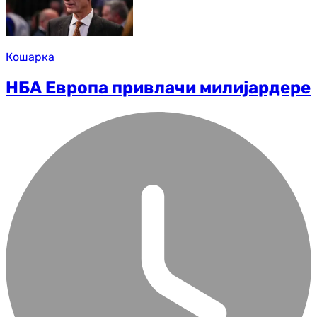
Кошарка
НБА Европа привлачи милијардере