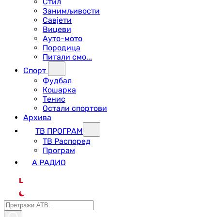
Стил
Занимљивости
Савјети
Вицеви
Ауто-мото
Породица
Питали смо...
Спорт
Фудбал
Кошарка
Тенис
Остали спортови
Архива
ТВ ПРОГРАМ
ТВ Распоред
Програм
А РАДИО
L