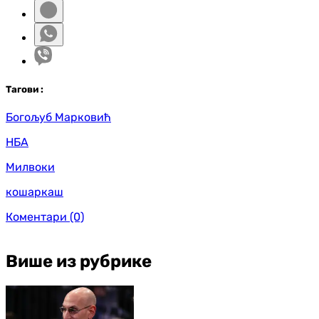
Таг
ови
:
Богољуб Марковић
НБА
Милвоки
кошаркаш
Коментари
(0)
Више из рубрике