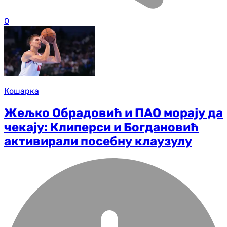
0
Кошарка
Жељко Обрадовић и ПАО морају да
чекају: Клиперси и Богдановић
активирали посебну клаузулу