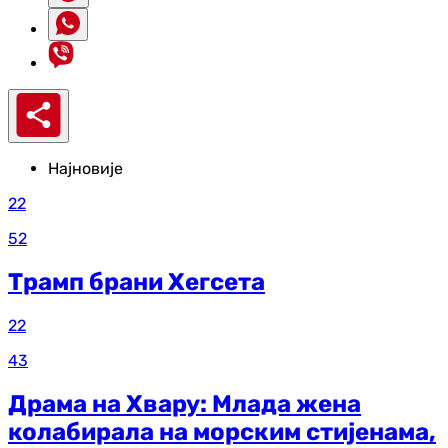
Најновије
22
52
Трамп брани Хегсета
22
43
Драма на Хвару: Млада жена
колабирала на морским стијенама,