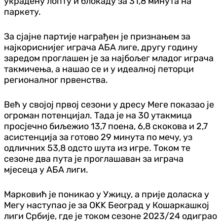
украдену лопту и блокаду за 31,8 минута на
паркету.
За сјајне партије награђен је признањем за
најкориснијег играча АБА лиге, другу годину
заредом проглашен је за најбољег младог играча
такмичења, а нашао се и у идеалној петорци
регионалног првенства.
Већ у својој првој сезони у дресу Меге показао је
огроман потенцијал. Тада је на 30 утакмица
просјечно биљежио 13,7 поена, 6,8 скокова и 2,7
асистенција за готово 29 минута по мечу, уз
одличних 53,8 одсто шута из игре. Током те
сезоне два пута је проглашаван за играча
мјесеца у АБА лиги.
Марковић је поникао у Ужицу, а прије доласка у
Мегу наступао је за OKK Београд у Кошаркашкој
лиги Србије, где је током сезоне 2023/24 одиграо