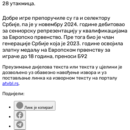
28 утакмица.
Добре игре препоручиле су га и селектору
Србије, па је у новембру 2024. године дебитовао
за сениорску репрезентацију у квалификацијама
за Европско првенство. Пре тога био је члан
генерације Србије која је 2023. године освојила
златну медаљу на Европском првенству за
играче до 18 година, преноси Б92
Преузимање дијелова текста или текста у цјелини је
дозвољено уз обавезно навођење извора и уз
постављање линка ка изворном тексту на порталу
atvbl.rs
.
Подијели:
Линк је копиран!