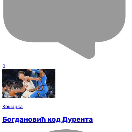
0
Кошарка
Богдановић код Дурента