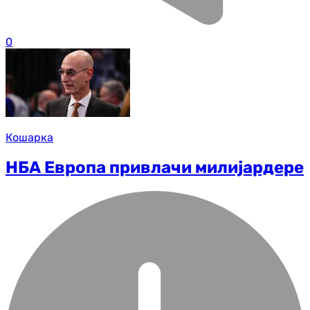
0
Кошарка
НБА Европа привлачи милијардере