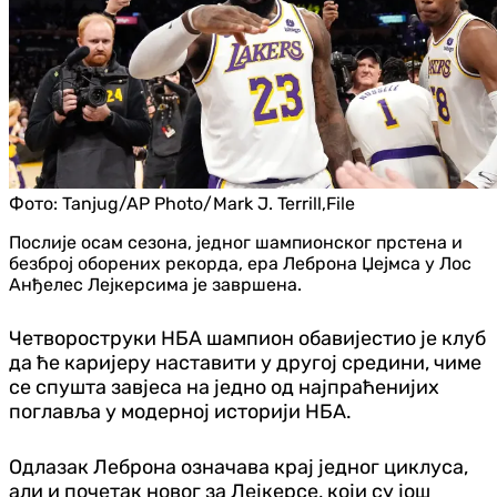
Фото:
Tanjug/AP Photo/Mark J. Terrill,File
Послије осам сезона, једног шампионског прстена и
безброј оборених рекорда, ера Леброна Џејмса у Лос
Анђелес Лејкерсима је завршена.
Четвороструки НБА шампион обавијестио је клуб
да ће каријеру наставити у другој средини, чиме
се спушта завјеса на једно од најпраћенијих
поглавља у модерној историји НБА.
Одлазак Леброна означава крај једног циклуса,
али и почетак новог за Лејкерсе, који су још