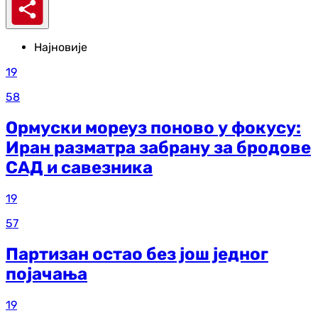
Најновије
19
58
Ормуски мореуз поново у фокусу:
Иран разматра забрану за бродове
САД и савезника
19
57
Партизан остао без још једног
појачања
19