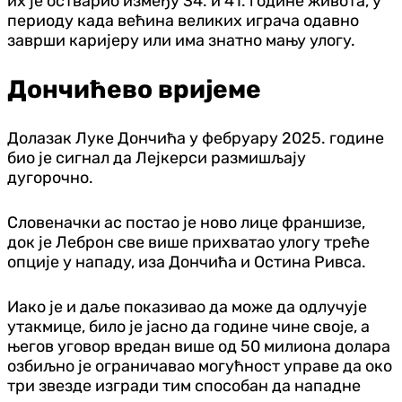
их је остварио између 34. и 41. године живота, у
периоду када већина великих играча одавно
заврши каријеру или има знатно мању улогу.
Дончићево вријеме
Долазак Луке Дончића у фебруару 2025. године
био је сигнал да Лејкерси размишљају
дугорочно.
Словеначки ас постао је ново лице франшизе,
док је Леброн све више прихватао улогу треће
опције у нападу, иза Дончића и Остина Ривса.
Иако је и даље показивао да може да одлучује
утакмице, било је јасно да године чине своје, а
његов уговор вредан више од 50 милиона долара
озбиљно је ограничавао могућност управе да око
три звезде изгради тим способан да нападне