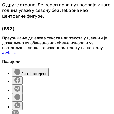
С друге стране, Лејкерси први пут послије много
година улазе у сезону без Леброна као
централне фигуре.
(
Б92
)
Преузимање дијелова текста или текста у цјелини је
дозвољено уз обавезно навођење извора и уз
постављање линка ка изворном тексту на порталу
atvbl.rs
.
Подијели:
Линк је копиран!