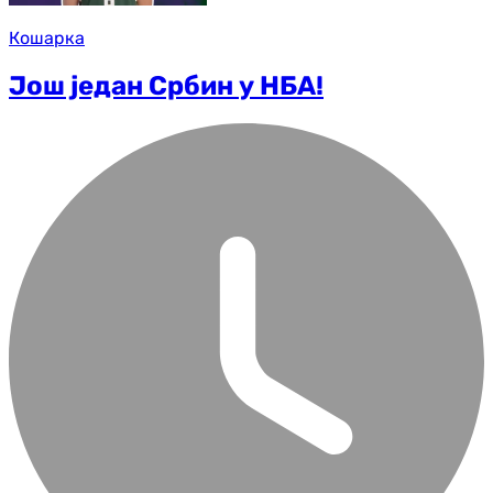
Кошарка
Још један Србин у НБА!