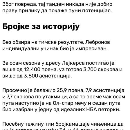
Због повреда, тај тандем никада није добио
праву прилику да покаже пуни потенцијал.
Бројке за историју
Без обзира на тимске резултате, Лебронов
индивидуални учинак био је импресиван.
За осам сезона у дресу Лејкерса постигао је
више од 12.400 поена, уз готово 3.700 скокова и
више од 3.800 асистенција.
Просечно је бележио 25,9 поена, 7,9 асистенција
и 7,7 скокова по утакмици, а за то време чак осам
пута наступио је на Ол-стар мечу и седам пута
био изабран у једну од идеалних НБА петорки.
Посебну тежину тим бројкама даје чињеница да