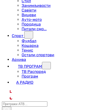
Стил
Занимљивости
Савјети
Вицеви
Ауто-мото
Породица
Питали смо...
Спорт
Фудбал
Кошарка
Тенис
Остали спортови
Архива
ТВ ПРОГРАМ
ТВ Распоред
Програм
А РАДИО
L