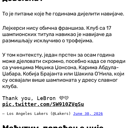
То је питање које ће годинама дијелити навијаче.
Лејкерси нису обична франшиза. Клуб са 17
шампионских титула навикао је навијаче да
размишљају искључиво о трофејима.
У том контексту, један прстен за осам година
може дјеловати скромно, посебно када се пореди
са учинцима Меџика Џонсона, Карима Абдула-
Џабара, Кобија Брајанта или Шакила О'Нила, који
су освајали више шампионата у дресу славног
клуба.
Thank you, LeBron 💜💛
pic.twitter.com/SW910ZVqSu
— Los Angeles Lakers (@Lakers)
June 30, 2026