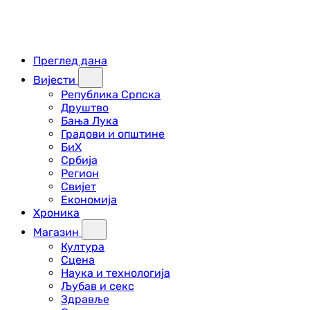
Преглед дана
Вијести
Република Српска
Друштво
Бања Лука
Градови и општине
БиХ
Србија
Регион
Свијет
Економија
Хроника
Магазин
Култура
Сцена
Наука и технологија
Љубав и секс
Здравље