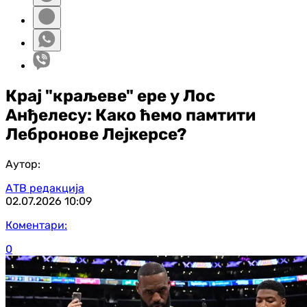
Крај "краљеве" ере у Лос
Анђелесу: Како ћемо памтити
Лебронове Лејкерсе?
Аутор:
АТВ редакција
02.07.2026
10:09
Коментари:
0