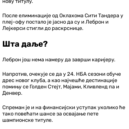
нову титулу.
После елиминације од Оклахома Сити Тандера у
плеј-офу постало је јасно да су и Леброн и
Лејкерси стигли до раскрснице.
Шта даље?
Леброн још нема намеру да заврши каријеру.
Напротив, очекује се да у 24. НБА сезони обуче
дрес новог клуба, а као најчешће дестинације
помињу се Голден Стејт, Мајами, Кливленд па и
Денвер.
Спреман је и на финансијски уступак уколико ће
тако повећати шансе за освајање пете
шампионске титуле.