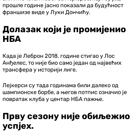
прошле године јасно показали да будућност
франшизе виде у Луки Дончићу.
Долазак који је промијенио
НБА
Када је Леброн 2018. године стигао у Лос
Анђелес, то није био само један од највећих
трансфера у историји лиге.
Лејкерси су тада годинама били далеко од
шампионске борбе, а његов потпис означио је
повратак клуба у центар НБА пажње.
Прву сезону није обиљежио
успјех.