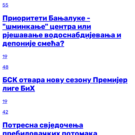
55
Приоритети Бањалуке -
"шминкање" центра или
рјешавање водоснабдијевања и
депоније смећа?
19
48
БСК отвара нову сезону Премијер
лиге БиХ
19
42
Потресна свједочења
пребиловачких потомака