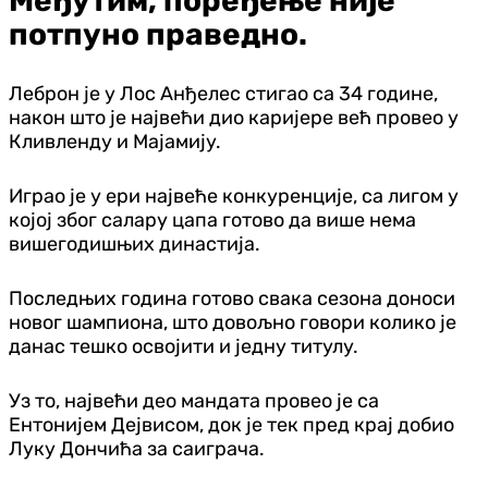
Међутим, поређење није
потпуно праведно.
Леброн је у Лос Анђелес стигао са 34 године,
након што је највећи дио каријере већ провео у
Кливленду и Мајамију.
Играо је у ери највеће конкуренције, са лигом у
којој због саларy цапа готово да више нема
вишегодишњих династија.
Последњих година готово свака сезона доноси
новог шампиона, што довољно говори колико је
данас тешко освојити и једну титулу.
Уз то, највећи део мандата провео је са
Ентонијем Дејвисом, док је тек пред крај добио
Луку Дончића за саиграча.