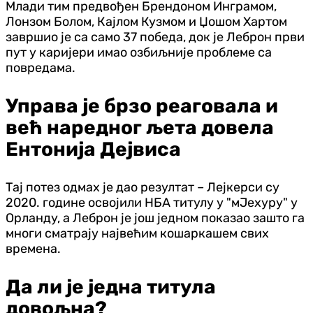
Млади тим предвођен Брендоном Инграмом,
Лонзом Болом, Кајлом Кузмом и Џошом Хартом
завршио је са само 37 победа, док је Леброн први
пут у каријери имао озбиљније проблеме са
повредама.
Управа је брзо реаговала и
већ наредног љета довела
Ентонија Дејвиса
Тај потез одмах је дао резултат – Лејкерси су
2020. године освојили НБА титулу у "мЈехуру" у
Орланду, а Леброн је још једном показао зашто га
многи сматрају највећим кошаркашем свих
времена.
Да ли је једна титула
довољна?