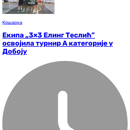
Кошарка
Екипа „3×3 Елинг Теслић”
освојила турнир А категорије у
Добоју