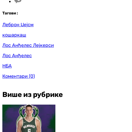
Таг
ови
:
Леброн Џејсм
кошаркаш
Лос Анђелес Лејкерси
Лос Анђелес
НБА
Коментари
(0)
Више из рубрике