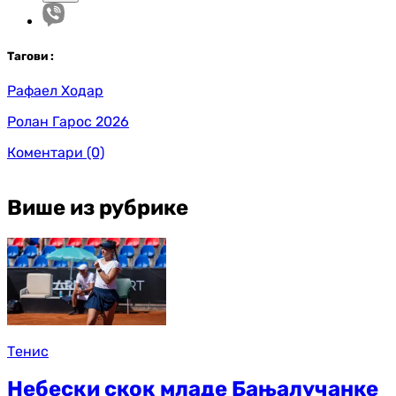
Таг
ови
:
Рафаел Ходар
Ролан Гарос 2026
Коментари
(0)
Више из рубрике
Тенис
Небески скок младе Бањалучанке