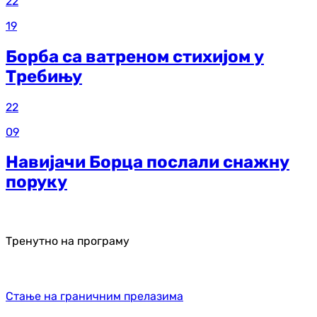
22
19
Борба са ватреном стихијом у
Требињу
22
09
Навијачи Борца послали снажну
поруку
Тренутно на програму
Стање на граничним прелазима