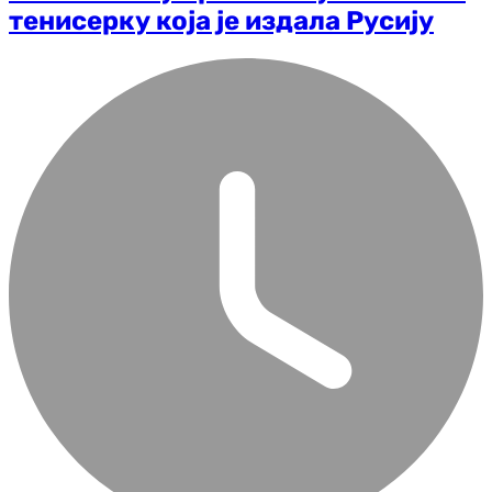
тенисерку која је издала Русију