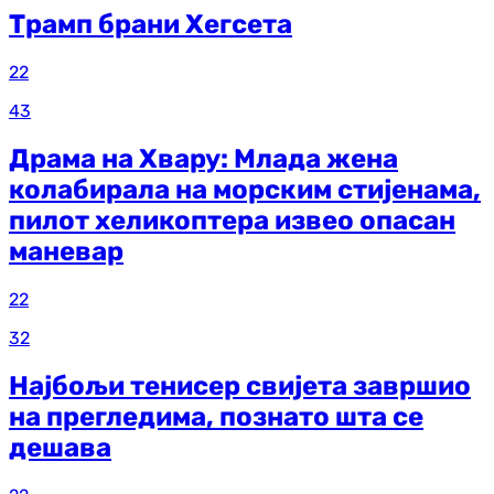
Трамп брани Хегсета
22
43
Драма на Хвару: Млада жена
колабирала на морским стијенама,
пилот хеликоптера извео опасан
маневар
22
32
Најбољи тенисер свијета завршио
на прегледима, познато шта се
дешава