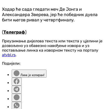
Ходар ће сада гледати меч Де Јонга и
Александера Зверева, јер ће победник дуела
бити његов ривал у четвртфиналу.
(
Телеграф
)
Преузимање дијелова текста или текста у цјелини је
дозвољено уз обавезно навођење извора и уз
постављање линка ка изворном тексту на порталу
atvbl.rs
.
Подијели:
Линк је копиран!