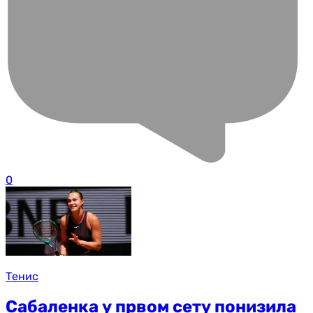
0
Тенис
Сабаленка у првом сету понизила