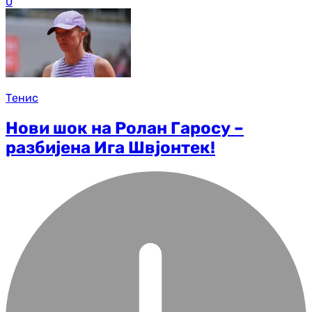
0
Тенис
Нови шок на Ролан Гаросу –
разбијена Ига Швјонтек!