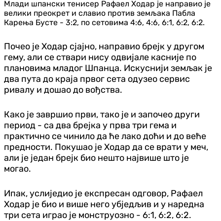
Млади шпански тенисер Рафаел Ходар је направио је
велики преокрет и славио против земљака Пабла
Карења Бусте - 3:2, по сетовима 4:6, 4:6, 6:1, 6:2, 6:2.
Почео је Ходар сјајно, направио брејк у другом
гему, али се ствари нису одвијале касније по
плановима младог Шпанца. Искуснији земљак је
два пута до краја првог сета одузео сервис
ривалу и дошао до вођства.
Како је завршио први, тако је и започео други
период - са два брејка у прва три гема и
практично се чинило да ће лако доћи и до веће
предности. Покушао је Ходар да се врати у меч,
али је један брејк био нешто највише што је
могао.
Ипак, услиједио је експресан одговор, Рафаел
Ходар је био и више него убједљив и у наредна
три сета играо је монструозно - 6:1, 6:2, 6:2.