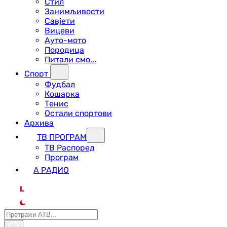
Стил
Занимљивости
Савјети
Вицеви
Ауто-мото
Породица
Питали смо...
Спорт
Фудбал
Кошарка
Тенис
Остали спортови
Архива
ТВ ПРОГРАМ
ТВ Распоред
Програм
А РАДИО
L