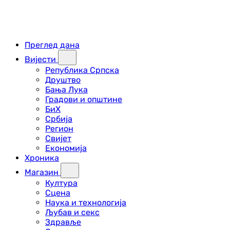
Преглед дана
Вијести
Република Српска
Друштво
Бања Лука
Градови и општине
БиХ
Србија
Регион
Свијет
Економија
Хроника
Магазин
Култура
Сцена
Наука и технологија
Љубав и секс
Здравље