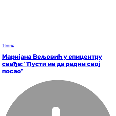
Тенис
Маријана Вељовић у епицентру
свађе: "Пусти ме да радим свој
посао"