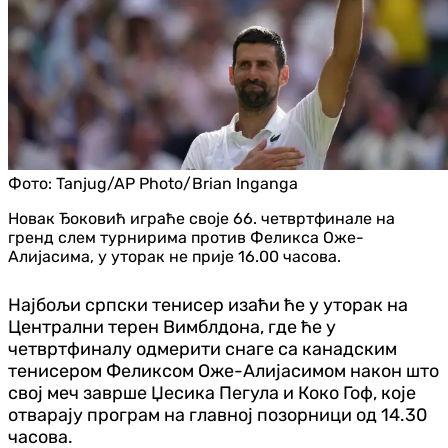
Фото:
Tanjug/AP Photo/Brian Inganga
Новак Ђоковић играће своје 66. четвртфинале на
гренд слем турнирима против Феликса Оже-
Алијасима, у уторак не прије 16.00 часова.
Најбољи српски тенисер изаћи ће у уторак на
Централни терен Вимблдона, где ће у
четвртфиналу одмерити снаге са канадским
тенисером Феликсом Оже-Алијасимом након што
свој меч заврше Џесика Пегула и Коко Гоф, које
отварају програм на главној позорници од 14.30
часова.