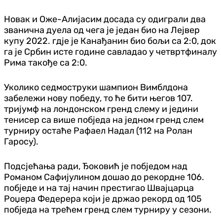
Новак и Оже-Алијасим досада су одиграли два
званична дуела од чега је један био на Лејвер
купу 2022. гдје је Канађанин био бољи са 2:0, док
га је Србин исте године савладао у четвртфиналу
Рима такође са 2:0.
Уколико седмоструки шампион Вимблдона
забележи нову победу, то ће бити његов 107.
тријумф на лондонском гренд слему и једини
тенисер са више побједа на једном гренд слем
турниру остаће Рафаел Надал (112 на Ролан
Гаросу).
Подсјећања ради, Ђоковић је побједом над
Романом Сафијулином дошао до рекордне 106.
побједе и на тај начин престигао Швајцарца
Роџера Федерера који је држао рекорд од 105
побједа на трећем гренд слем турниру у сезони.