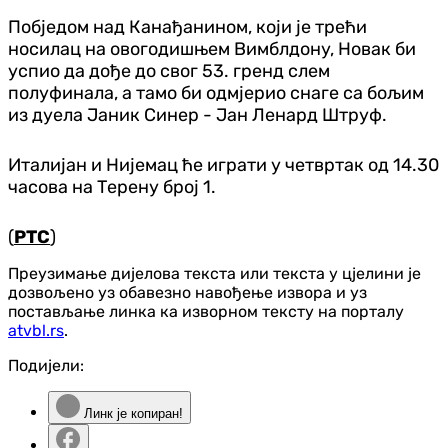
Побједом над Канађанином, који је трећи
носилац на овогодишњем Вимблдону, Новак би
успио да дође до свог 53. гренд слем
полуфинала, а тамо би одмјерио снаге са бољим
из дуела Јаник Синер - Јан Ленард Штруф.
Италијан и Нијемац ће играти у четвртак од 14.30
часова на Терену број 1.
(
РТС
)
Преузимање дијелова текста или текста у цјелини је
дозвољено уз обавезно навођење извора и уз
постављање линка ка изворном тексту на порталу
atvbl.rs
.
Подијели:
Линк је копиран!