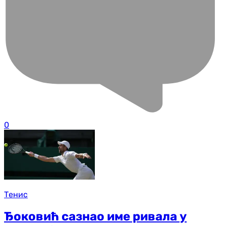
0
Тенис
Ђоковић сазнао име ривала у