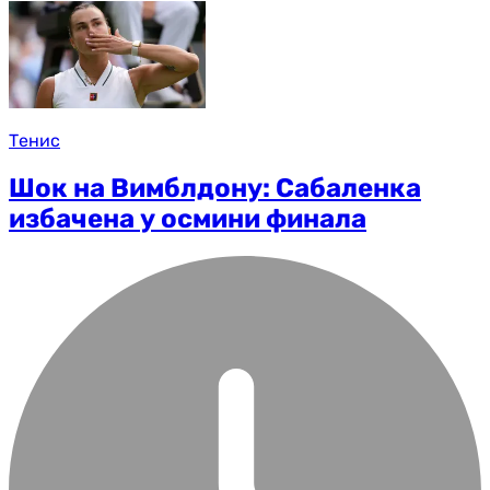
Тенис
Шок на Вимблдону: Сабаленка
избачена у осмини финала