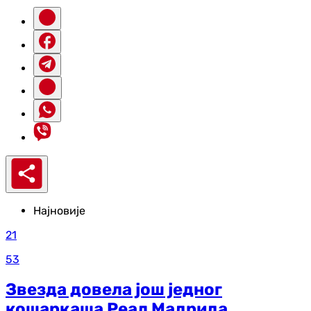
Најновије
21
53
Звезда довела још једног
кошаркаша Реал Мадрида