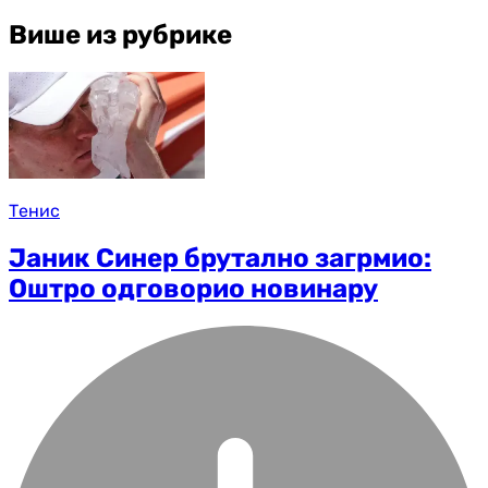
Више из рубрике
Тенис
Јаник Синер брутално загрмио:
Оштро одговорио новинару