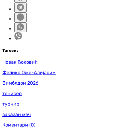
Таг
ови
:
Новак Ђоковић
Феликс Оже-Алијасим
Вимблдон 2026
тенисер
турнир
заказан меч
Коментари
(0)