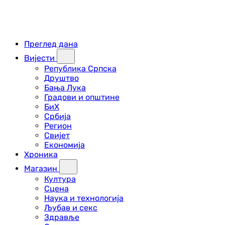
Преглед дана
Вијести
Република Српска
Друштво
Бања Лука
Градови и општине
БиХ
Србија
Регион
Свијет
Економија
Хроника
Магазин
Култура
Сцена
Наука и технологија
Љубав и секс
Здравље