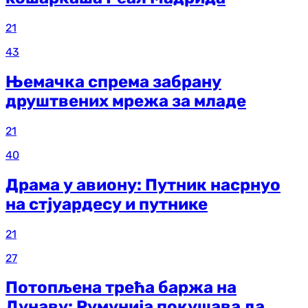
21
43
Њемачка спрема забрану
друштвених мрежа за младе
21
40
Драма у авиону: Путник насрнуо
на стјуардесу и путнике
21
27
Потопљена трећа баржа на
Дунаву: Румунија покушава да