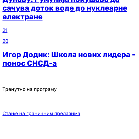
сачува доток воде до нуклеарне
електране
21
20
Игор Додик: Школа нових лидера -
понос СНСД-а
Тренутно на програму
Стање на граничним прелазима