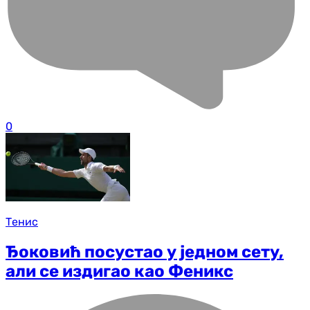
0
Тенис
Ђоковић посустао у једном сету,
али се издигао као Феникс