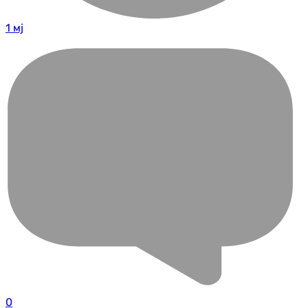
1 мј
0