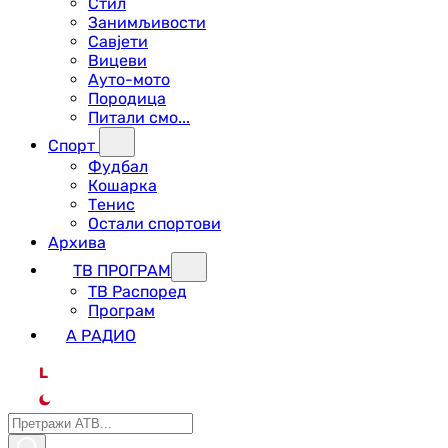
Стил
Занимљивости
Савјети
Вицеви
Ауто-мото
Породица
Питали смо...
Спорт
Фудбал
Кошарка
Тенис
Остали спортови
Архива
ТВ ПРОГРАМ
ТВ Распоред
Програм
А РАДИО
L