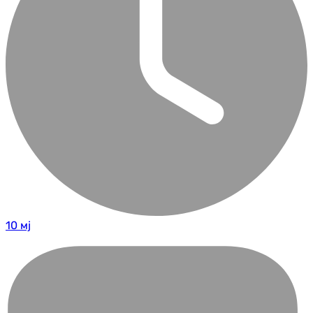
10 мј