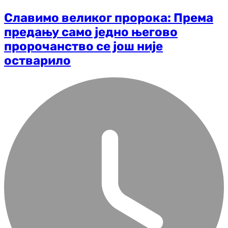
Славимо великог пророка: Према
предању само једно његово
пророчанство се још није
остварило