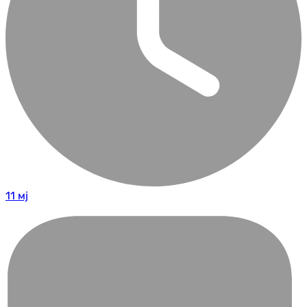
11 мј