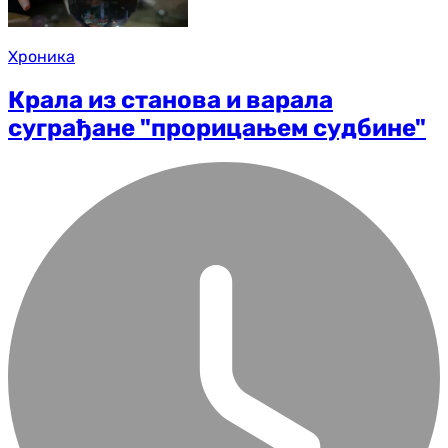
Хроника
Крала из станова и варала
суграђане "прорицањем судбине"