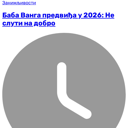
Занимљивости
Баба Ванга предвиђа у 2026: Не
слути на добро