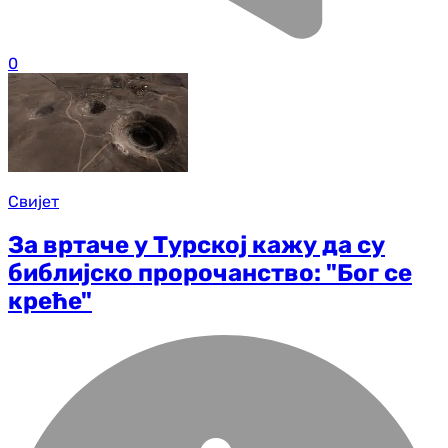
0
Свијет
За вртаче у Турској кажу да су
библијско пророчанство: "Бог се
креће"