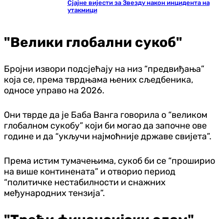
Сјајне вијести за Звезду након инцидента на
утакмици
"Велики глобални сукоб"
Бројни извори подсјећају на низ “предвиђања”
која се, према тврдњама њених сљедбеника,
односе управо на 2026.
Они тврде да је Баба Ванга говорила о “великом
глобалном сукобу” који би могао да започне ове
године и да “укључи најмоћније државе свијета”.
Према истим тумачењима, сукоб би се “проширио
на више континената” и отворио период
“политичке нестабилности и снажних
међународних тензија”.