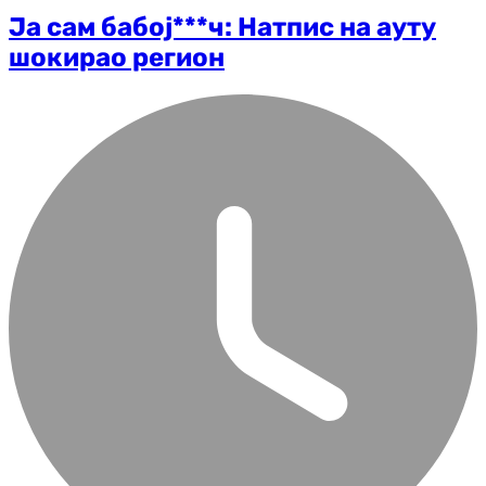
Ја сам бабој***ч: Натпис на ауту
шокирао регион