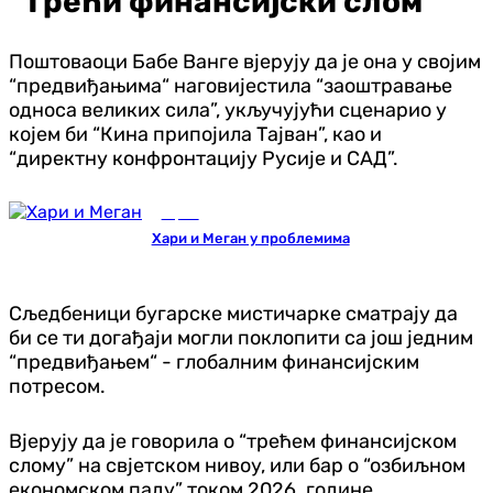
"Трећи финансијски слом"
Поштоваоци Бабе Ванге вјерују да је она у својим
“предвиђањима“ наговијестила “заоштравање
односа великих сила”, укључујући сценарио у
којем би “Кина припојила Тајван”, као и
“директну конфронтацију Русије и САД”.
Сцена
Хари и Меган у проблемима
Сљедбеници бугарске мистичарке сматрају да
би се ти догађаји могли поклопити са још једним
“предвиђањем“ - глобалним финансијским
потресом.
Вјерују да је говорила о “трећем финансијском
слому” на свјетском нивоу, или бар о “озбиљном
економском паду” током 2026. године.