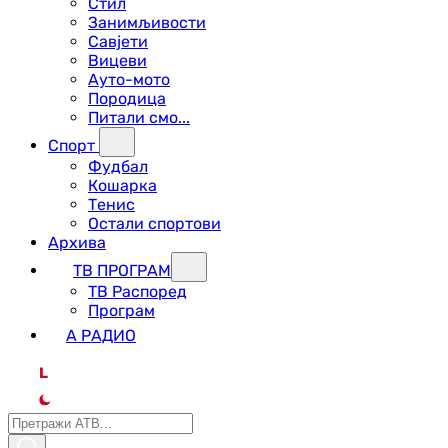
Стил
Занимљивости
Савјети
Вицеви
Ауто-мото
Породица
Питали смо...
Спорт
Фудбал
Кошарка
Тенис
Остали спортови
Архива
ТВ ПРОГРАМ
ТВ Распоред
Програм
А РАДИО
L