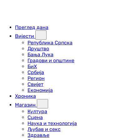
Преглед дана
Вијести
Република Српска
Друштво
Бања Лука
Градови и општине
БиХ
Србија
Регион
Свијет
Економија
Хроника
Магазин
Култура
Сцена
Наука и технологија
Љубав и секс
Здравље