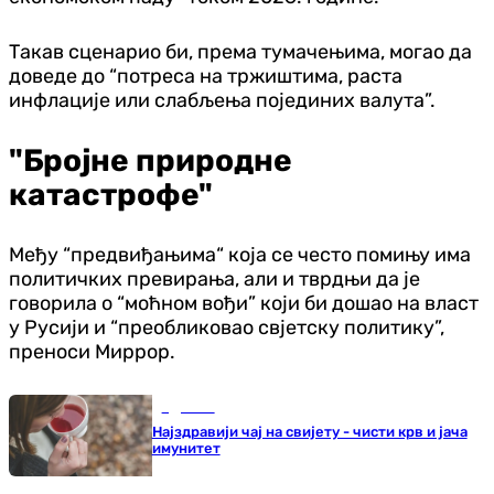
Такав сценарио би, према тумачењима, могао да
доведе до “потреса на тржиштима, раста
инфлације или слабљења појединих валута”.
"Бројне природне
катастрофе"
Међу “предвиђањима“ која се често помињу има
политичких превирања, али и тврдњи да је
говорила о “моћном вођи” који би дошао на власт
у Русији и “преобликовао свјетску политику”,
преноси Миррор.
Здравље
Најздравији чај на свијету - чисти крв и јача
имунитет