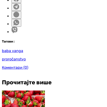
Таг
ови
:
baba vanga
proročanstvo
Коментари
(0)
Прочитајте више