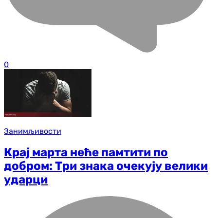
0
Занимљивости
Крај марта неће памтити по
добром: Три знака очекују велики
ударци