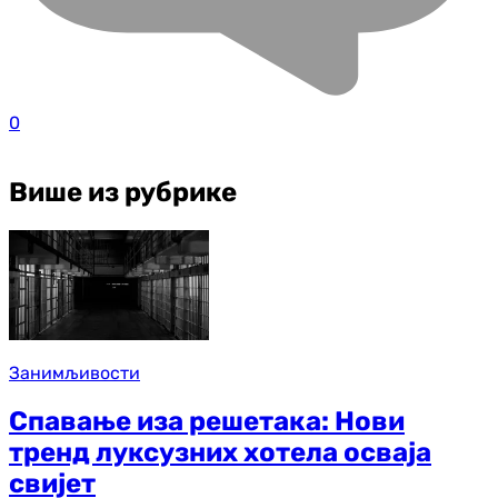
0
Више из рубрике
Занимљивости
Спавање иза решетака: Нови
тренд луксузних хотела осваја
свијет