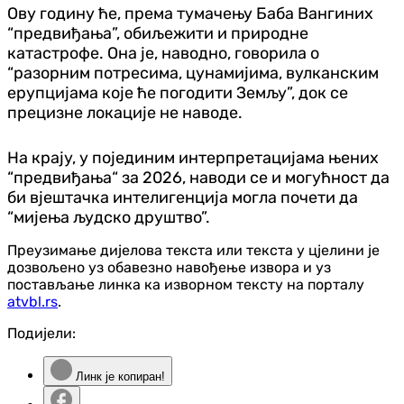
Ову годину ће, према тумачењу Баба Вангиних
“предвиђања”, обиљежити и природне
катастрофе. Она је, наводно, говорила о
“разорним потресима, цунамијима, вулканским
ерупцијама које ће погодити Земљу”, док се
прецизне локације не наводе.
На крају, у појединим интерпретацијама њених
“предвиђања“ за 2026, наводи се и могућност да
би вјештачка интелигенција могла почети да
“мијења људско друштво”.
Преузимање дијелова текста или текста у цјелини је
дозвољено уз обавезно навођење извора и уз
постављање линка ка изворном тексту на порталу
atvbl.rs
.
Подијели:
Линк је копиран!