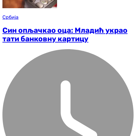
Србија
Син опљачкао оца: Младић украо
тати банковну картицу