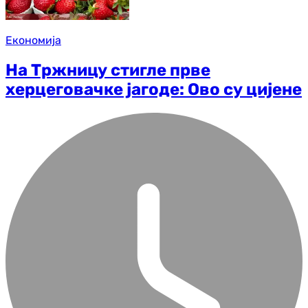
Економија
На Тржницу стигле прве
херцеговачке јагоде: Ово су цијене