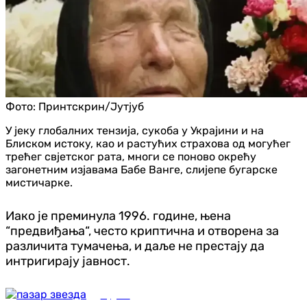
Фото:
Принтскрин/Јутјуб
У јеку глобалних тензија, сукоба у Украјини и на
Блиском истоку, као и растућих страхова од могућег
трећег свјетског рата, многи се поново окрећу
загонетним изјавама Бабе Ванге, слијепе бугарске
мистичарке.
Иако је преминула 1996. године, њена
“предвиђања“, често криптична и отворена за
различита тумачења, и даље не престају да
интригирају јавност.
Фудбал