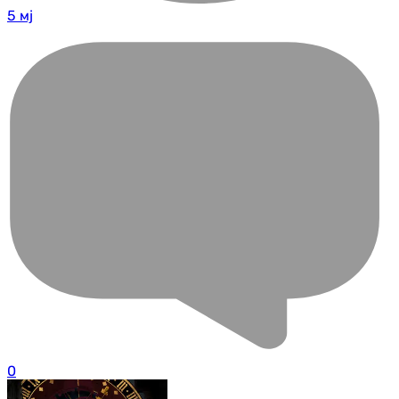
5 мј
0