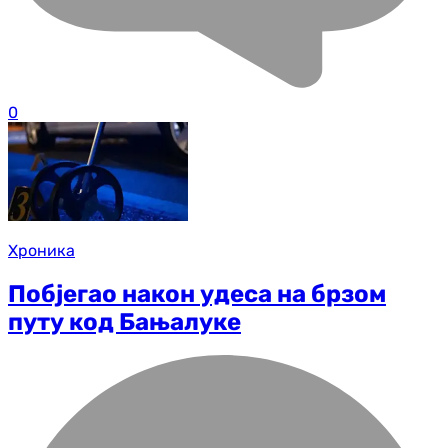
0
Хроника
Побјегао након удеса на брзом
путу код Бањалуке