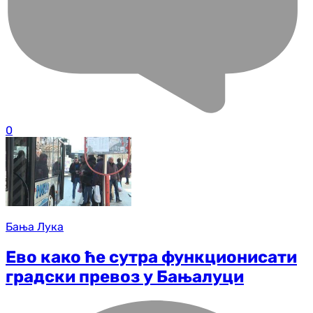
0
Бања Лука
Ево како ће сутра функционисати
градски превоз у Бањалуци