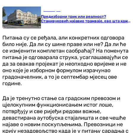
Бања Лука
Предизборни трик или реалност?
Станивуковић најавио трамваје, ево шта каже
струка
Питања су се ређала, али конкретних одговора
било није. Да ли су шине праве или не? Да ли ће
се измјенити комплетан саобраћај? На поменута
питања је одговарала струка, усаглашавајући се
да за овакав пројекат је неопходно вријеме и не
оно које је изборном формулом израчунао
градоначелник, а то је септембар мјесец ове
године.
Да је тренутно стање са градским превозом и
цјелокупним функционисањем истог лоше,
потврђују и све ријеђи редови вожње,
девастирана аутобуска стајалишта и све чешће
најаве о новим поскупљењима. Превозници не
крију незадовољство када је у питању сарадња с