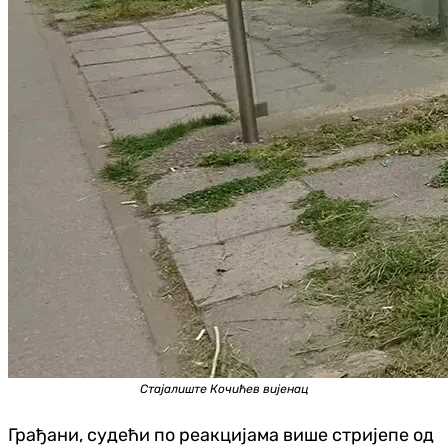
Стајалиште Кочићев вијенац
Грађани, судећи по реакцијама више стријепе од