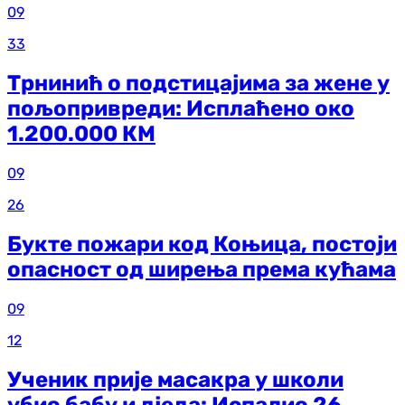
09
33
Трнинић о подстицајима за жене у
пољопривреди: Исплаћено око
1.200.000 КМ
09
26
Букте пожари код Коњица, постоји
опасност од ширења према кућама
09
12
Ученик прије масакра у школи
убио бабу и дједа: Испалио 26