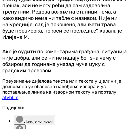
пјешак, али не могу рећи да сам задовољна
тренутним. Редова вожње на станици нема, а
како видимо нема ни табле с називом. Није ни
најуредније, сад је покошено, али љети трава
буде превисока, покоси се посљедње“, казала је
Илијана М.
Ако је судити по коментарима грађана, ситуација
није добра, али се ни не надају бог зна чему с
обзиром да годинама уназад муче муку с
градским превозом.
Преузимање дијелова текста или текста у цјелини је
дозвољено уз обавезно навођење извора и уз
постављање линка ка изворном тексту на порталу
atvbl.rs
.
Подијели:
Линк је копиран!