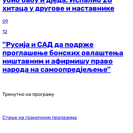
хитаца у другове и наставнике
09
12
''Русија и САД да подрже
проглашење бонских овлаштења
ништавним и афирмишу право
народа на самоопредјељење''
Тренутно на програму
Стање на граничним прелазима