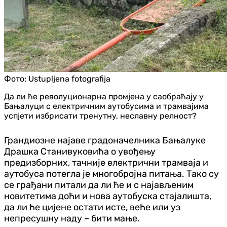
Фото:
Ustupljena fotografija
Да ли ће револуционарна промјена у саобраћају у
Бањалуци с електричним аутобусима и трамвајима
успјети избрисати тренутну, неславну релност?
Грандиозне најаве градоначелника Бањалуке
Драшка Станивуковића о увођењу
предизборних, тачније електрични трамваја и
аутобуса потегла је многобројна питања. Тако су
се грађани питали да ли ће и с најављеним
новитетима доћи и нова аутобуска стајалишта,
да ли ће цијене остати исте, веће или уз
непресушну наду – бити мање.