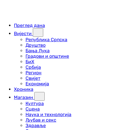
Преглед дана
Вијести
Република Српска
Друштво
Бања Лука
Градови и општине
БиХ
Србија
Регион
Свијет
Економија
Хроника
Магазин
Култура
Сцена
Наука и технологија
Љубав и секс
Здравље