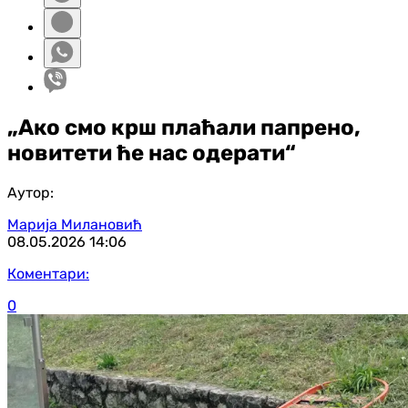
„Ако смо крш плаћали папрено,
новитети ће нас одерати“
Аутор:
Марија Милановић
08.05.2026
14:06
Коментари:
0