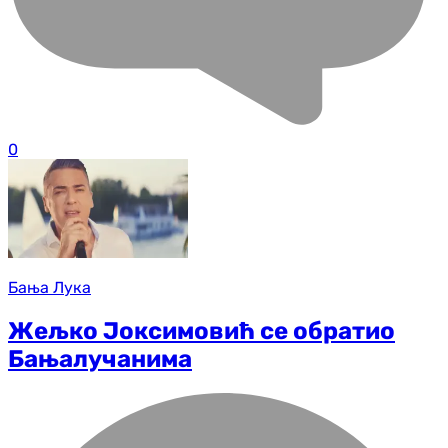
0
Бања Лука
Жељко Јоксимовић се обратио
Бањалучанима