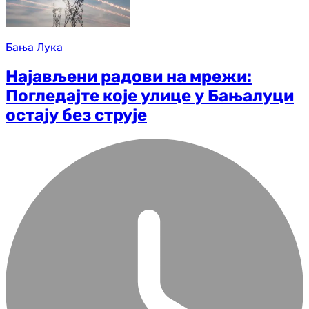
Бања Лука
Најављени радови на мрежи:
Погледајте које улице у Бањалуци
остају без струје