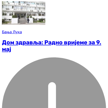
Бања Лука
Дом здравља: Радно вријеме за 9.
мај