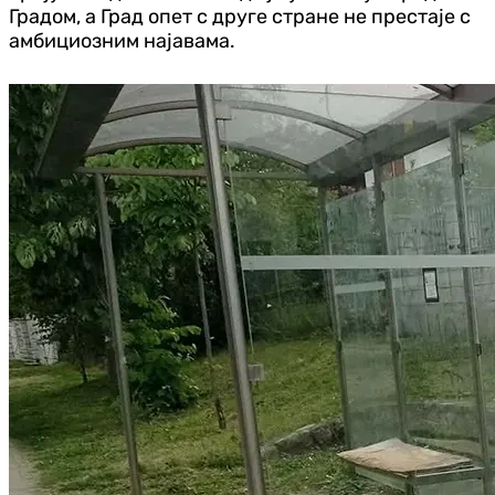
Градом, а Град опет с друге стране не престаје с
амбициозним најавама.