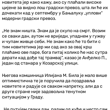
новитета јер како кажу, ако су плаћали високе
цијене за видно лош градски превоз, шта ли ће их
дочекати кад у септембру у Бањалуку „уплови“
модерни градски превоз.
„Не знам ништа. Знам да је скупо на смрт. Возим
се сваки дан, аутом не вриједи, упаднем у гужву
и чупам живце себи. Не знам како ће то бити с
тим новитетима јер ми сад ако за овај крш
плаћамо ове паре, бога питај колико ће нас сутра
дерати кад дође тај трамвај“, казао је Анђелко П.,
један од станара у Козарској улици.
Његова комшиница Илијана М. Била је мало више
оптимистична те је поручила да поздравља
новитете и радује се сваком напретку, али да с
друге стране није задовољна тенутном
ситуацијом у Граду.
„Не путујем сваки дан, радим од куће и често сам