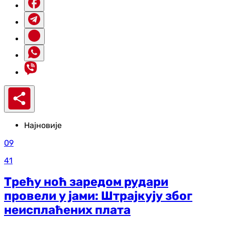
Најновије
09
41
Трећу ноћ заредом рудари
провели у јами: Штрајкују због
неисплаћених плата