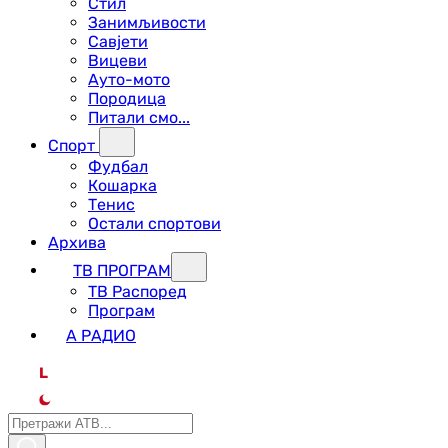
Стил
Занимљивости
Савјети
Вицеви
Ауто-мото
Породица
Питали смо...
Спорт
Фудбал
Кошарка
Тенис
Остали спортови
Архива
ТВ ПРОГРАМ
ТВ Распоред
Програм
А РАДИО
L