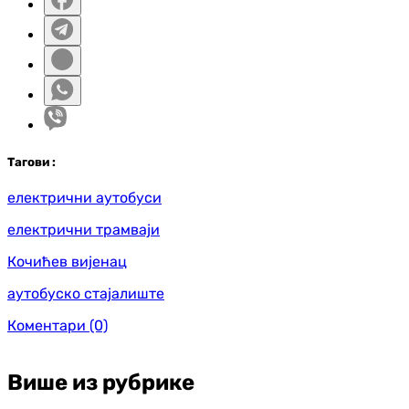
Таг
ови
:
електрични аутобуси
електрични трамваји
Кочићев вијенац
аутобуско стајалиште
Коментари
(0)
Више из рубрике