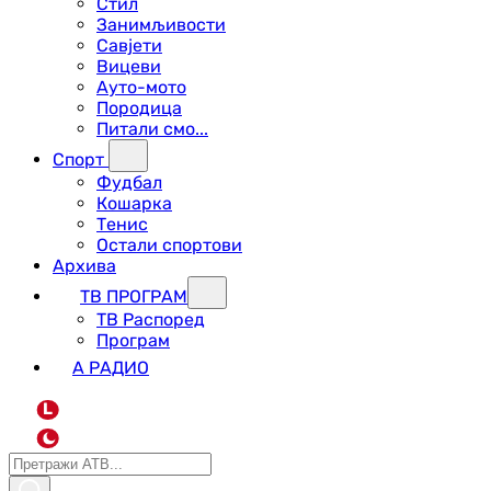
Стил
Занимљивости
Савјети
Вицеви
Ауто-мото
Породица
Питали смо...
Спорт
Фудбал
Кошарка
Тенис
Остали спортови
Архива
ТВ ПРОГРАМ
ТВ Распоред
Програм
А РАДИО
L