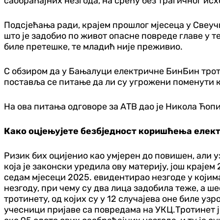
саобраћајних незгода, на срећу без трагичног исх
Подсјећања ради, крајем прошлог мјесеца у Свеу
што је задобио по живот опасне повреде главе у т
биле претешке, те младић није преживио.
С обзиром да у Бањалуци електричне БинБин троти
поставља се питање да ли су угрожени поменути к
На ова питања одговоре за АТВ дао је Никола Ћоп
Како оцјењујете безбједност коришћења елек
Ризик бих оцијенио као умјерен до повишен, али 
која је законски уредила ову материју, још крајем
седам мјесеци 2025. евидентирао незгоде у којима
незгоду, при чему су два лица задобила теже, а ш
тротинету, од којих су у 12 случајева оне биле узр
учесници пријаве са повредама на УКЦ.Тротинет ј