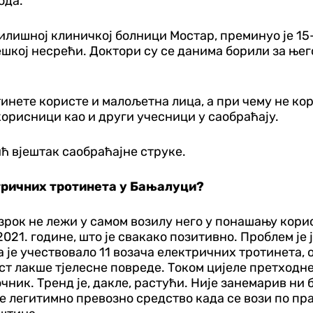
ода.
чилишној клиничкој болници Мостар, преминуо је 1
ешкој несрећи. Доктори су се данима борили за њег
нете користе и малољетна лица, а при чему не кори
орисници као и други учесници у саобраћају.
ић вјештак саобраћајне струке.
тричних тротинета у Бањалуци?
узрок не лежи у самом возилу него у понашању кори
 2021. године, што је свакако позитивно. Проблем је
 је учествовало 11 возача електричних тротинета, о
ест лакше тјелесне повреде. Током цијеле претходне
очник. Тренд је, дакле, растући. Није занемарив ни б
е легитимно превозно средство када се вози по пра