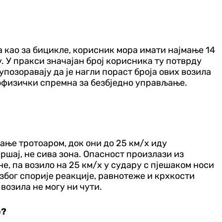
ила као за бицикле, корисник мора имати најмање 14
 У пракси значајан број корисника ту потврду
позоравају да је нагли пораст броја ових возила
ихофизички спремна за безбједно управљање.
тање тротоаром, док они до 25 км/х иду
ршај, не сива зона. Опасност произлази из
не, па возило на 25 км/х у судару с пјешаком носи
 због спорије реакције, равнотеже и крхкости
 возила не могу ни чути.
е?