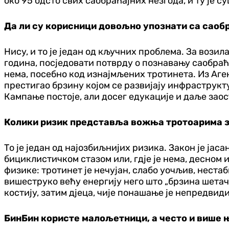
око 95 одсто свих саобраћајних незгода, и ту је с
Да ли су корисници довољно упознати са саоб
Нису, и то је један од кључних проблема. За возил
година, посједовати потврду о познавању саобраћ
нема, посебно код изнајмљених тротинета. Из Аген
престигао брзину којом се развијају инфраструкту
Кампање постоје, али досег едукације и даље заос
Колики ризик представља вожња тротоарима за 
То је један од најозбиљнијих ризика. Закон је јас
бициклистичком стазом или, гд‌је је нема, десном
физике: тротинет је нечујан, слабо уочљив, нестаб
вишеструко већу енергију него што „брзина шетача
костију, затим д‌јеца, чије понашање је непредвиди
БинБин користе малољетници, а често и више 