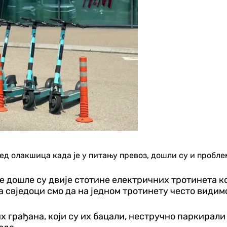
д олакшица када је у питању превоз, дошли су и пробле
не дошле су двије стотине електричних тротинета 
 свједоци смо да на једном тротинету често видимо
 грађана, који су их бацали, нестручно паркирали 