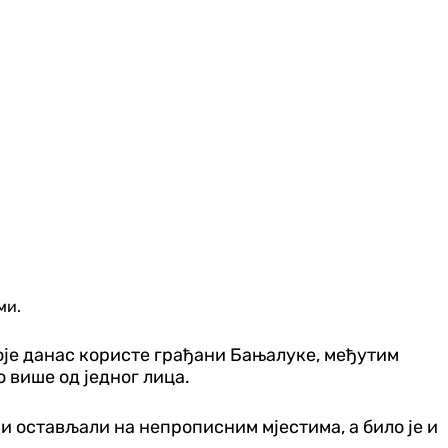
ми.
које данас користе грађани Бањалуке, међутим
 више од једног лица.
и остављали на непрописним мјестима, а било је и