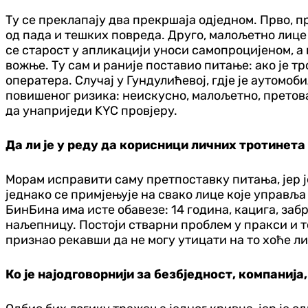
Ту се преклапају два прекршаја од‌једном. Прво, 
од пада и тешких повреда. Друго, малољетно лице
се старост у апликацији уноси самопроцијеном, а
вожње. Ту сам и раније поставио питање: ако је т
оператера. Случај у Гундулићевој, гд‌је је аутомо
повишеног ризика: неискусно, малољетно, претовар
да унаприједи KYC провјеру.
Да ли је у реду да корисници личних тротинета
Морам исправити саму претпоставку питања, јер ј
једнако се примјењује на свако лице које управљ
БинБина има исте обавезе: 14 година, кацига, за
наљепницу. Постоји стварни проблем у пракси и то 
признао рекавши да не могу утицати на то хоће ли 
Ко је најодговорнији за безбједност, компаниј