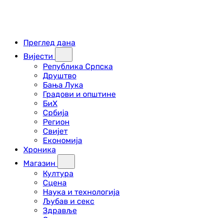
Преглед дана
Вијести
Република Српска
Друштво
Бања Лука
Градови и општине
БиХ
Србија
Регион
Свијет
Економија
Хроника
Магазин
Култура
Сцена
Наука и технологија
Љубав и секс
Здравље