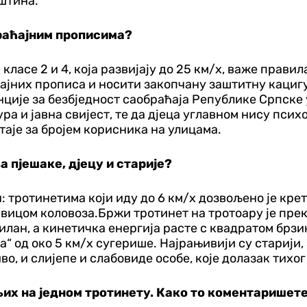
уштина.
раћајним прописима?
а класе 2 и 4, која развијају до 25 км/х, важе прав
ајних прописа и носити закопчану заштитну кацигу.
ције за безбједност саобраћаја Рeпублике Српске у
ра и јавна свијест, те да д‌јеца углавном нису пс
таје за бројем корисника на улицама.
пјешаке, д‌јецу и старије?
ан: тротинетима који иду до 6 км/х дозвољено је кре
 ивицом коловоза.Бржи тротинет на тротоару је прек
илан, а кинетичка енергија расте с квадратом брзи
“ од око 5 км/х сугерише. Најрањивији су старији,
во, и слијепе и слабовиде особе, које долазак тихог
њих на једном тротинету. Како то коментаришет