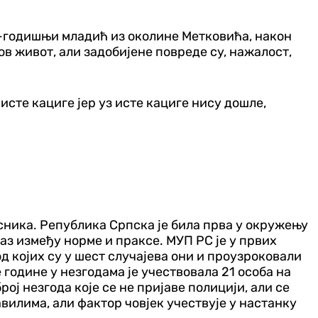
5-годишњи младић из околине Метковића, након
ов живот, али задобијене повреде су, нажалост,
сте кациге јер уз исте кациге нису дошле,
сника. Република Српска је била прва у окружењу
 јаз између норме и праксе. МУП РС је у првих
д којих су у шест случајева они и проузроковали
 године у незгодама је учествовала 21 особа на
рој незгода које се не пријаве полицији, али се
вилима, али фактор човјек учествује у настанку