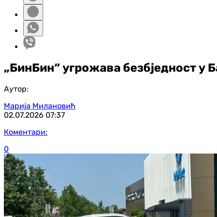
„БинБин“ угрожава безбједност у Б
Аутор:
Марија Милановић
02.07.2026
07:37
Коментари:
0