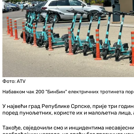
Фото:
ATV
Набавком чак 200 "БинБин" електричних тротинета поре
У највећи град Републике Српске, прије три годи
поред пунољетних, користе их и малољетна лица, а
Такође, свједочили смо и инцидентима несавјесних