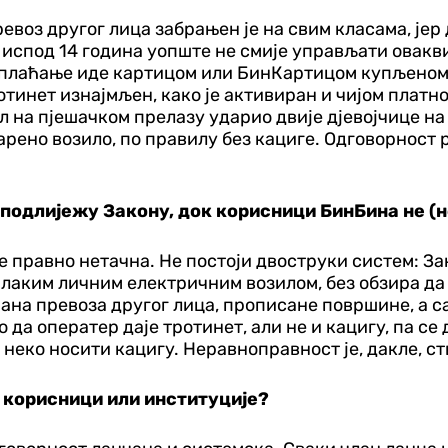
превоз другог лица забрањен је на свим класама, је
 испод 14 година уопште не смије управљати овакв
 плаћање иде картицом или БинКартицом купљеном н
ротинет изнајмљен, како је активиран и чијом плат
бил на пјешачком прелазу ударио двије д‌јевојчице н
ено возило, по правилу без кациге. Одговорност ро
 подлијежу Закону, док корисници БинБина не (н
е правно нетачна. Не постоји двоструки систем: З
а лаким личним електричним возилом, без обзира да
брана превоза другог лица, прописане површине, а
да оператер даје тротинет, али не и кацигу, па се 
неко носити кацигу. Неравноправност је, дакле, ств
а, корисници или институције?