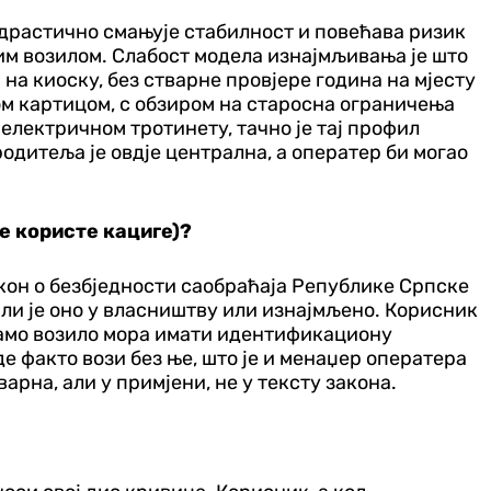
р драстично смањује стабилност и повећава ризик
им возилом. Слабост модела изнајмљивања је што
а киоску, без стварне провјере година на мјесту
ном картицом, с обзиром на старосна ограничења
а електричном тротинету, тачно је тај профил
дитеља је овд‌је централна, а оператер би могао
е користе кациге)?
акон о безбједности саобраћаја Републике Српске
 ли је оно у власништву или изнајмљено. Корисник
 само возило мора имати идентификациону
де факто вози без ње, што је и менаџер оператера
арна, али у примјени, не у тексту закона.