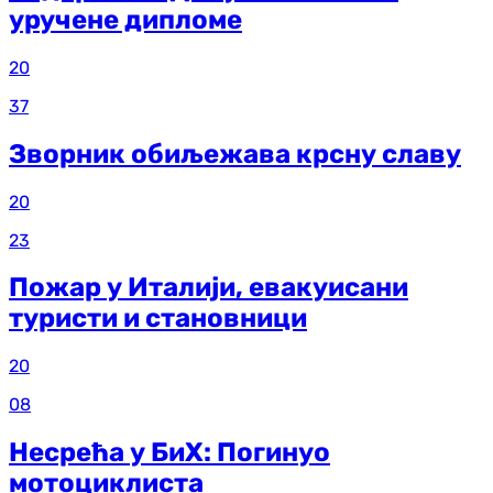
уручене дипломе
20
37
Зворник обиљежава крсну славу
20
23
Пожар у Италији, евакуисани
туристи и становници
20
08
Несрећа у БиХ: Погинуо
мотоциклиста