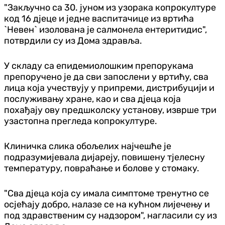
"Закључно са 30. јуном из узорака копрокултуре
код 16 д‌јеце и једне васпитачице из вртића
`Невен` изолована је салмонела ентеритидис",
потврдили су из Дома здравља.
У складу са епидемиолошким препорукама
препоручено је да сви запослени у вртићу, сва
лица која учествују у припреми, дистрибуцији и
послуживању хране, као и сва д‌јеца која
похађају ову предшколску установу, изврше три
узастопна прегледа копрокултуре.
Клиничка слика обољелих најчешће је
подразумијевала дијареју, повишену тјелесну
температуру, повраћање и болове у стомаку.
"Сва д‌јеца која су имала симптоме тренутно се
осјећају добро, налазе се на кућном лијечењу и
под здравственим су надзором", нагласили су из