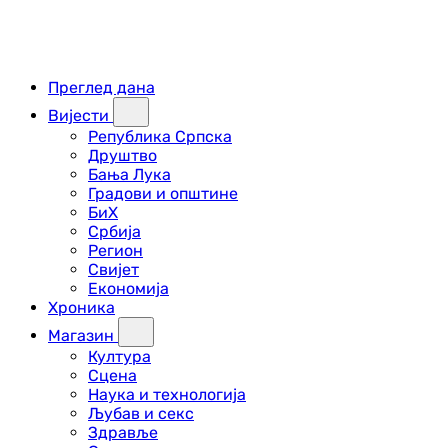
Преглед дана
Вијести
Република Српска
Друштво
Бања Лука
Градови и општине
БиХ
Србија
Регион
Свијет
Економија
Хроника
Магазин
Култура
Сцена
Наука и технологија
Љубав и секс
Здравље