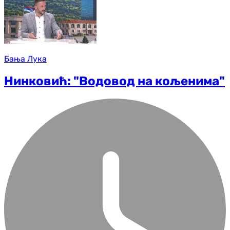
Бања Лука
Нинковић: "Водовод на кољенима"