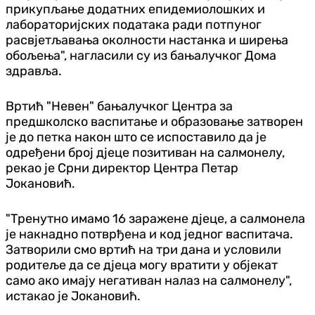
прикупљање додатних епидемиолошких и
лабораторијских података ради потпуног
расвјетљавања околности настанка и ширења
обољења", нагласили су из бањалучког Дома
здравља.
Вртић "Невен" бањалучког Центра за
предшколско васпитање и образовање затворен
је до петка након што се испоставило да је
одређени број д‌јеце позитиван на салмонелу,
рекао је Срни директор Центра Петар
Јокановић.
"Тренутно имамо 16 заражене д‌јеце, а салмонела
је накнадно потврђена и код једног васпитача.
Затворили смо вртић на три дана и условили
родитеље да се д‌јеца могу вратити у објекат
само ако имају негативан налаз на салмонелу",
истакао је Јокановић.