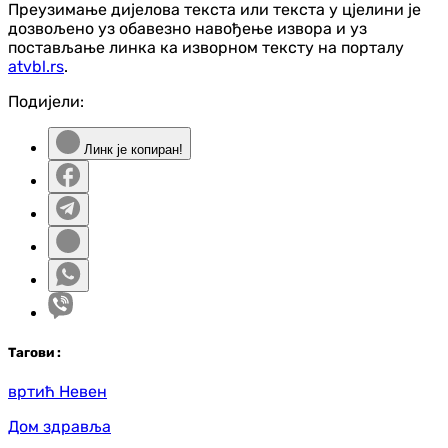
Преузимање дијелова текста или текста у цјелини је
дозвољено уз обавезно навођење извора и уз
постављање линка ка изворном тексту на порталу
atvbl.rs
.
Подијели:
Линк је копиран!
Таг
ови
:
вртић Невен
Дом здравља