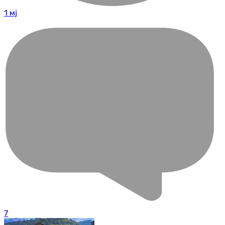
1 мј
7