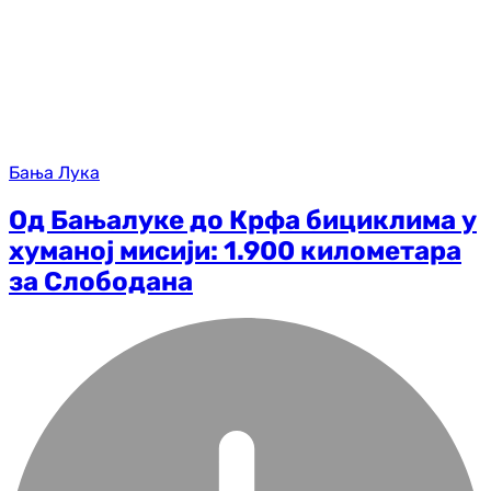
Бања Лука
Од Бањалуке до Крфа бициклима у
хуманој мисији: 1.900 километара
за Слободана