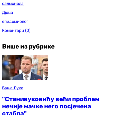
салмонела
Дјеца
епидемиолог
Коментари
(0)
Више из рубрике
Бања Лука
"Станивуковићу већи проблем
нечије мачке него посјечена
стабла"