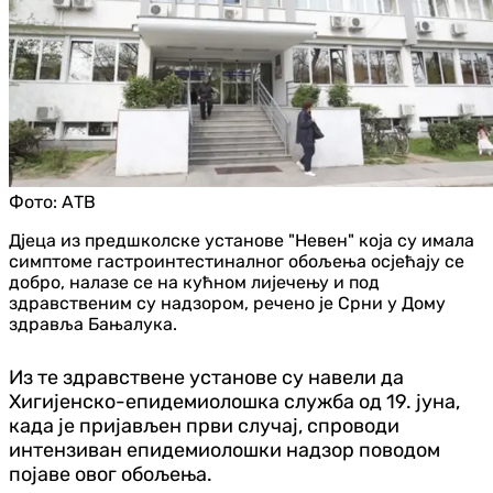
Фото:
АТВ
Д‌јеца из предшколске установе "Невен" која су имала
симптоме гастроинтестиналног обољења осјећају се
добро, налазе се на кућном лијечењу и под
здравственим су надзором, речено је Срни у Дому
здравља Бањалука.
Из те здравствене установе су навели да
Хигијенско-епидемиолошка служба од 19. јуна,
када је пријављен први случај, спроводи
интензиван епидемиолошки надзор поводом
појаве овог обољења.