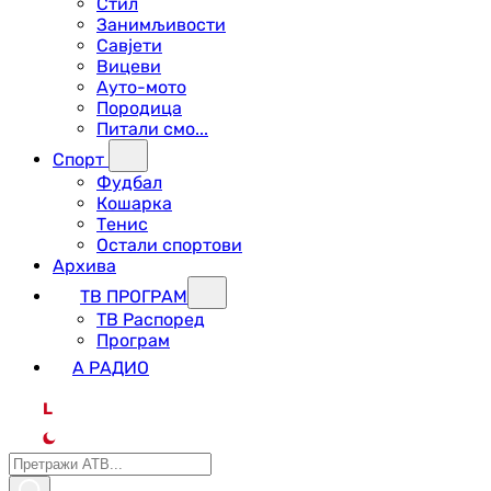
Стил
Занимљивости
Савјети
Вицеви
Ауто-мото
Породица
Питали смо...
Спорт
Фудбал
Кошарка
Тенис
Остали спортови
Архива
ТВ ПРОГРАМ
ТВ Распоред
Програм
А РАДИО
L