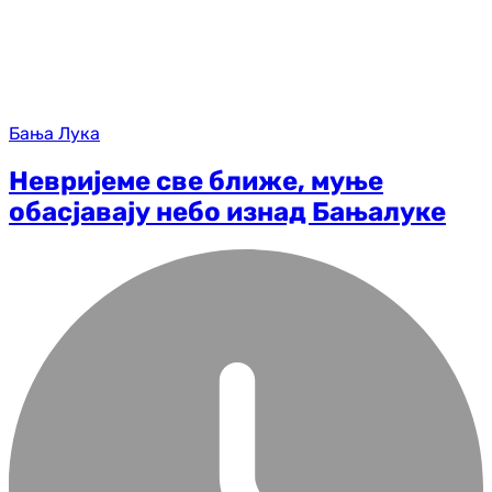
Бања Лука
Невријеме све ближе, муње
обасјавају небо изнад Бањалуке