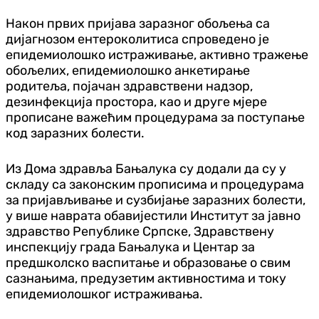
Након првих пријава заразног обољења са
дијагнозом ентероколитиса спроведено је
епидемиолошко истраживање, активно тражење
обољелих, епидемиолошко анкетирање
родитеља, појачан здравствени надзор,
дезинфекција простора, као и друге мјере
прописане важећим процедурама за поступање
код заразних болести.
Из Дома здравља Бањалука су додали да су у
складу са законским прописима и процедурама
за пријављивање и сузбијање заразних болести,
у више наврата обавијестили Институт за јавно
здравство Републике Српске, Здравствену
инспекцију града Бањалука и Центар за
предшколско васпитање и образовање о свим
сазнањима, предузетим активностима и току
епидемиолошког истраживања.