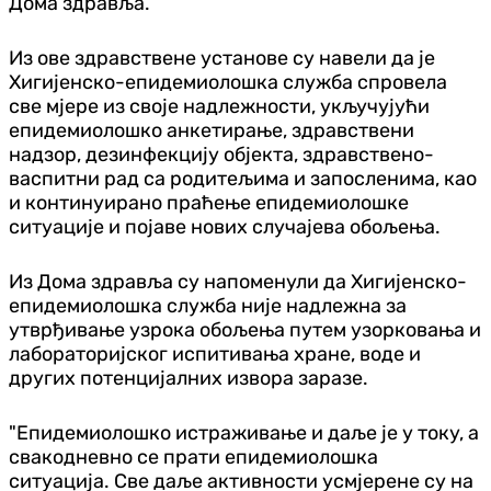
Дома здравља.
Из ове здравствене установе су навели да је
Хигијенско-епидемиолошка служба спровела
све мјере из своје надлежности, укључујући
епидемиолошко анкетирање, здравствени
надзор, дезинфекцију објекта, здравствено-
васпитни рад са родитељима и запосленима, као
и континуирано праћење епидемиолошке
ситуације и појаве нових случајева обољења.
Из Дома здравља су напоменули да Хигијенско-
епидемиолошка служба није надлежна за
утврђивање узрока обољења путем узорковања и
лабораторијског испитивања хране, воде и
других потенцијалних извора заразе.
"Епидемиолошко истраживање и даље је у току, а
свакодневно се прати епидемиолошка
ситуација. Све даље активности усмјерене су на