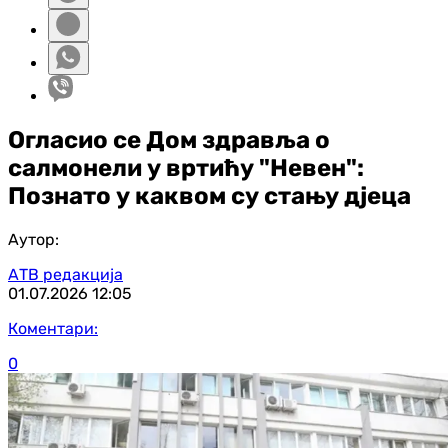
Огласио се Дом здравља о
салмонели у вртићу "Невен":
Познато у каквом су стању дјеца
Аутор:
АТВ редакција
01.07.2026
12:05
Коментари:
0