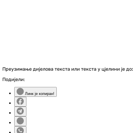
Преузимање дијелова текста или текста у цјелини је д
Подијели:
Линк је копиран!