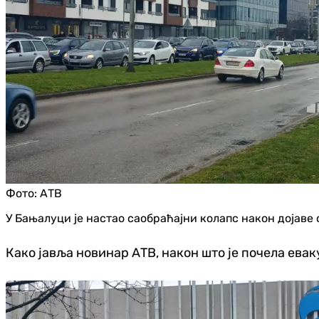
Фото:
АТВ
У Бањалуци је настао саобраћајни колапс након дојаве 
Како јавља новинар АТВ, након што је почела ева