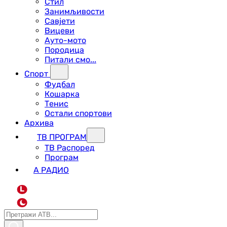
Стил
Занимљивости
Савјети
Вицеви
Ауто-мото
Породица
Питали смо...
Спорт
Фудбал
Кошарка
Тенис
Остали спортови
Архива
ТВ ПРОГРАМ
ТВ Распоред
Програм
А РАДИО
L