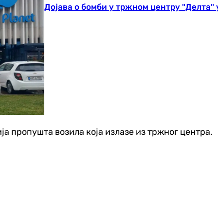
Дојава о бомби у тржном центру "Делта"
ција пропушта возила која излазе из тржног центра.