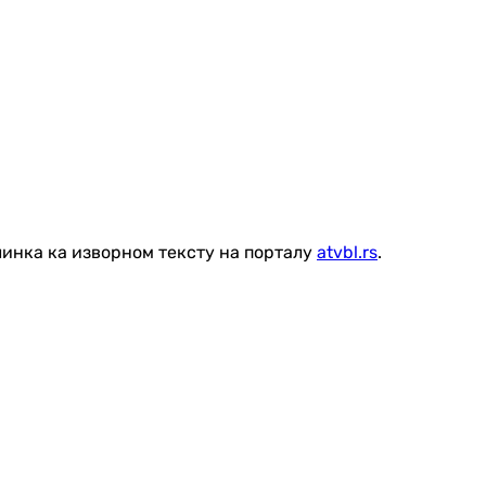
линка ка изворном тексту на порталу
atvbl.rs
.