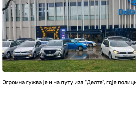
Огромна гужва је и на путу иза "Делте", гдје поли