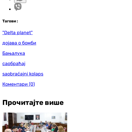
Таг
ови
:
"Delta planet"
дојава о бомби
Бањалука
саобраћај
saobraćajni kolaps
Коментари
(0)
Прочитајте више