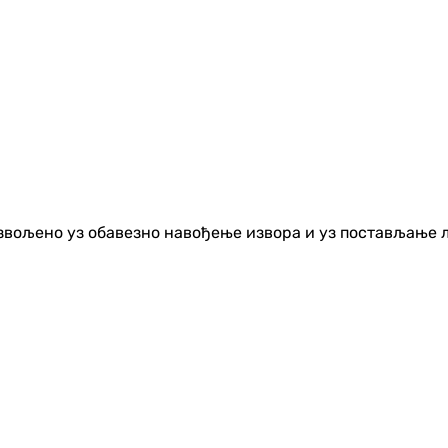
озвољено уз обавезно навођење извора и уз постављање 