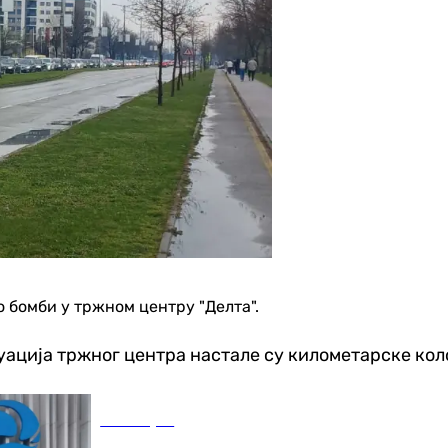
о бомби у тржном центру "Делта".
куација тржног центра настале су километарске кол
Бања Лука