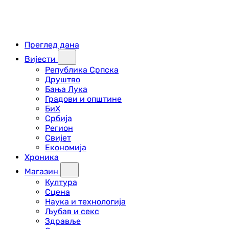
Преглед дана
Вијести
Република Српска
Друштво
Бања Лука
Градови и општине
БиХ
Србија
Регион
Свијет
Економија
Хроника
Магазин
Култура
Сцена
Наука и технологија
Љубав и секс
Здравље