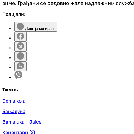
зиме. Грађани се редовно жале надлежним службам
Подијели:
Линк је копиран!
Таг
ови
:
Donja kola
Бањалука
Banjaluka - Jajce
Коментари
(2)