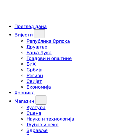
Преглед дана
Вијести
Република Српска
Друштво
Бања Лука
Градови и општине
БиХ
Србија
Регион
Свијет
Економија
Хроника
Магазин
Култура
Сцена
Наука и технологија
Љубав и секс
Здравље