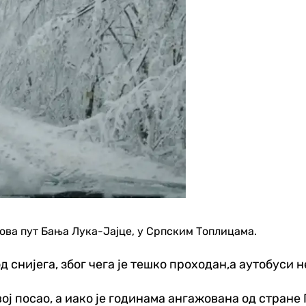
ова пут Бања Лука-Јајце, у Српским Топлицама.
 снијега, због чега је тешко проходан,а аутобуси н
ј посао, а иако је годинама ангажована од стране 