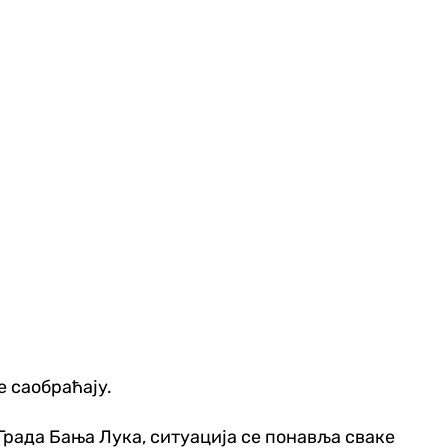
е саобраћају.
Града Бања Лука, ситуација се понавља сваке