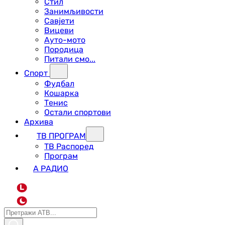
Стил
Занимљивости
Савјети
Вицеви
Ауто-мото
Породица
Питали смо...
Спорт
Фудбал
Кошарка
Тенис
Остали спортови
Архива
ТВ ПРОГРАМ
ТВ Распоред
Програм
А РАДИО
L