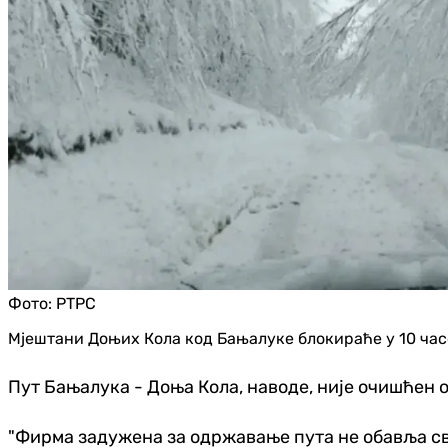
Фото:
РТРС
Мјештани Доњих Кола код Бањалуке блокираће у 10 час
Пут Бањалука - Доња Кола, наводе, није очишћен од
"Фирма задужена за одржавање пута не обавља сво