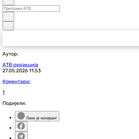
Аутор:
АТВ редакција
27.05.2026
11:53
Коментари:
1
Подијели:
Линк је копиран!