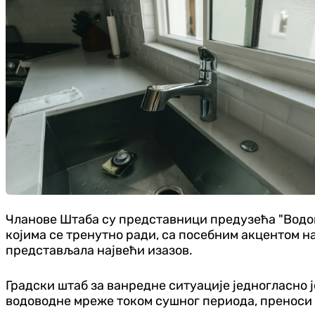
Чланове Штаба су представници предузећа "Водо
којима се тренутно ради, са посебним акцентом 
представљала највећи изазов.
Градски штаб за ванредне ситуације једногласно ј
водоводне мреже током сушног периода, преноси