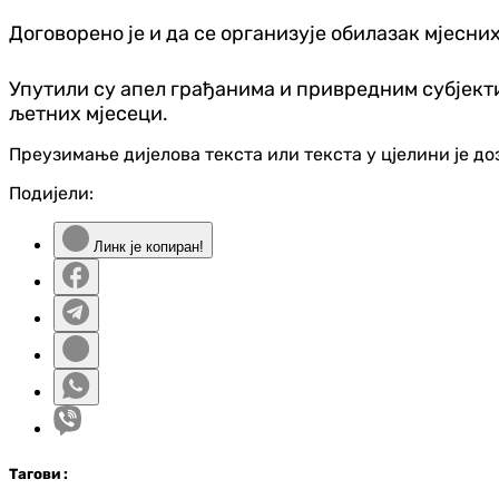
Договорено је и да се организује обилазак мјесни
Упутили су апел грађанима и привредним субјект
љетних мјесеци.
Преузимање дијелова текста или текста у цјелини је д
Подијели:
Линк је копиран!
Таг
ови
: