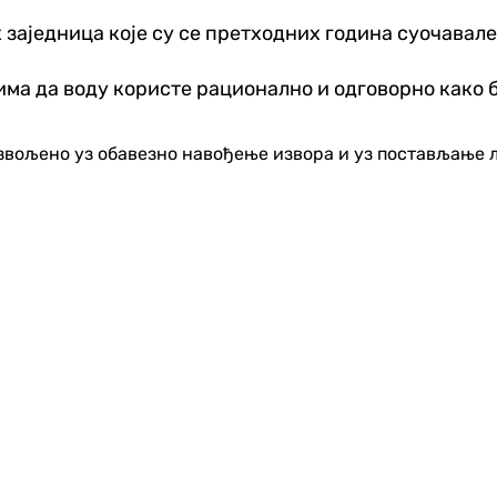
х заједница које су се претходних година суочава
има да воду користе рационално и одговорно како 
озвољено уз обавезно навођење извора и уз постављање 