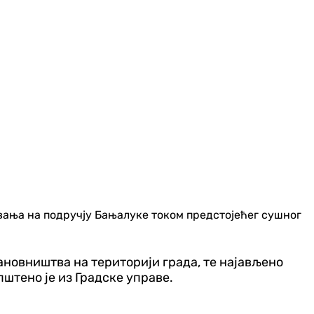
вања на подручју Бањалуке током предстојећег сушног
ановништва на територији града, те најављено
штено је из Градске управе.