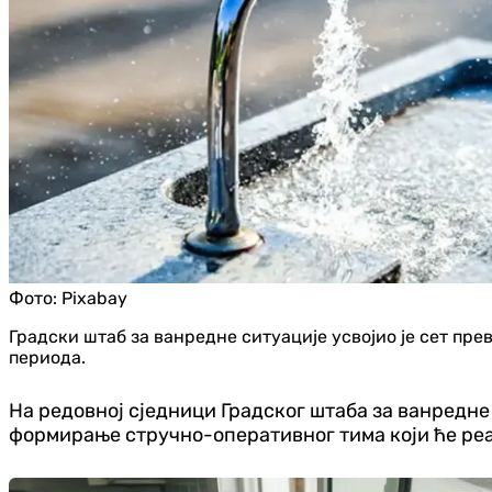
Фото:
Pixabay
Градски штаб за ванредне ситуације усвојио је сет пр
периода.
На редовној сједници Градског штаба за ванредн
формирање стручно-оперативног тима који ће реаг