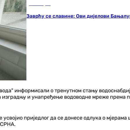
Бања Лука
Заврћу се славине: Ови дијелови Бањалу
вода" информисали о тренутном стању водоснабдиј
на изградњу и унапређење водоводне мреже према п
е усвојио приједлог да се донесе одлука о мјерам
 СРНА.