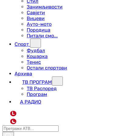
Стил
Занимљивости
Савјети
Вицеви
Ауто-мото
Породица
Питали смо...
Спорт
Фудбал
Кошарка
Тенис
Остали спортови
Архива
ТВ ПРОГРАМ
ТВ Распоред
Програм
А РАДИО
L