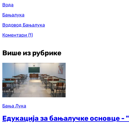
Вода
Бањалука
Водовод Бањалука
Коментари
(1)
Више из рубрике
Бања Лука
Едукација за бањалучке основце - "