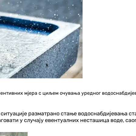
евентивних мјера с циљем очувања уредног водоснабдије
е ситуације разматрано стање водоснабдијевања ст
овати у случају евентуалних несташица воде, саоп