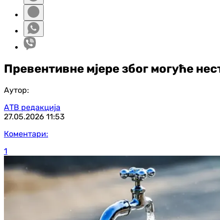
Превентивне мјере због могуће не
Аутор:
АТВ редакција
27.05.2026
11:53
Коментари:
1