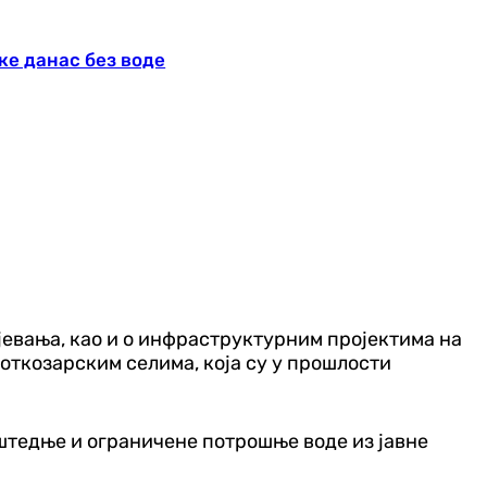
ке данас без воде
евања, као и о инфраструктурним пројектима на
откозарским селима, која су у прошлости
а штедње и ограничене потрошње воде из јавне