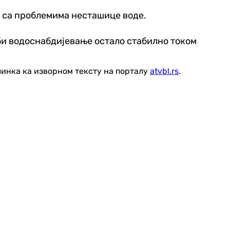
ле са проблемима несташице воде.
би водоснабдијевање остало стабилно током
линка ка изворном тексту на порталу
atvbl.rs
.