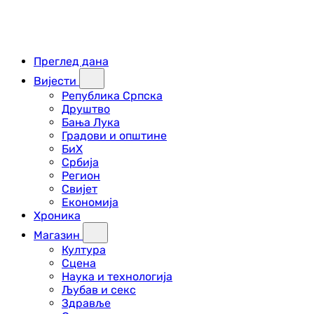
Преглед дана
Вијести
Република Српска
Друштво
Бања Лука
Градови и општине
БиХ
Србија
Регион
Свијет
Економија
Хроника
Магазин
Култура
Сцена
Наука и технологија
Љубав и секс
Здравље