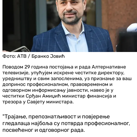
Фото:
АТВ / Бранко Јовић
Поводом 29 година постојања и рада Алтернативне
телевизије, упућујем искрене честитке директору,
уредништву и свим запосленима, уз признање за ваш
допринос професионалном, правовременом и
одговорном информисању јавности, навео је у
честитки Срђан Амиџић министар финансија и
трезора у Савјету министара.
"Трајање, препознатљивост и повјерење
гледалаца најбоља су потврда професионалног,
посвећеног и одговорног рада.