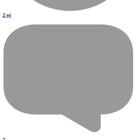
2 мј
2