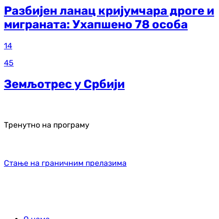
Разбијен ланац кријумчара дроге и
миграната: Ухапшено 78 особа
14
45
Земљотрес у Србији
Тренутно на програму
Стање на граничним прелазима