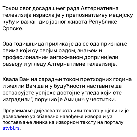
Током свог досадашњег рада Алтернативна
телевизија израсла је у препознатљиву медијску
кућу и важан дио јавног живота Републике
Српске.
Ова годишњица прилика је да се ода признање
свима који су својим радом, знањем и
професионалним ангажманом допринијели
развоју и угледу Алтернативне телевизије.
Хвала Вам на сарадњи током претходних година
и желим Вам да и у будућности наставите да
остварујете успјехе достојне угледа који сте
изградили", поручио је Амиџић у честитки.
Преузимање дијелова текста или текста у цјелини је
дозвољено уз обавезно навођење извора и уз
постављање линка ка изворном тексту на порталу
atvbl.rs
.