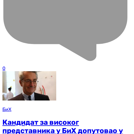
0
БиХ
Кандидат за високог
представника у БиХ допутовао у