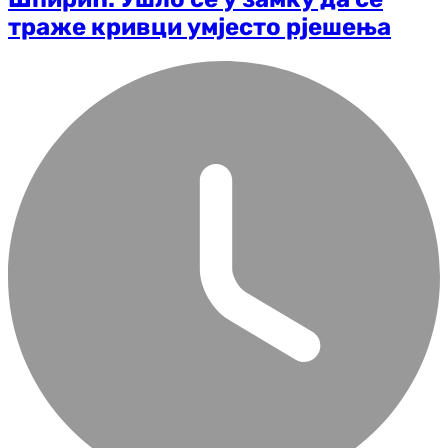
траже кривци умјесто рјешења