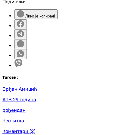
Подијели:
Линк је копиран!
Таг
ови
:
Срђан Амиџић
АТВ 29 година
рођендан
Честитка
Коментари
(2)