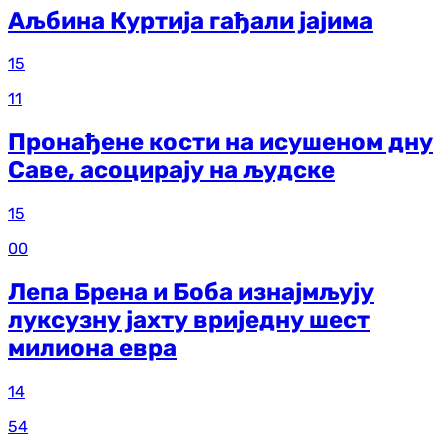
Аљбина Куртија гађали јајима
15
11
Пронађене кости на исушеном дну
Саве, асоцирају на људске
15
00
Лепа Брена и Боба изнајмљују
луксузну јахту вриједну шест
милиона евра
14
54