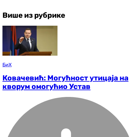
Више из рубрике
БиХ
Ковачевић: Могућност утицаја на
кворум омогућио Устав