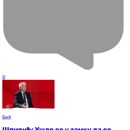
0
БиХ
Шпирић: Ушло се у замку да се