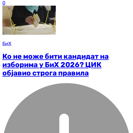
0
БиХ
Ко не може бити кандидат на
изборима у БиХ 2026? ЦИК
објавио строга правила