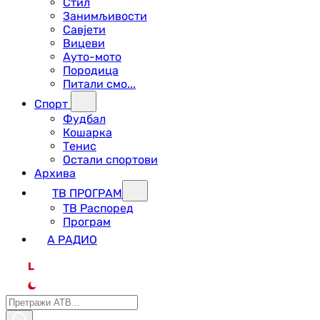
Стил
Занимљивости
Савјети
Вицеви
Ауто-мото
Породица
Питали смо...
Спорт
Фудбал
Кошарка
Тенис
Остали спортови
Архива
ТВ ПРОГРАМ
ТВ Распоред
Програм
А РАДИО
L