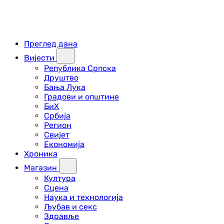
Преглед дана
Вијести
Република Српска
Друштво
Бања Лука
Градови и општине
БиХ
Србија
Регион
Свијет
Економија
Хроника
Магазин
Култура
Сцена
Наука и технологија
Љубав и секс
Здравље