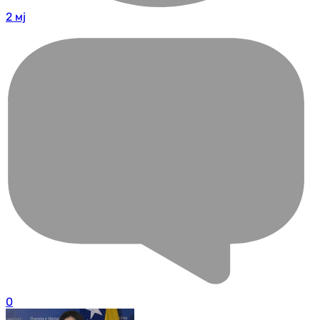
2 мј
0