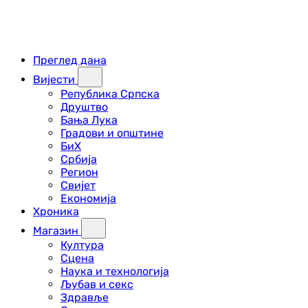
Преглед дана
Вијести
Република Српска
Друштво
Бања Лука
Градови и општине
БиХ
Србија
Регион
Свијет
Економија
Хроника
Магазин
Култура
Сцена
Наука и технологија
Љубав и секс
Здравље