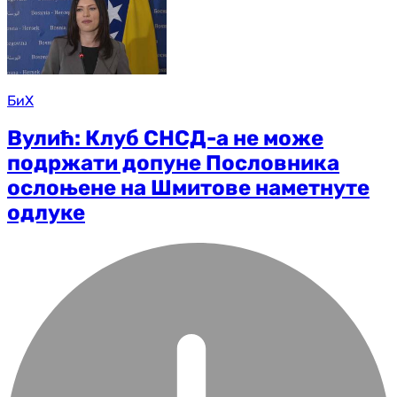
БиХ
Вулић: Клуб СНСД-а не може
подржати допуне Пословника
ослоњене на Шмитове наметнуте
одлуке