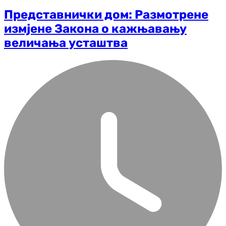
Представнички дом: Размотрене
измјене Закона о кажњавању
величања усташтва