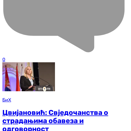
0
БиХ
Цвијановић: Свједочанства о
страдањима обавеза и
одговорност