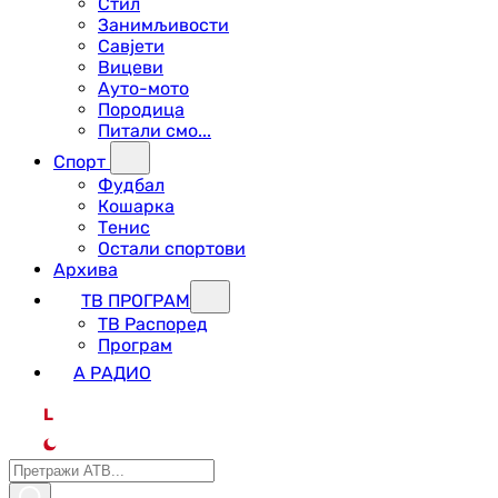
Стил
Занимљивости
Савјети
Вицеви
Ауто-мото
Породица
Питали смо...
Спорт
Фудбал
Кошарка
Тенис
Остали спортови
Архива
ТВ ПРОГРАМ
ТВ Распоред
Програм
А РАДИО
L