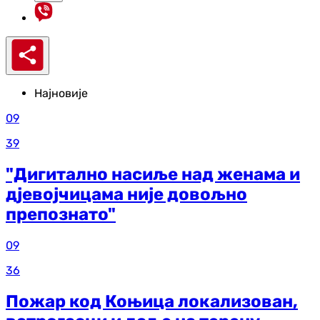
Најновије
09
39
"Дигитално насиље над женама и
дјевојчицама није довољно
препознато"
09
36
Пожар код Коњица локализован,