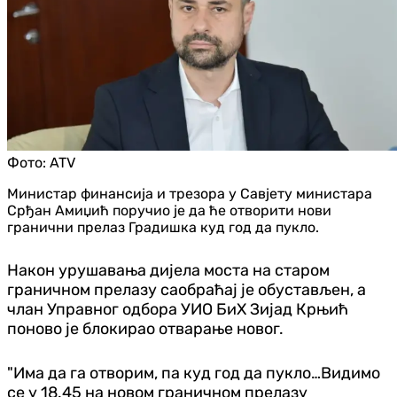
Фото:
ATV
Министар финансија и трезора у Савјету министара
Срђан Амиџић поручио је да ће отворити нови
гранични прелаз Градишка куд год да пукло.
Након урушавања дијела моста на старом
граничном прелазу саобраћај је обустављен, а
члан Управног одбора УИО БиХ Зијад Крњић
поново је блокирао отварање новог.
"Има да га отворим, па куд год да пукло…Видимо
се у 18.45 на новом граничном прелазу