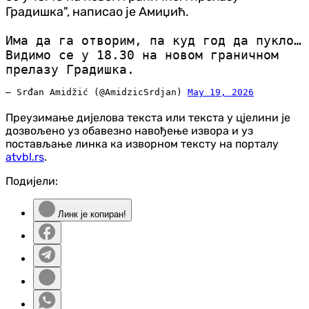
Градишка", написао је Амиџић.
Има да га отворим, па куд год да пукло…
Видимо се у 18.30 на новом граничном
прелазу Градишка.
— Srđan Amidžić (@AmidzicSrdjan)
May 19, 2026
Преузимање дијелова текста или текста у цјелини је
дозвољено уз обавезно навођење извора и уз
постављање линка ка изворном тексту на порталу
atvbl.rs
.
Подијели:
Линк је копиран!