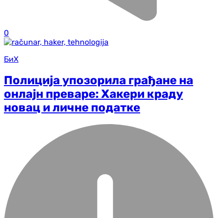
0
БиХ
Полиција упозорила грађане на
онлајн преваре: Хакери краду
новац и личне податке