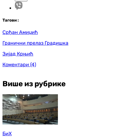
Таг
ови
:
Срђан Амиџић
Гранични прелаз Градишка
Зијад Крњић
Коментари
(4)
Више из рубрике
БиХ