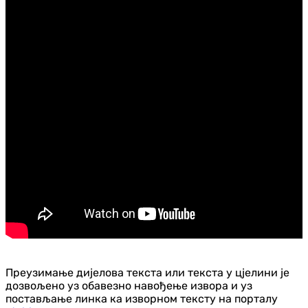
Преузимање дијелова текста или текста у цјелини је
дозвољено уз обавезно навођење извора и уз
постављање линка ка изворном тексту на порталу