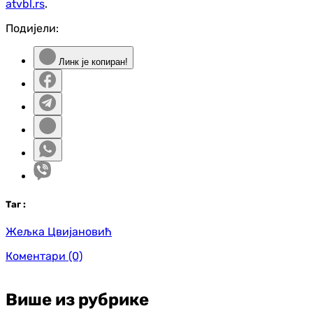
atvbl.rs
.
Подијели:
Линк је копиран!
Таг
:
Жељка Цвијановић
Коментари
(0)
Више из рубрике