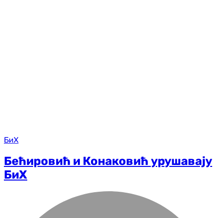
БиХ
Бећировић и Конаковић урушавају
БиХ