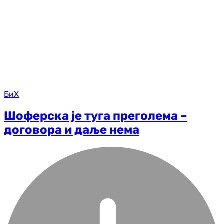
БиХ
Шоферска је туга преголема –
договора и даље нема