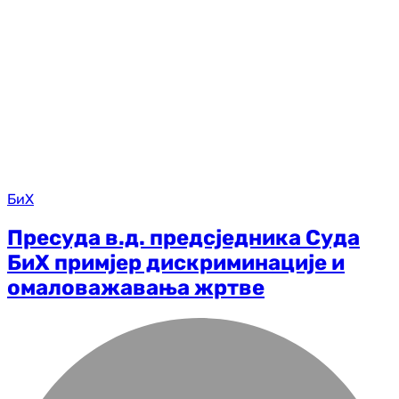
БиХ
Пресуда в.д. предсједника Суда
БиХ примјер дискриминације и
омаловажавања жртве