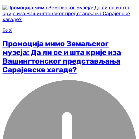
БиХ
Промоција мимо Земаљског
музеја: Да ли се и шта крије иза
Вашингтонског представљања
Сарајевске хагаде?