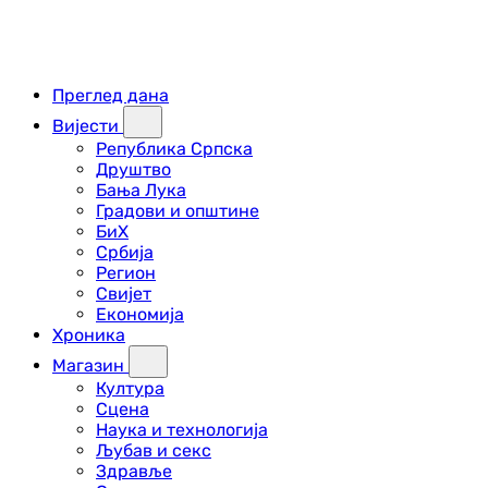
Преглед дана
Вијести
Република Српска
Друштво
Бања Лука
Градови и општине
БиХ
Србија
Регион
Свијет
Економија
Хроника
Магазин
Култура
Сцена
Наука и технологија
Љубав и секс
Здравље