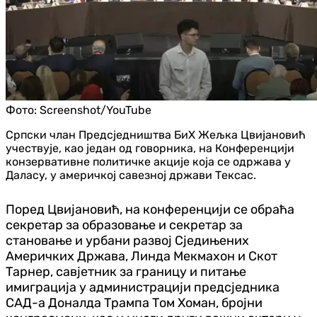
Фото:
Screenshot/YouTube
Српски члан Предсједништва БиХ Жељка Цвијановић
учествује, као један од говорника, на Конференцији
конзервативне политичке акције која се одржава у
Даласу, у америчкој савезној држави Тексас.
Поред Цвијановић, на конференцији се обраћа
секретар за образовање и секретар за
становање и урбани развој Сједињених
Америчких Држава, Линда Мекмахон и Скот
Тарнер, савјетник за границу и питање
имиграција у администрацији предсједника
САД-а Доналда Трампа Том Хоман, бројни