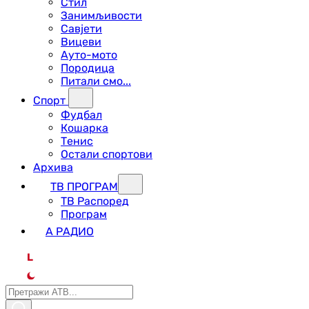
Стил
Занимљивости
Савјети
Вицеви
Ауто-мото
Породица
Питали смо...
Спорт
Фудбал
Кошарка
Тенис
Остали спортови
Архива
ТВ ПРОГРАМ
ТВ Распоред
Програм
А РАДИО
L