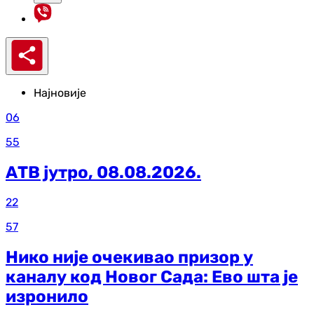
Најновије
06
55
АТВ јутро, 08.08.2026.
22
57
Нико није очекивао призор у
каналу код Новог Сада: Ево шта је
изронило