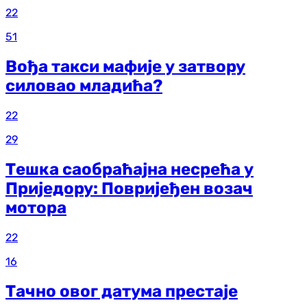
22
51
Вођа такси мафије у затвору
силовао младића?
22
29
Тешка саобраћајна несрећа у
Приједору: Повријеђен возач
мотора
22
16
Тачно овог датума престаје