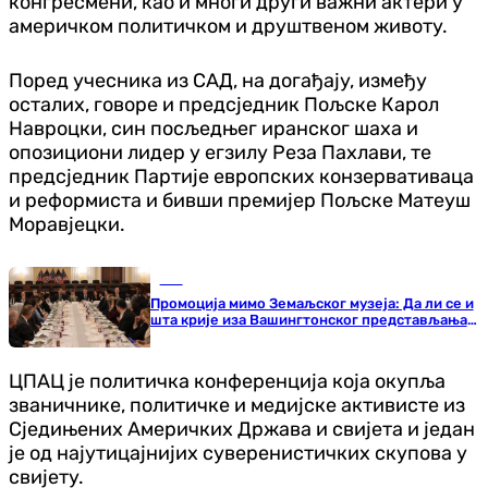
конгресмени, као и многи други важни актери у
америчком политичком и друштвеном животу.
Поред учесника из САД, на догађају, између
осталих, говоре и предсједник Пољске Карол
Навроцки, син посљедњег иранског шаха и
опозициони лидер у егзилу Реза Пахлави, те
предсједник Партије европских конзервативаца
и реформиста и бивши премијер Пољске Матеуш
Моравјецки.
БиХ
Промоција мимо Земаљског музеја: Да ли се и
шта крије иза Вашингтонског представљања
Сарајевске хагаде?
ЦПАЦ је политичка конференција која окупља
званичнике, политичке и медијске активисте из
Сједињених Америчких Држава и свијета и један
је од најутицајнијих суверенистичких скупова у
свијету.