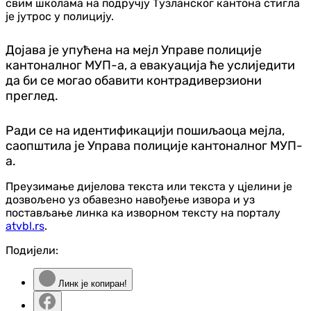
свим школама на подручју Тузланског кантона стигла
је јутрос у полицију.
Дојава је упућена на мејл Управе полиције
кантоналног МУП-а, а евакуација ће услиједити
да би се могао обавити контрадиверзиони
преглед.
Ради се на идентификацији пошиљаоца мејла,
саопштила је Управа полиције кантоналног МУП-
а.
Преузимање дијелова текста или текста у цјелини је
дозвољено уз обавезно навођење извора и уз
постављање линка ка изворном тексту на порталу
atvbl.rs
.
Подијели:
Линк је копиран!