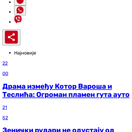
Најновије
22
00
Драма између Котор Вароша и
Теслића: Огроман пламен гута ауто
21
52
Зенички рудари не одустају од