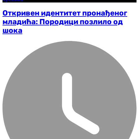
Откривен идентитет пронађеног
младића: Породици позлило од
шока