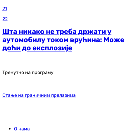
21
22
Шта никако не треба држати у
аутомобилу током врућина: Може
доћи до експлозије
Тренутно на програму
Стање на граничним прелазима
О нама