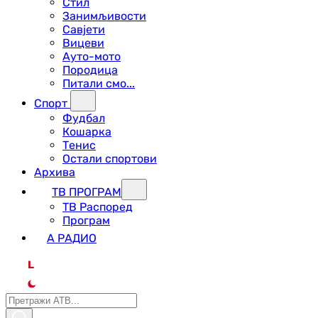
Стил
Занимљивости
Савјети
Вицеви
Ауто-мото
Породица
Питали смо...
Спорт
Фудбал
Кошарка
Тенис
Остали спортови
Архива
ТВ ПРОГРАМ
ТВ Распоред
Програм
А РАДИО
L