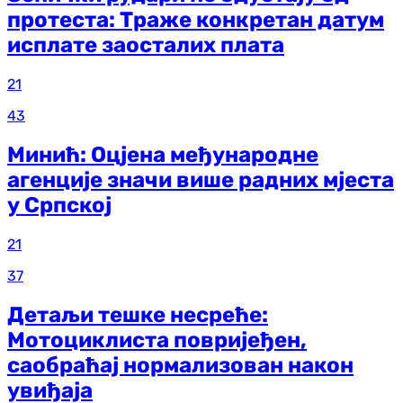
протеста: Траже конкретан датум
исплате заосталих плата
21
43
Минић: Оцјена међународне
агенције значи више радних мјеста
у Српској
21
37
Детаљи тешке несреће:
Мотоциклиста повријеђен,
саобраћај нормализован након
увиђаја