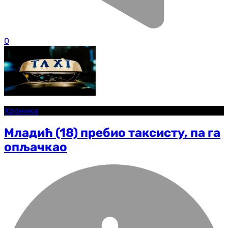
0
Хроника
Младић (18) пребио таксисту, па га
опљачкао