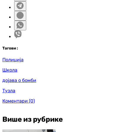
Таг
ови
:
Полиција
Школа
дојава о бомби
Тузла
Коментари
(0)
Више из рубрике