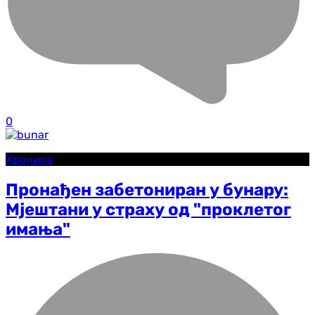
0
Хроника
Пронађен забетониран у бунару:
Мјештани у страху од "проклетог
имања"