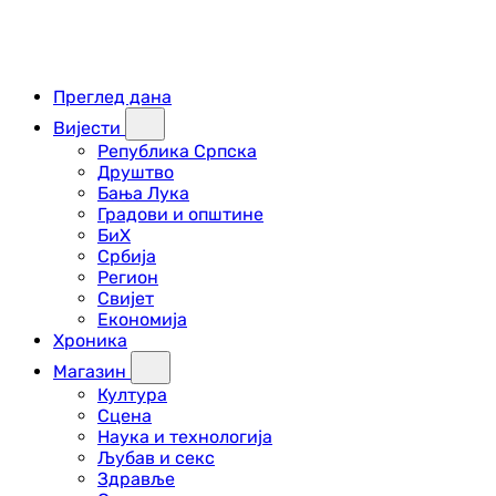
Преглед дана
Вијести
Република Српска
Друштво
Бања Лука
Градови и општине
БиХ
Србија
Регион
Свијет
Економија
Хроника
Магазин
Култура
Сцена
Наука и технологија
Љубав и секс
Здравље