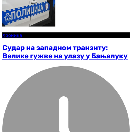
Хроника
Судар на западном транзиту:
Велике гужве на улазу у Бањалуку