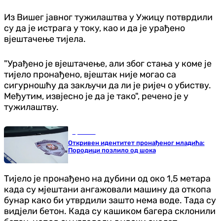
Из Вишег јавног тужилаштва у Ужицу потврдили
су да је истрага у току, као и да је урађено
вјештачење тијела.
"Урађено је вјештачење, али због стања у коме је
тијело пронађено, вјештак није могао са
сигурношћу да закључи да ли је ријеч о убиству.
Међутим, извјесно је да је тако", речено је у
тужилаштву.
Хроника
Откривен идентитет пронађеног младића:
Породици позлило од шока
Тијело је пронађено на дубини од око 1,5 метара
када су мјештани ангажовали машину да откопа
бунар како би утврдили зашто нема воде. Тада су
видјели бетон. Када су кашиком багера склонили