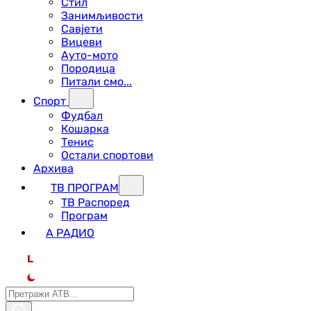
Стил
Занимљивости
Савјети
Вицеви
Ауто-мото
Породица
Питали смо...
Спорт
Фудбал
Кошарка
Тенис
Остали спортови
Архива
ТВ ПРОГРАМ
ТВ Распоред
Програм
А РАДИО
L