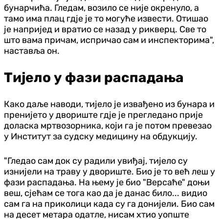
бунарчића. Гледам, возило се није окренуло, а
тамо има плац гдје је то могуће извести. Отишао
је напријед и вратио се назад у рикверц. Све то
што вама причам, испричао сам и инспекторима",
наставља он.
Тијело у фази распадања
Како даље наводи, тијело је извађено из бунара и
пренијето у двориште гдје је прегледано прије
доласка мртвозорника, који га је потом превезао
у Институт за судску медицину на обдукцију.
"Гледао сам док су радили увиђај, тијело су
изнијели на траву у двориште. Био је то већ леш у
фази распадања. На њему је био "Версаће" доњи
веш, сјећам се тога као да је данас било... видио
сам га на приколици када су га донијели. Био сам
на десет метара одатле, нисам хтио уопште