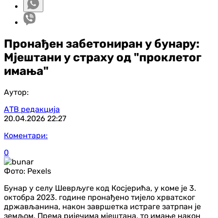
Пронађен забетониран у бунару:
Мјештани у страху од "проклетог
имања"
Аутор:
АТВ редакција
20.04.2026
22:27
Коментари:
0
Фото:
Pexels
Бунар у селу Шеврљуге код Косјерића, у коме је 3.
октобра 2023. године пронађено тијело хрватског
држављанина, након завршетка истраге затрпан је
земљом. Према ријечима мјештана, то имање након