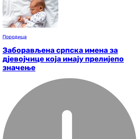
Породица
Заборављена српска имена за
дјевојчице која имају прелијепо
значење