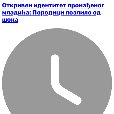
Откривен идентитет пронађеног
младића: Породици позлило од
шока