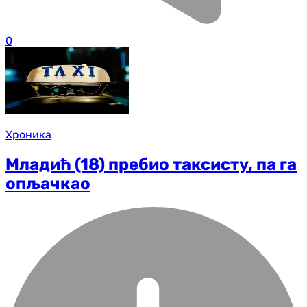
0
Хроника
Младић (18) пребио таксисту, па га
опљачкао