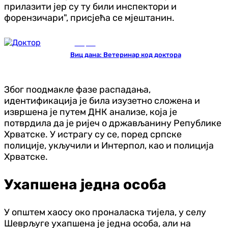
прилазити јер су ту били инспектори и
форензичари", присјећа се мјештанин.
Вицеви
Виц дана: Ветеринар код доктора
Због поодмакле фазе распадања,
идентификација је била изузетно сложена и
извршена је путем ДНК анализе, која је
потврдила да је ријеч о држављанину Републике
Хрватске. У истрагу су се, поред српске
полиције, укључили и Интерпол, као и полиција
Хрватске.
Ухапшена једна особа
У општем хаосу око проналаска тијела, у селу
Шеврљуге ухапшена је једна особа, али на