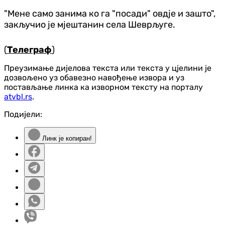
"Мене само занима ко га "посади" овдје и зашто",
закључио је мјештанин села Шеврљуге.
(
Телеграф
)
Преузимање дијелова текста или текста у цјелини је
дозвољено уз обавезно навођење извора и уз
постављање линка ка изворном тексту на порталу
atvbl.rs
.
Подијели:
Линк је копиран!