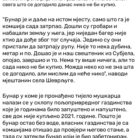
свега што се догодило данас нико не би купио.
"Бунар је и даље на истом мјесту, само што га је
комшија сада затрпао. Дошли су гробари и
набацали земљу у њега, јер ниједан багер није
хтио да дође због тог случаја. Једино су они
пристали да затрпају рупу. Није то нека дубина,
метар и по. Дошао је и наш свештеник из Субјела,
опојао, завршио и то. Нема ту више ничега, али то
сада нико не би купио. Можда неко ко не зна шта
се догодило, али мислим да неће нико", наводи
мјештанин села Шеврљуге.
Бунар у коме је пронађено тијело мушкарца
налази се у склопу пољопривредног газдинства
које је годинама било запуштено и напуштено,
све док није купљено 2021. године. Пошто је
бунар остао без воде, власник газдинства је са
комшијама отишао да провјери његово стање, а
тада су затекли бунар који је био забетониран.