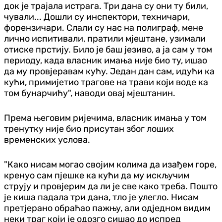
док је трајала истрага. Три дана су они ту били,
чували... Дошли су инспектори, техничари,
форензичари. Слали су нас на полиграф, мене
лично испитивали, пратили мјештане, узимали
отиске прстију. Било је баш језиво, а ја сам у том
периоду, када власник имања није био ту, ишао
да му провјеравам кућу. Један дан сам, идући ка
кући, примијетио трагове на трави који воде ка
том бунарчићу", наводи овај мјештанин.
Према његовим ријечима, власник имања у том
тренутку није био присутан због лоших
временских услова.
"Како нисам могао својим колима да изађем горе,
кренуо сам пјешке ка кући да му искључим
струју и провјерим да ли је све како треба. Пошто
је киша падала три дана, тло је улегло. Нисам
претјерано обраћао пажњу, али одједном видим
неки траг који је одозго сишао до испред