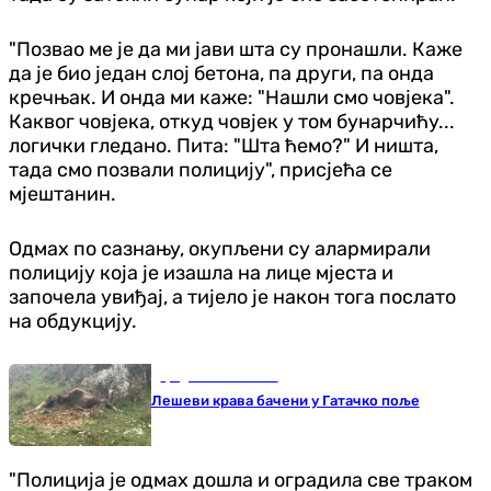
"Позвао ме је да ми јави шта су пронашли. Каже
да је био један слој бетона, па други, па онда
кречњак. И онда ми каже: "Нашли смо човјека".
Каквог човјека, откуд човјек у том бунарчићу...
логички гледано. Пита: "Шта ћемо?" И ништа,
тада смо позвали полицију", присјећа се
мјештанин.
Одмах по сазнању, окупљени су алармирали
полицију која је изашла на лице мјеста и
започела увиђај, а тијело је након тога послато
на обдукцију.
Градови и општине
Лешеви крава бачени у Гатачко поље
"Полиција је одмах дошла и оградила све траком