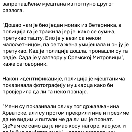
запрепашћење мјештана из потпуно другог
разлога.
"Дошао нам је био један момак из Ветерника, а
полиција га је тражила јер је, како се сумња,
претукао ташту. Био је у вези са неком
малољетницом, па се та жена умијешала и он ју је
претукао. Кад је полиција дошла, пронашли су га
овдје. Сада је у затвору у Сремској Митровици",
каже саговорник.
Након идентификације, полиција је мјештанима
показивала фотографију мушкарца како би
провјерила да ли га неко познаје.
"Мени су показивали слику тог држављанина
Хрватске, али су прстом прекрили име и презиме
да не видим и питали ме да ли ми је познат.
Сјећам се само да је имао косу нагоре, као јеж, и