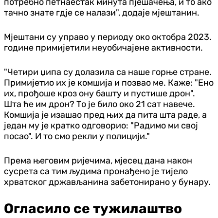
потребно петнаестак минута пјешачења, и то ако
тачно знате гдје се налази", додаје мјештанин.
Мјештани су управо у периоду око октобра 2023.
године примијетили неуобичајене активности.
"Четири џипа су долазила са наше горње стране.
Примијетио их је комшија и позвао ме. Каже: "Ено
их, прођоше кроз ону башту и пустише дрон".
Шта ће им дрон? То је било око 21 сат навече.
Комшија је изашао пред њих да пита шта раде, а
један му је кратко одговорио: "Радимо ми свој
посао". И то смо рекли у полицији."
Према његовим ријечима, мјесец дана након
сусрета са тим људима пронађено је тијело
хрватског држављанина забетонирано у бунару.
Огласило се тужилаштво