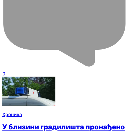
0
Хроника
У близини градилишта пронађено