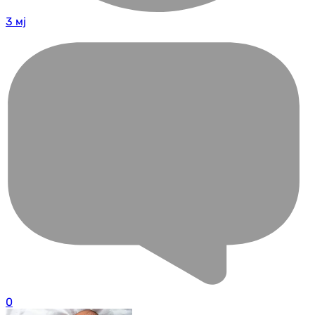
3 мј
0