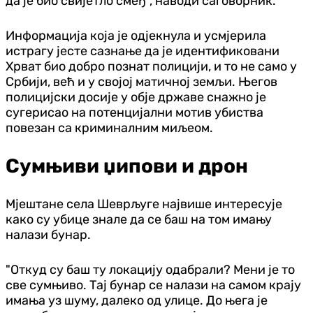
да је био свијетло смеђ", наводи саговорник.
Информација која је одјекнула и усмјерила
истрагу јесте сазнање да је идентификовани
Хрват био добро познат полицији, и то не само у
Србији, већ и у својој матичној земљи. Његов
полицијски досије у обје државе снажно је
сугерисао на потенцијални мотив убиства
повезан са криминалним миљеом.
Сумњиви џипови и дрон
Мјештане села Шеврљуге највише интересује
како су убице знале да се баш на том имању
налази бунар.
"Откуд су баш ту локацију одабрали? Мени је то
све сумњиво. Тај бунар се налази на самом крају
имања уз шуму, далеко од улице. До њега је