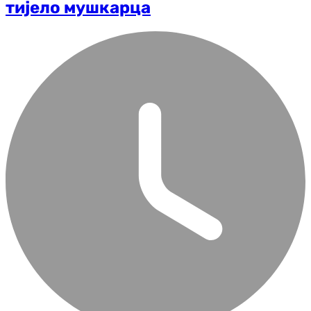
тијело мушкарца