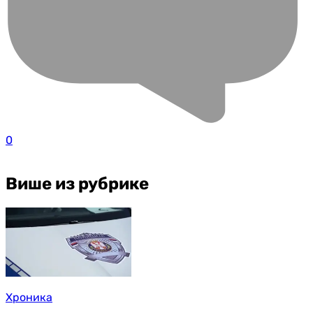
0
Више из рубрике
Хроника