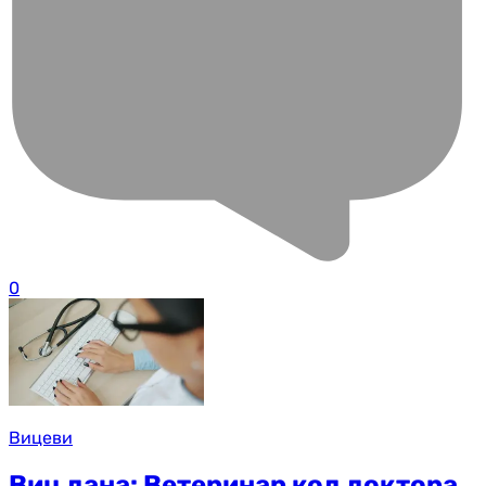
0
Вицеви
Виц дана: Ветеринар код доктора