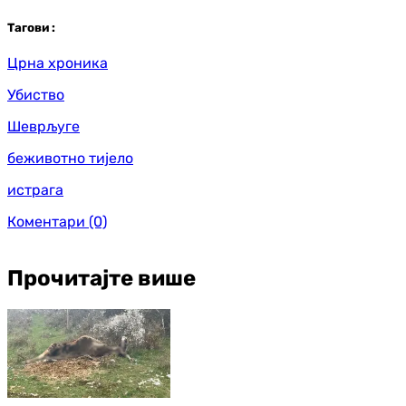
Таг
ови
:
Црна хроника
Убиство
Шеврљуге
беживотно тијело
истрага
Коментари
(0)
Прочитајте више