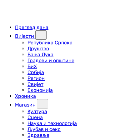
Преглед дана
Вијести
Република Српска
Друштво
Бања Лука
Градови и општине
БиХ
Србија
Регион
Свијет
Економија
Хроника
Магазин
Култура
Сцена
Наука и технологија
Љубав и секс
Здравље