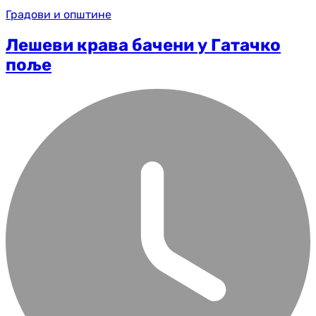
Градови и општине
Лешеви крава бачени у Гатачко
поље