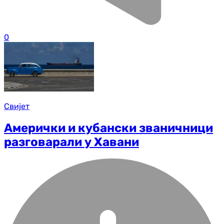
0
Свијет
Амерички и кубански званичници
разговарали у Хавани