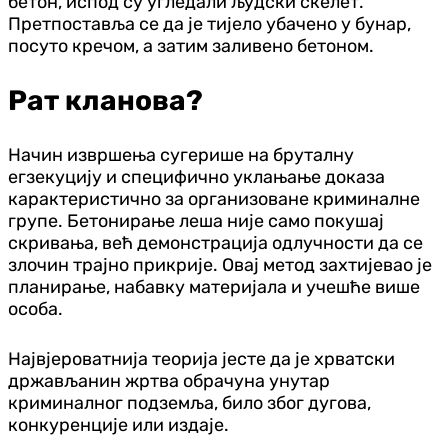
бетон, испод су угледали људски скелет.
Претпоставља се да је тијело убачено у бунар,
посуто кречом, а затим заливено бетоном.
Рат кланова?
Начин извршења сугерише на бруталну
егзекуцију и специфично уклањање доказа
карактеристично за организоване криминалне
групе. Бетонирање леша није само покушај
скривања, већ демонстрација одлучности да се
злочин трајно прикрије. Овај метод захтијевао је
планирање, набавку материјала и учешће више
особа.
Највјероватнија теорија јесте да је хрватски
држављанин жртва обрачуна унутар
криминалног подземља, било због дугова,
конкуренције или издаје.