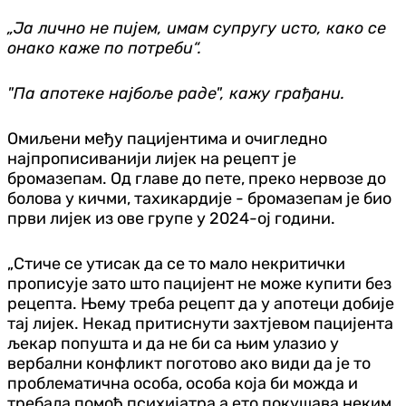
„Ја лично не пијем, имам супругу исто, како се
онако каже по потреби“.
"Па апотеке најбоље раде", кажу грађани.
Омиљени међу пацијентима и очигледно
најпрописиванији лијек на рецепт је
бромазепам. Од главе до пете, преко нервозе до
болова у кичми, тахикардије - бромазепам је био
први лијек из ове групе у 2024-ој години.
„Стиче се утисак да се то мало некритички
прописује зато што пацијент не може купити без
рецепта. Њему треба рецепт да у апотеци добије
тај лијек. Некад притиснути захтјевом пацијента
љекар попушта и да не би са њим улазио у
вербални конфликт поготово ако види да је то
проблематична особа, особа која би можда и
требала помоћ психијатра а ето покушава неким