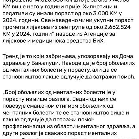
КМ више него у години прије. Хипнотици и
седативи су имали пораст од око 3.000 КМ у
2024. години. Све наведено чини укупни пораст
промета лијекова из ове групе од око 2,662,824
КМ у 2024. години", наводе из Агенције за
лијекове и медицинска средства БиХ.
Тренд је то који забрињава, упозоравају из Дома
здравља у Бањалуци. Наводе да је број обољелих
од менталних болести у порасту, али да се
становништво лакше одлучује да затражи помоћ.
„Број обољелих од менталних болести је у
порасту из више разлога. Један од њих се
повезује смањеном стигмом обољелих од
менталних болести те се становништво више и
лакше одлучује да потражи помоћ
професионалца из области менталног здравља, а
други разлог је свакако пораст менталних