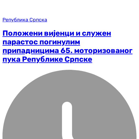
Република Српска
Положени вијенци и служен
парастос погинулим
припадницима 65. моторизованог
пука Републике Српске