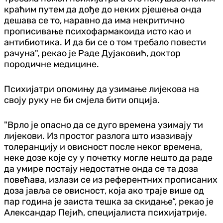
краћим путем да дође до неких рјешења онда
дешава се то, наравно да има некритично
прописивање психофармакоида исто као и
антибиотика. И да би се о том требало повести
рачуна", рекао је Раде Дујаковић, доктор
породичне медицине.
Психијатри опомињу да узимање лијекова на
своју руку не би смјела бити опција.
"Врло је опасно да се дуго времена узимају ти
лијекови. Из простог разлога што изазивају
толеранцију и овисност после неког времена,
неке дозе које су у почетку могле нешто да раде
да умире постају недостатне онда се та доза
повећава, излази се из референтних прописаних
доза јавља се овисност, која ако траје више од
пар година је заиста тешка за скидање“, рекао је
Александар Пејић, специјалиста психијатрије.