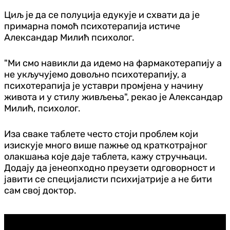
Циљ је да се полуција едукује и схвати да је
примарна помоћ психотерапија истиче
Александар Милић психолог.
"Ми смо навикли да идемо на фармакотерапију а
не укључујемо довољно психотерапију, а
психотерапија је уставри промјена у начину
живота и у стилу живљења", рекао је Александар
Милић, психолог.
Иза сваке таблете често стоји проблем који
изискује много више пажње од краткотрајног
олакшања које даје таблета, кажу стручњаци.
Додају да јенеопходно преузети одговорност и
јавити се специјалисти психијатрије а не бити
сам свој доктор.