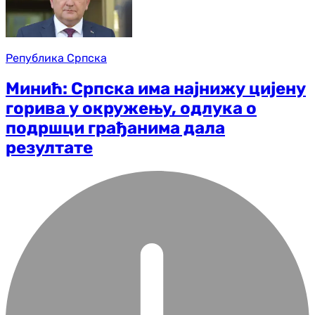
Република Српска
Минић: Српска има најнижу цијену
горива у окружењу, одлука о
подршци грађанима дала
резултате