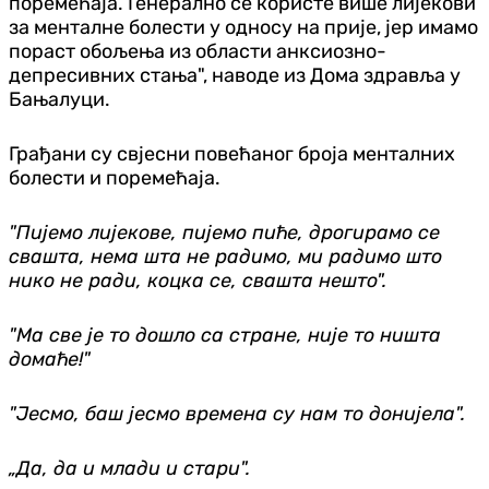
поремећаја. Генерално се користе више лијекови
за менталне болести у односу на прије, јер имамо
пораст обољења из области анксиозно-
депресивних стања", наводе из Дома здравља у
Бањалуци.
Грађани су свјесни повећаног броја менталних
болести и поремећаја.
"Пијемо лијекове, пијемо пиће, дрогирамо се
свашта, нема шта не радимо, ми радимо што
нико не ради, коцка се, свашта нешто".
"Ма све је то дошло са стране, није то ништа
домаће!"
"Јесмо, баш јесмо времена су нам то донијела".
„Да, да и млади и стари".