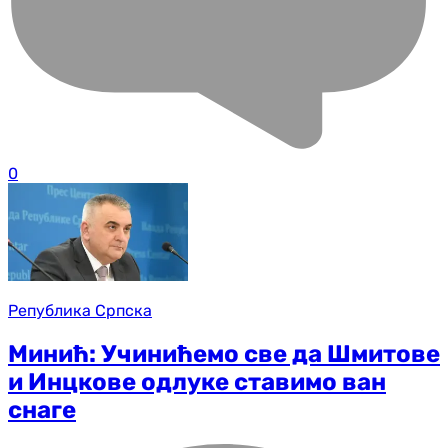
0
Република Српска
Минић: Учинићемо све да Шмитове
и Инцкове одлуке ставимо ван
снаге