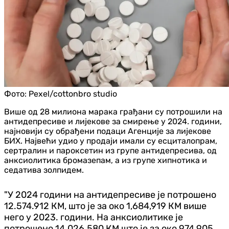
Фото:
Pexel/cottonbro studio
Више од 28 милиона марака грађани су потрошили на
антидепресиве и лијекове за смирење у 2024. години,
најновији су обрађени подаци Агенције за лијекове
БИХ. Највећи удио у продаји имали су есциталопрам,
сертралин и пароксетин из групе антидепресива, од
анксиолитика бромазепам, а из групе хипнотика и
седатива золпидем.
"У 2024 години на антидепресиве је потрошено
12.574.912 КМ, што је за око 1,684,919 КМ више
него у 2023. години. На анксиолитике је
потрошено 14.026.580 КМ што је за око 974.905