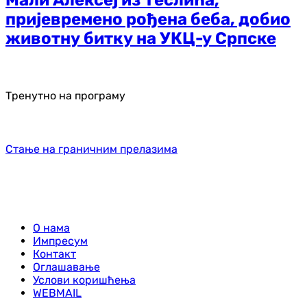
Мали Алексеј из Теслића,
пријевремено рођена беба, добио
животну битку на УКЦ-у Српске
Тренутно на програму
Стање на граничним прелазима
О нама
Импресум
Контакт
Оглашавање
Услови коришћења
WEBMAIL