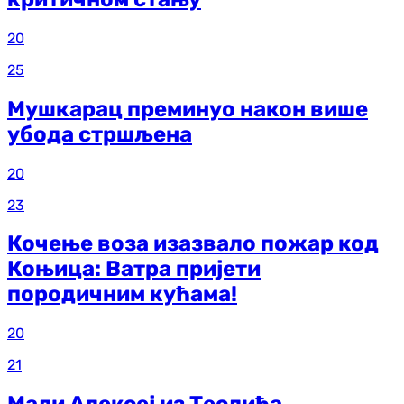
20
25
Мушкарац преминуо након више
убода стршљена
20
23
Кочење воза изазвало пожар код
Коњица: Ватра пријети
породичним кућама!
20
21