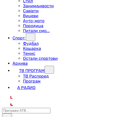
Стил
Занимљивости
Савјети
Вицеви
Ауто-мото
Породица
Питали смо...
Спорт
Фудбал
Кошарка
Тенис
Остали спортови
Архива
ТВ ПРОГРАМ
ТВ Распоред
Програм
А РАДИО
L