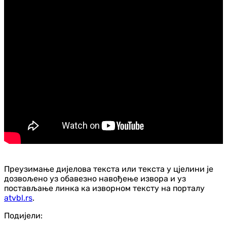
Преузимање дијелова текста или текста у цјелини је
дозвољено уз обавезно навођење извора и уз
постављање линка ка изворном тексту на порталу
atvbl.rs
.
Подијели: