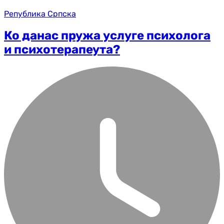
Република Српска
Ко данас пружа услуге психолога
и психотерапеута?