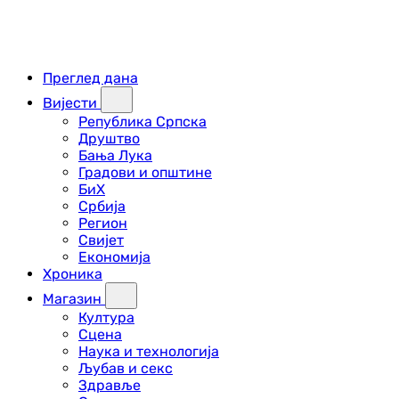
Преглед дана
Вијести
Република Српска
Друштво
Бања Лука
Градови и општине
БиХ
Србија
Регион
Свијет
Економија
Хроника
Магазин
Култура
Сцена
Наука и технологија
Љубав и секс
Здравље