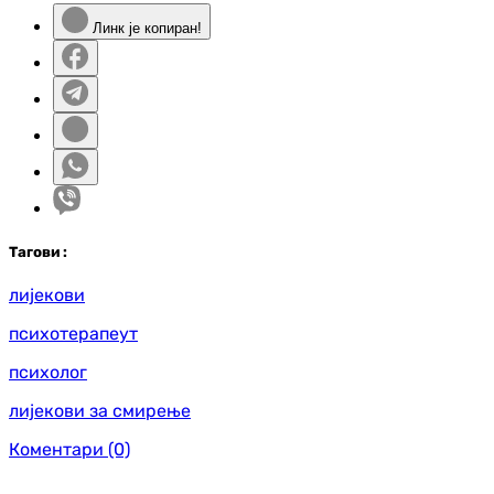
Линк је копиран!
Таг
ови
:
лијекови
психотерапеут
психолог
лијекови за смирење
Коментари
(0)