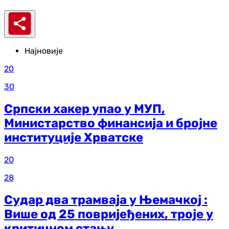
Најновије
20
30
Српски хакер упао у МУП,
Министарство финансија и бројне
институције Хрватске
20
28
Судар два трамваја у Њемачкој :
Више од 25 повријеђених, троје у
критичном стању