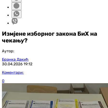
Измјене изборног закона БиХ на
чекању?
Аутор:
Бранка Дакић
30.04.2026
19:12
Коментари:
0