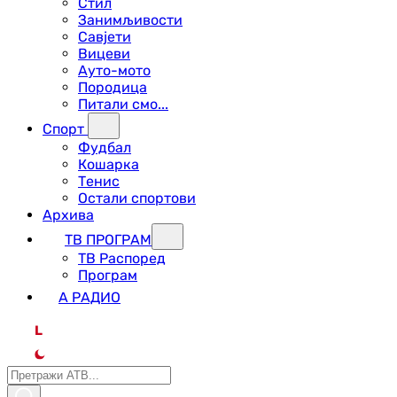
Стил
Занимљивости
Савјети
Вицеви
Ауто-мото
Породица
Питали смо...
Спорт
Фудбал
Кошарка
Тенис
Остали спортови
Архива
ТВ ПРОГРАМ
ТВ Распоред
Програм
А РАДИО
L