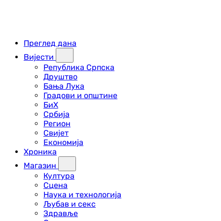
Преглед дана
Вијести
Република Српска
Друштво
Бања Лука
Градови и општине
БиХ
Србија
Регион
Свијет
Економија
Хроника
Магазин
Култура
Сцена
Наука и технологија
Љубав и секс
Здравље