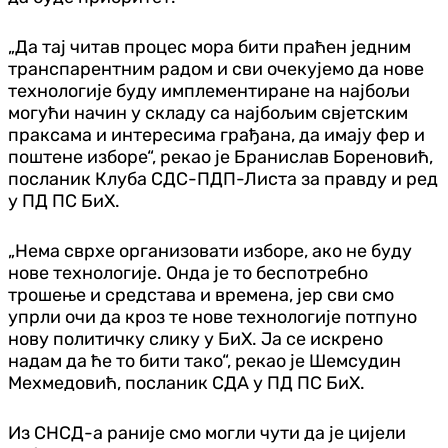
„Да тај читав процес мора бити праћен једним
транспарентним радом и сви очекујемо да нове
технологије буду имплементиране на најбољи
могући начин у складу са најбољим свјетским
праксама и интересима грађана, да имају фер и
поштене изборе“, рекао је Бранислав Бореновић,
посланик Клуба СДС-ПДП-Листа за правду и ред
у ПД ПС БиХ.
„Нема сврхе организовати изборе, ако не буду
нове технологије. Онда је то беспотребно
трошење и средстава и времена, јер сви смо
упрли очи да кроз те нове технологије потпуно
нову политичку слику у БиХ. Ја се искрено
надам да ће то бити тако“, рекао је Шемсудин
Мехмедовић, посланик СДА у ПД ПС БиХ.
Из СНСД-а раније смо могли чути да је цијели