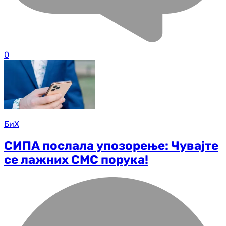
0
БиХ
СИПА послала упозорење: Чувајте
се лажних СМС порука!