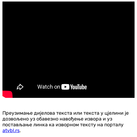
Преузимање дијелова текста или текста у цјелини је
дозвољено уз обавезно навођење извора и уз
постављање линка ка изворном тексту на порталу
atvbl.rs
.