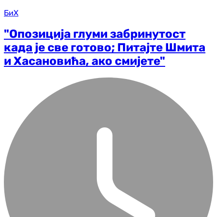
БиХ
"Опозиција глуми забринутост
када је све готово; Питајте Шмита
и Хасановића, ако смијете"