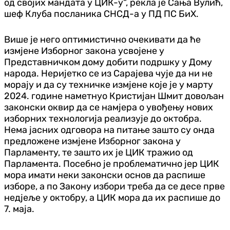
од својих мандата у ЦИК-у“, рекла је Сања Вулић,
шеф Клуба посланика СНСД-а у ПД ПС БиХ.
Више је него оптимистично очекивати да ће
измјене Изборног закона усвојене у
Представничком дому добити подршку у Дому
народа. Неријетко се из Сарајева чује да ни не
морају и да су техничке измјене које је у марту
2024. године наметнуо Кристијан Шмит довољан
законски оквир да се намјера о увођењу нових
изборних технологија реализује до октобра.
Нема јасних одговора на питање зашто су онда
предложене измјене Изборног закона у
Парламенту, те зашто их је ЦИК тражио од
Парламента. Посебно је проблематично јер ЦИК
мора имати неки законски основ да распише
изборе, а по Закону избори треба да се десе прве
недјеље у октобру, а ЦИК мора да их распише до
7. маја.