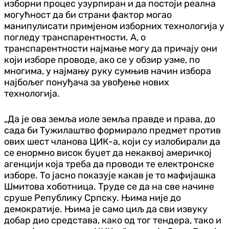
изборни процес узурпиран и да постоји реална
могућност да би страни фактор могао
манипулисати примјеном изборних технологија у
погледу транспарентности. А, о
транспарентности најмање могу да причају они
који изборе проводе, ако се у обзир узме, по
многима, у најмању руку сумњив начин избора
најбољег понуђача за увођење нових
технологија.
„Да је ова земља иоле земља правде и права, до
сада би Тужилаштво формирало предмет против
ових шест чланова ЦИК-а, који су излобирали да
се енормно висок буџет да некаквој америчкој
агенцији која треба да проводи те електронске
изборе. То јасно показује какав је то мафијашка
Шмитова хоботница. Труде се да на све начине
сруше Републику Српску. Њима није до
демократије. Њима је само циљ да сви извуку
добар дио средстава, како од тог тендера, тако и