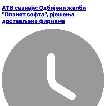
АТВ сазнаје: Одбијена жалба
"Планет софта", рјешења
достављена фирмама