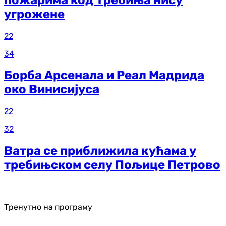
угрожене
22
34
Борба Арсенала и Реал Мадрида
око Винисијуса
22
32
Ватра се приближила кућама у
требињском селу Пољице Петрово
Тренутно на програму