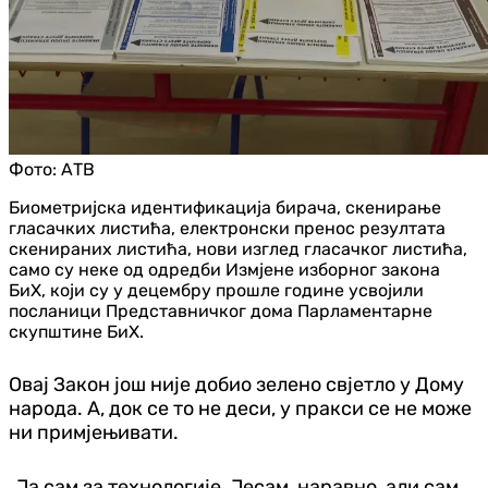
Фото:
АТВ
Биометријска идентификација бирача, скенирање
гласачких листића, електронски пренос резултата
скенираних листића, нови изглед гласачког листића,
само су неке од одредби Измјене изборног закона
БиХ, који су у децембру прошле године усвојили
посланици Представничког дома Парламентарне
скупштине БиХ.
Овај Закон још није добио зелено свјетло у Дому
народа. А, док се то не деси, у пракси се не може
ни примјењивати.
„Ја сам за технологије. Јесам, наравно, али сам