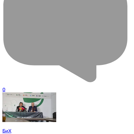
0
БиХ