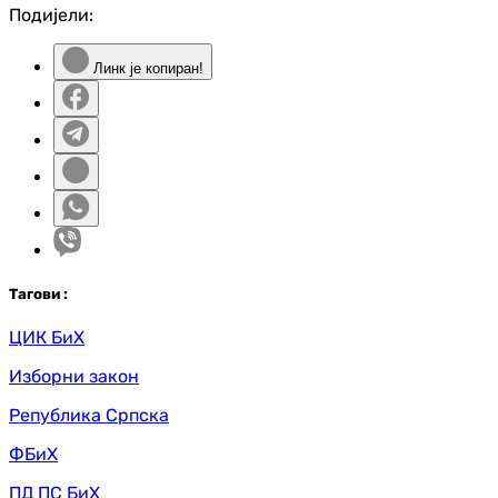
Подијели:
Линк је копиран!
Таг
ови
:
ЦИК БиХ
Изборни закон
Република Српска
ФБиХ
ПД ПС БиХ