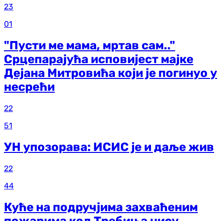
23
01
"Пусти ме мама, мртав сам.."
Срцепарајућа исповијест мајке
Дејана Митровића који је погинуо у
несрећи
22
51
УН упозорава: ИСИС је и даље жив
22
44
Куће на подручјима захваћеним
пожарима код Требиња нису