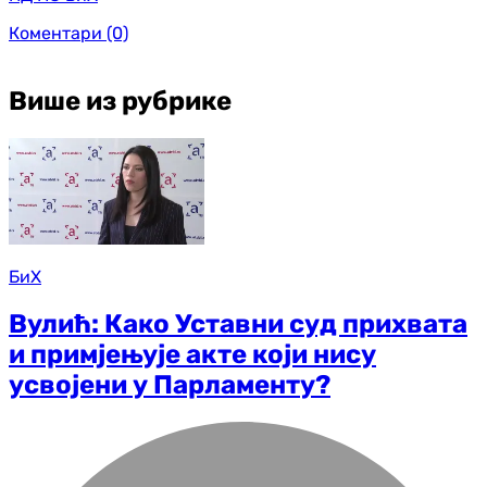
Коментари
(0)
Више из рубрике
БиХ
Вулић: Како Уставни суд прихвата
и примјењује акте који нису
усвојени у Парламенту?