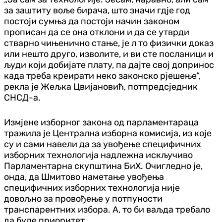
за заштиту воље бирача, што значи гдје год
постоји сумња да постоји начин законом
прописан да се она отклони и да се утврди
стварно чињенично стање, је л то физички доказ
или нешто друго, изволите, и ви сте посланици и
људи који добијате плату, па дајте свој допринос
када треба креирати неко законско рјешење“,
рекла је Жељка Цвијановић, потпредсједник
СНСД-а.
Измјене изборног закона од парламентараца
тражила је Централна изборна комисија, из које
су и сами навели да за увођење специфичних
изборних технологија надлежна искључиво
Парламентарна скупштина БиХ. Очигледно је,
онда, да Шмитово наметање увођења
специфичних изборних технологија није
довољно за провођење у потпуности
транспарентних избора. А, то би ваљда требало
да буде приоритет.