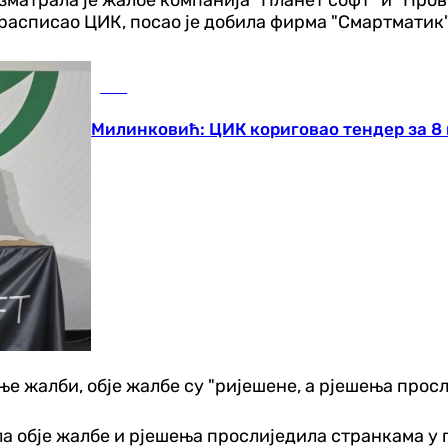
 расписао ЦИК, посао је добила фирма "Смартматик"
БиХ
Милинковић: ЦИК кориговао тендер за 8 
ње жалби, обје жалбе су "ријешене, а рјешења прос
а обје жалбе и рјешења прослиједила странкама у 