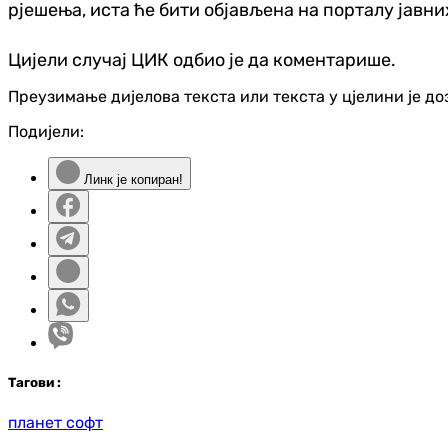
рјешења, иста ће бити објављена на порталу јавних
Цијели случај ЦИК одбио је да коментарише.
Преузимање дијелова текста или текста у цјелини је д
Подијели:
Линк је копиран!
Таг
ови
:
планет софт