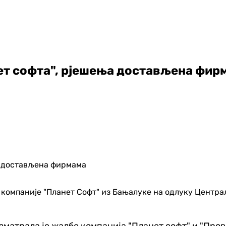
нет софта", рјешења достављена фир
 компаније "Планет Софт" из Бањалуке на одлуку Центра
матрала је жалбе компанија "Планет софт" и "Прови