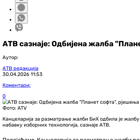
АТВ сазнаје: Одбијена жалба "Пла
Аутор:
АТВ редакција
30.04.2026
11:53
Коментари:
0
Фото:
ATV
Канцеларија за разматрање жалби БиХ одбила је жалбу
набавку изборних технологија, сазнаје АТВ.
Подсјећамо, Канцеларија за разматрање жалби раз