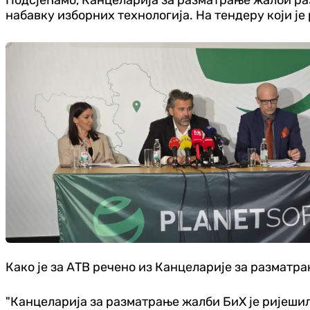
набавку изборних технологија. На тендеру који је
Како је за АТВ речено из Канцеларије за разматра
"Канцеларија за разматрање жалби БиХ је ријешил