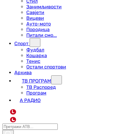
Стил
Занимљивости
Савјети
Вицеви
Ауто-мото
Породица
Питали смо...
Спорт
Фудбал
Кошарка
Тенис
Остали спортови
Архива
ТВ ПРОГРАМ
ТВ Распоред
Програм
А РАДИО
L