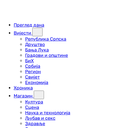
Преглед дана
Вијести
Република Српска
Друштво
Бања Лука
Градови и општине
БиХ
Србија
Регион
Свијет
Економија
Хроника
Магазин
Култура
Сцена
Наука и технологија
Љубав и секс
Здравље