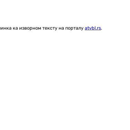
линка ка изворном тексту на порталу
atvbl.rs
.