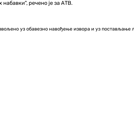
 набавки", речено је за АТВ.
озвољено уз обавезно навођење извора и уз постављање 