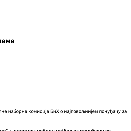
мама
лне изборне комисије БиХ о најповољнијем понуђачу за
с", у спорном избору најбољег понуђачу за