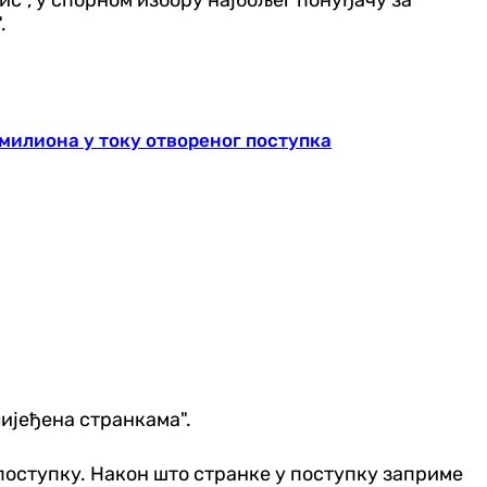
.
милиона у току отвореног поступка
лијеђена странкама".
поступку. Након што странке у поступку заприме