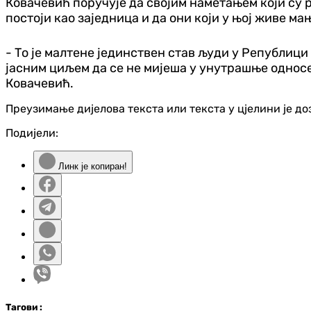
Ковачевић поручује да својим наметањем који су 
постоји као заједница и да они који у њој живе ма
- То је малтене јединствен став људи у Републици 
јасним циљем да се не мијеша у унутрашње односе 
Ковачевић.
Преузимање дијелова текста или текста у цјелини је д
Подијели:
Линк је копиран!
Таг
ови
: