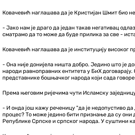
Ковачевић наглашава да је Кристијан Шмит био не
- Јако нам је драго да један такав негативац одла
сматрамо да то може да буде прилика за све - ист
Ковачевић наглашава да је институцију високог п
- Она није донијела ништа добро. Једино што је д
народи равноправних ентитета у БиХ договарају. О
представнике бошњачког народа који сада говоре 
Према његовим ријечима чути Исламску заједницу 
- И онда још кажу реченицу "да је недопустиво да
процес? То може једино бити признање да су они д
Републике Српске и српског народа. У суштини ка