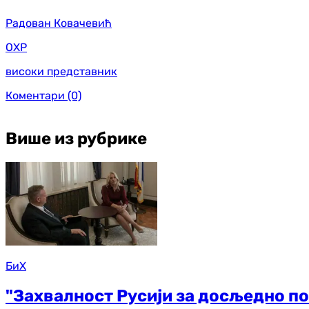
Радован Ковачевић
ОХР
високи представник
Коментари
(0)
Више из рубрике
БиХ
"Захвалност Русији за досљедно п