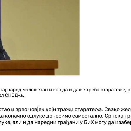
тај народ малољетан и као да и даље треба старатеље, р
ол СНСД-а.
стао и зрео човјек који тражи старатеља. Свако же
а коначно одлуке доносимо самостално. Српска тра
луке, али и да наредни грађани у БиХ могу да изабер