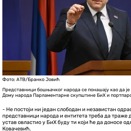
Фото:
АТВ/Бранко Јовић
Представници бошњачког народа се понашају као да је 
Дому народа Парламентарне скупштине БиХ и портпар
- Не постоји ни један слободан и независтан одра
представници народа и ентитета треба да траже д
устав овластио у БиХ буду ти који ће да доносе од
Ковачевић.