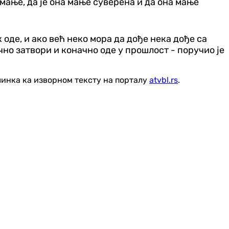
мање, да је она мање суверена и да она мање
 оде, и ако већ неко мора да дође нека дође са
чно затвори и коначно оде у прошлост - поручио је
линка ка изворном тексту на порталу
atvbl.rs
.