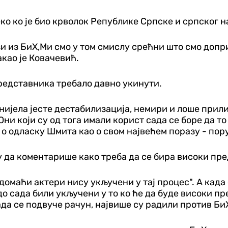
ко ко је био крволок Републике Српске и српског н
зи из БиХ,Ми смо у том смислу срећни што смо допри
акао је Ковачевић.
редставника требало давно укинути.
онијела јесте дестабилизација, немири и лоше прил
ни који су од тога имали корист сада се боре да то
о одласку Шмита као о свом највећем поразу - пору
да коментарише како треба да се бира високи пред
 домаћи актери нису укључени у тај процес". А када
о сада били укључени у то ко ће да буде високи пр
да се подвуче рачун, највише су радили против БиХ