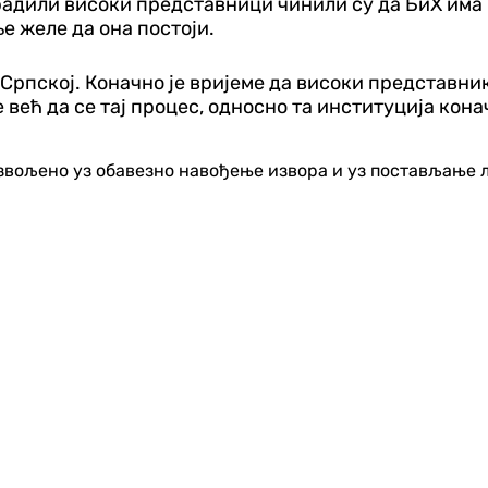
радили високи представници чинили су да БиХ има 
ње желе да она постоји.
Српској. Коначно је вријеме да високи представник
већ да се тај процес, односно та институција кона
озвољено уз обавезно навођење извора и уз постављање 