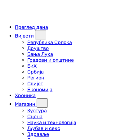
Преглед дана
Вијести
Република Српска
Друштво
Бања Лука
Градови и општине
БиХ
Србија
Регион
Свијет
Економија
Хроника
Магазин
Култура
Сцена
Наука и технологија
Љубав и секс
Здравље