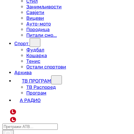
Стил
Занимљивости
Савјети
Вицеви
Ауто-мото
Породица
Питали смо...
Спорт
Фудбал
Кошарка
Тенис
Остали спортови
Архива
ТВ ПРОГРАМ
ТВ Распоред
Програм
А РАДИО
L