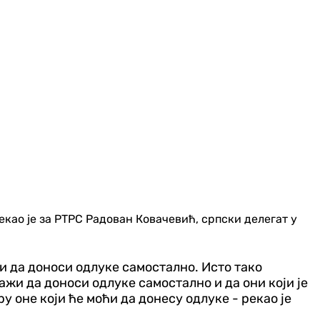
екао је за РТРС Радован Ковачевић, српски делегат у
ли да доноси одлуке самостално. Исто тако
жи да доноси одлуке самостално и да они који је
у оне који ће моћи да донесу одлуке - рекао је