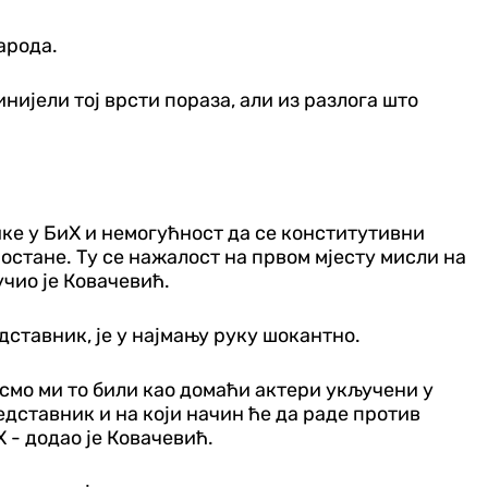
арода.
нијели тој врсти пораза, али из разлога што
ике у БиХ и немогућност да се конститутивни
 остане. Ту се нажалост на првом мјесту мисли на
чио је Ковачевић.
ставник, је у најмању руку шокантно.
 смо ми то били као домаћи актери укључени у
едставник и на који начин ће да раде против
 - додао је Ковачевић.