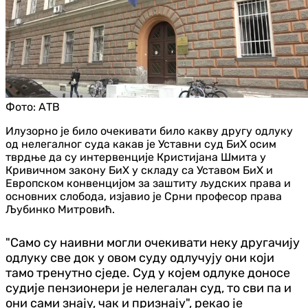
Фото:
АТВ
Илузорно је било очекивати било какву другу одлуку
од нелегалног суда какав је Уставни суд БиХ осим
тврдње да су интервенције Кристијана Шмита у
Кривичном закону БиХ у складу са Уставом БиХ и
Европском конвенцијом за заштиту људских права и
основних слобода, изјавио је Срни професор права
Љубинко Митровић.
"Само су наивни могли очекивати неку другачију
одлуку све док у овом суду одлучују они који
тамо тренутно сједе. Суд у којем одлуке доносе
судије пензионери је нелегалан суд, то сви па и
они сами знају, чак и признају", рекао је