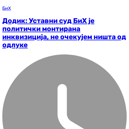
БиХ
Додик: Уставни суд БиХ је
политички монтирана
инквизиција, не очекујем ништа од
одлуке