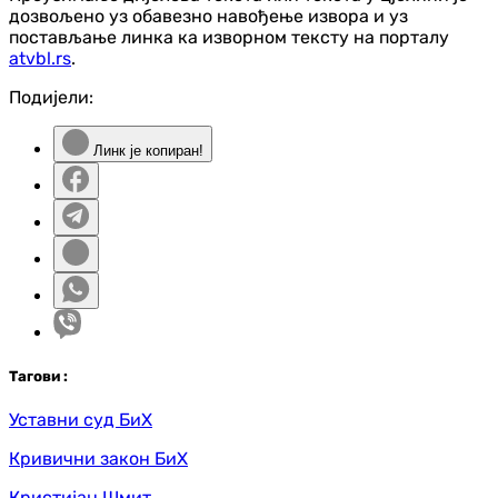
дозвољено уз обавезно навођење извора и уз
постављање линка ка изворном тексту на порталу
atvbl.rs
.
Подијели:
Линк је копиран!
Таг
ови
:
Уставни суд БиХ
Кривични закон БиХ
Кристијан Шмит