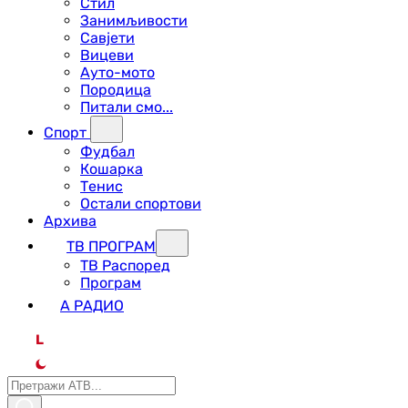
Стил
Занимљивости
Савјети
Вицеви
Ауто-мото
Породица
Питали смо...
Спорт
Фудбал
Кошарка
Тенис
Остали спортови
Архива
ТВ ПРОГРАМ
ТВ Распоред
Програм
А РАДИО
L