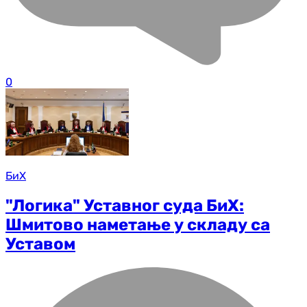
0
БиХ
"Логика" Уставног суда БиХ:
Шмитово наметање у складу са
Уставом