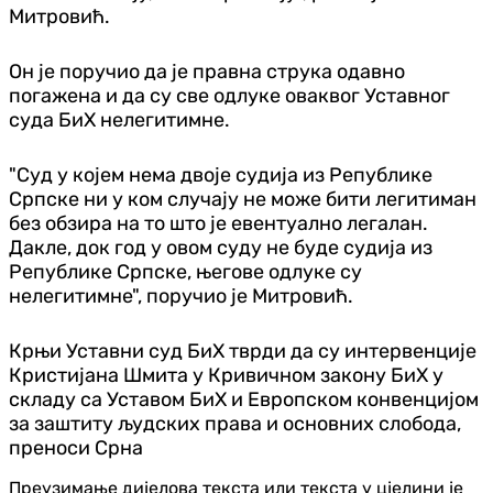
Митровић.
Он је поручио да је правна струка одавно
погажена и да су све одлуке оваквог Уставног
суда БиХ нелегитимне.
"Суд у којем нема двоје судија из Републике
Српске ни у ком случају не може бити легитиман
без обзира на то што је евентуално легалан.
Дакле, док год у овом суду не буде судија из
Републике Српске, његове одлуке су
нелегитимне", поручио је Митровић.
Крњи Уставни суд БиХ тврди да су интервенције
Кристијана Шмита у Кривичном закону БиХ у
складу са Уставом БиХ и Европском конвенцијом
за заштиту људских права и основних слобода,
преноси Срна
Преузимање дијелова текста или текста у цјелини је