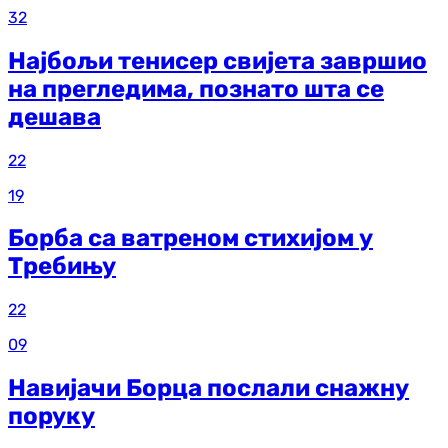
32
Најбољи тенисер свијета завршио
на прегледима, познато шта се
дешава
22
19
Борба са ватреном стихијом у
Требињу
22
09
Навијачи Борца послали снажну
поруку