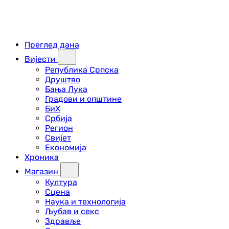
Преглед дана
Вијести
Република Српска
Друштво
Бања Лука
Градови и општине
БиХ
Србија
Регион
Свијет
Економија
Хроника
Магазин
Култура
Сцена
Наука и технологија
Љубав и секс
Здравље