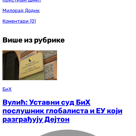
Милорад Додик
Коментари
(0)
Више из рубрике
БиХ
Вулић: Уставни суд БиХ
послушник глобалиста и ЕУ који
разграђују Дејтон