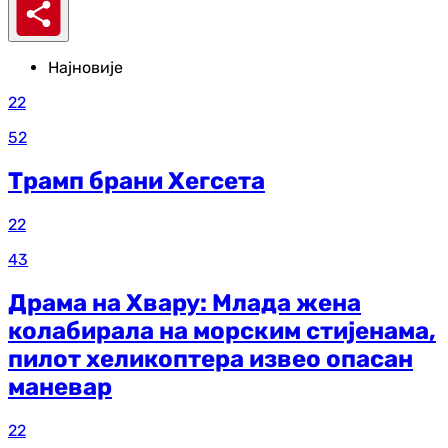
Најновије
22
52
Трамп брани Хегсета
22
43
Драма на Хвару: Млада жена
колабирала на морским стијенама,
пилот хеликоптера извео опасан
маневар
22