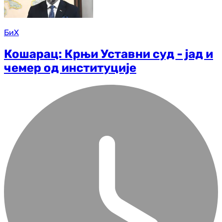
БиХ
Кошарац: Крњи Уставни суд - јад и
чемер од институције