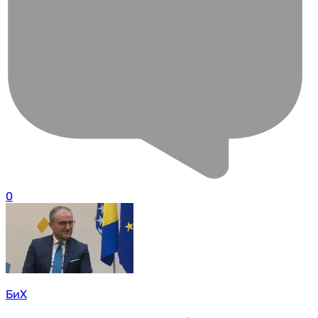
0
БиХ