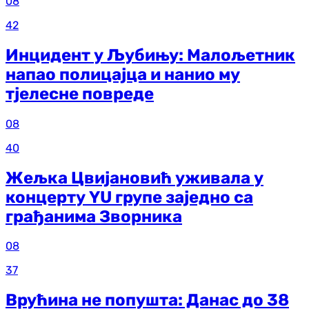
08
42
Инцидент у Љубињу: Малољетник
напао полицајца и нанио му
тјелесне повреде
08
40
Жељка Цвијановић уживала у
концерту YU групе заједно са
грађанима Зворника
08
37
Врућина не попушта: Данас до 38