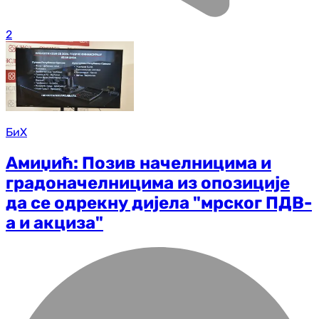
2
БиХ
Амиџић: Позив начелницима и
градоначелницима из опозиције
да се одрекну дијела "мрског ПДВ-
а и акциза"