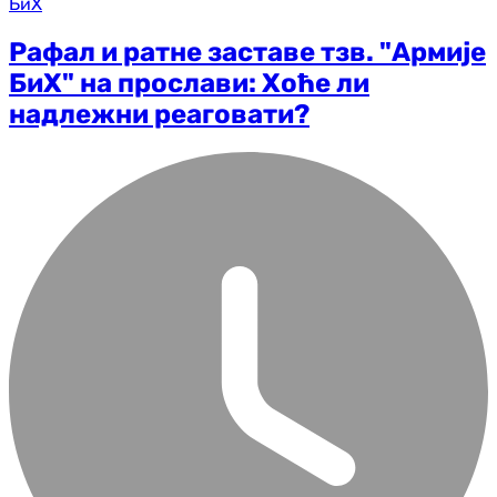
БиХ
Рафал и ратне заставе тзв. "Армије
БиХ" на прослави: Хоће ли
надлежни реаговати?