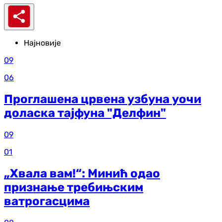
Најновије
09
06
Проглашена црвена узбуна уочи
доласка тајфуна "Делфин"
09
01
„Хвала вам!“: Минић одао
признање требињским
ватрогасцима