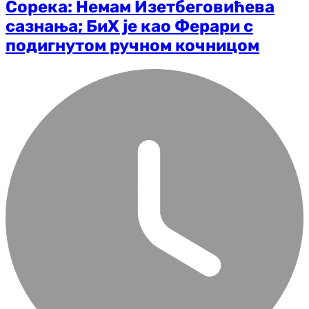
Сорека: Немам Изетбеговићева
сазнања; БиХ је као Ферари с
подигнутом ручном кочницом