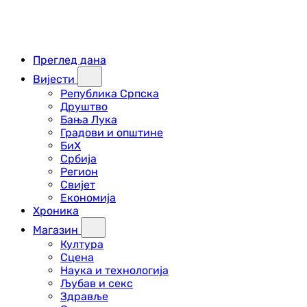
Преглед дана
Вијести
Република Српска
Друштво
Бања Лука
Градови и општине
БиХ
Србија
Регион
Свијет
Економија
Хроника
Магазин
Култура
Сцена
Наука и технологија
Љубав и секс
Здравље