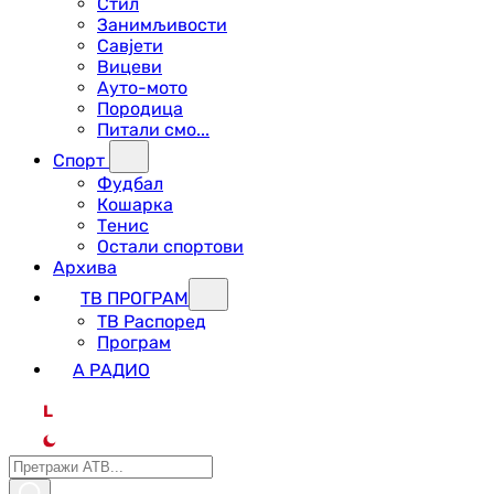
Стил
Занимљивости
Савјети
Вицеви
Ауто-мото
Породица
Питали смо...
Спорт
Фудбал
Кошарка
Тенис
Остали спортови
Архива
ТВ ПРОГРАМ
ТВ Распоред
Програм
А РАДИО
L