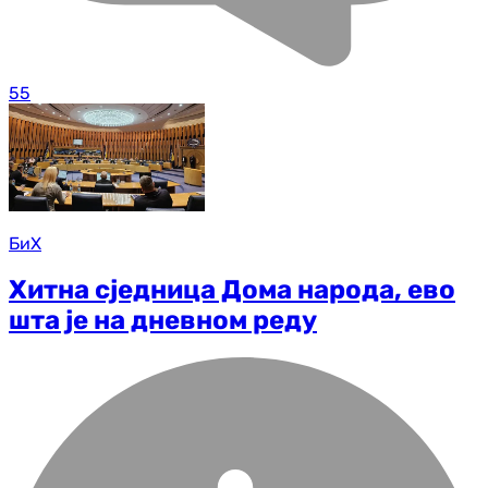
55
БиХ
Хитна сједница Дома народа, ево
шта је на дневном реду