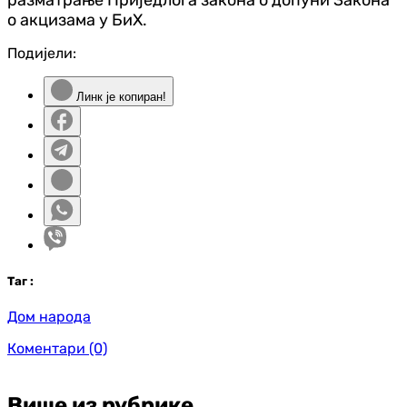
о акцизама у БиХ.
Подијели:
Линк је копиран!
Таг
:
Дом народа
Коментари
(0)
Више из рубрике