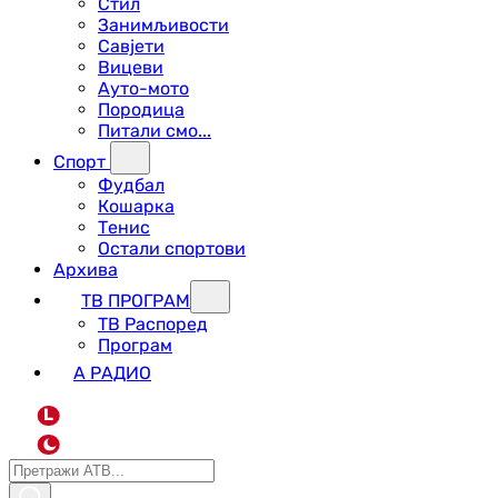
Стил
Занимљивости
Савјети
Вицеви
Ауто-мото
Породица
Питали смо...
Спорт
Фудбал
Кошарка
Тенис
Остали спортови
Архива
ТВ ПРОГРАМ
ТВ Распоред
Програм
А РАДИО
L