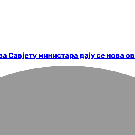
а Савјету министара дају се нова 