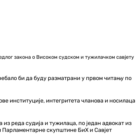
едлог закона о Високом судском и тужилачком савјету
ребало би да буду разматрани у првом читању по
ове институције, интегритета чланова и носилаца
 из реда судија и тужилаца, по један адвокат из
м Парламентарне скупштине БиХ и Савјет