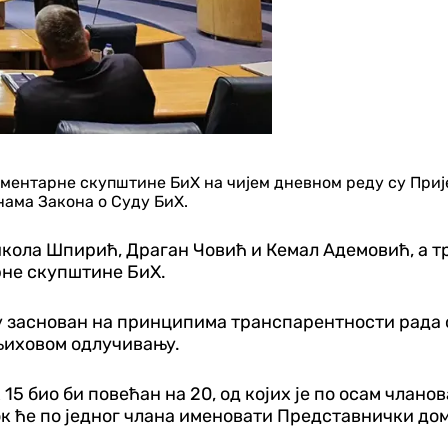
аментарне скупштине БиХ на чијем дневном реду су Приј
нама Закона о Суду БиХ.
кола Шпирић, Драган Човић и Кемал Адемовић, а т
рне скупштине БиХ.
-у заснован на принципима транспарентности рада 
њиховом одлучивању.
 био би повећан на 20, од којих је по осам чланова
к ће по једног члана именовати Представнички до