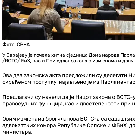
Фото:
СРНА
У Сарајеву је почела хитна сједница Дома народа Парл
/ВСТС/ БиХ, као и Приједлог закона о измјенама и допу
Ова два законска акта предложили су делегати Ни
скраћеном поступку, најављено је из Парламента
Предлагачи су навели да је Нацрт закона о ВСТС
правосудних функција, као и двостепености при 
Овим измјенама број чланова ВСТС-а са садашњих 15
адвокатских комора Републике Српске и ФБиХ, до
министара.