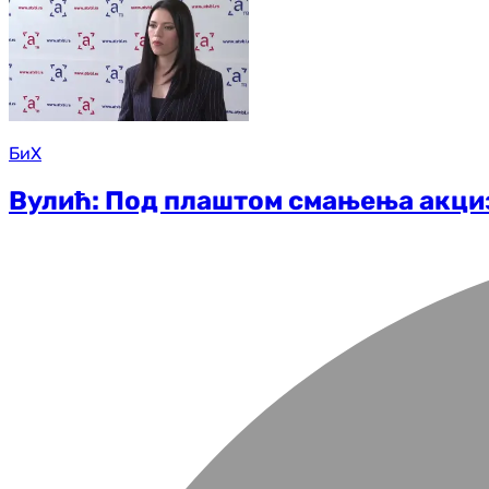
БиХ
Вулић: Под плаштом смањења акциз