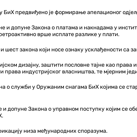
 БиХ предвиђено је формирање апелационог одјеље
е и допуне Закона о платама и накнадама у институ
ретроактивно врше исплате разлике у плати.
и шест закона који носе ознаку усклађености са з
ријском дизајну, заштити пословне тајне као права
и права индустријског власништва, те мјерним јед
на о служби у Оружаним снагама БиХ којима се ста
е и допуне Закона о управном поступку којим се об
Х.
ификацију низа међународних споразума.