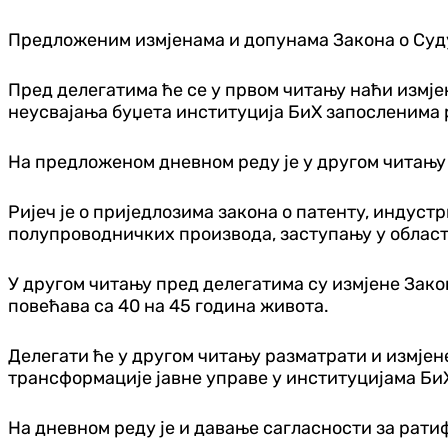
Предложеним измјенама и допунама Закона о Суду
Пред делегатима ће се у првом читању наћи измјен
неусвајања буџета институција БиХ запосленима 
На предложеном дневном реду је у другом читању 
Ријеч је о приједлозима закона о патенту, индуст
полупроводничких производа, заступању у област
У другом читању пред делегатима су измјене Зако
повећава са 40 на 45 година живота.
Делегати ће у другом читању разматрати и измјен
трансформације јавне управе у институцијама Би
На дневном реду је и давање сагласности за рат