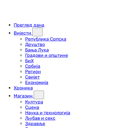
Преглед дана
Вијести
Република Српска
Друштво
Бања Лука
Градови и општине
БиХ
Србија
Регион
Свијет
Економија
Хроника
Магазин
Култура
Сцена
Наука и технологија
Љубав и секс
Здравље