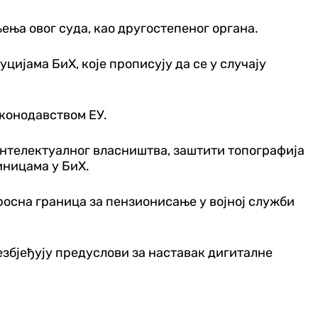
ња овог суда, као другостепеног органа.
цијама БиХ, које прописују да се у случају
аконодавством ЕУ.
 интелектуалног власништва, заштити топографија
иницама у БиХ.
росна граница за пензионисање у војној служби
езбјеђују предуслови за наставак дигиталне