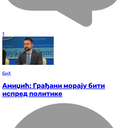
1
БиХ
Амиџић: Грађани морају бити
испред политике