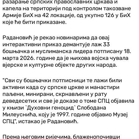
разарање српских православних цркава и
капела на територији под контролом такозване
Армије БиХ на 42 локације, од укупно 126 у БиХ
које ће бити приказане.
Радановић је рекао новинарима да овај
интерактивни приказ демантује лаж 33
бошњачка и муслиманска лидера потписану 18.
марта 2026. године да је њихова војска чувала
вјерске и културне објекте других народа.
"Сви су бошњачки потписници те лажи били
активни када су српске цркве и манастири
паљени, минирани, скрнављени у рату
деведесетих и све је доказе о томе СПЦ објавила
у књизи `Духовни геноцид` Слободана
Милеуснића, коју је 1997. године објавио Музеј
СПЦ", истакао је Радановић.
Према његовим ријечима, блаженопочивши