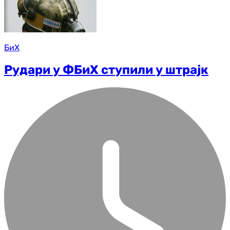
БиХ
Рудари у ФБиХ ступили у штрајк