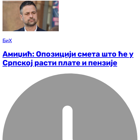
БиХ
Амиџић: Опозицији смета што ће у
Српској расти плате и пензије