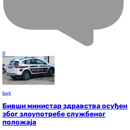
0
БиХ
Бивши министар здравства осуђен
због злоупотребе службеног
положаја