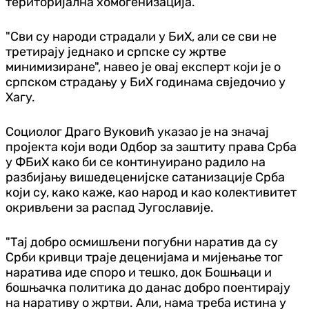
територијална хомогенизација.
"Сви су народи страдали у БиХ, али се сви не
третирају једнако и српске су жртве
минимизиране", навео је овај експерт који је о
српском страдању у БиХ годинама свједочио у
Хагу.
Социолог Драго Вуковић указао је на значај
пројекта који води Одбор за заштиту права Срба
у ФБиХ како би се континуирано радило на
разбијању вишедеценијске сатанизације Срба
који су, како каже, као народ и као колективитет
окривљени за распад Југославије.
"Тај добро осмишљени погубни наратив да су
Срби кривци траје деценијама и мијењање тог
наратива иде споро и тешко, док Бошњаци и
бошњачка политика до данас добро поентирају
на наративу о жртви. Али, нама треба истина у