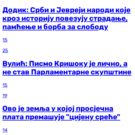
Додик: Срби и Јевреји народи које
кроз историју повезују страдање,
памћење и борба за слободу
15
25
Вулић: Писмо Кришоку је лично, а
не став Парламентарне скупштине
15
19
Ово је земља у којој просјечна
плата премашује "цијену среће"
14