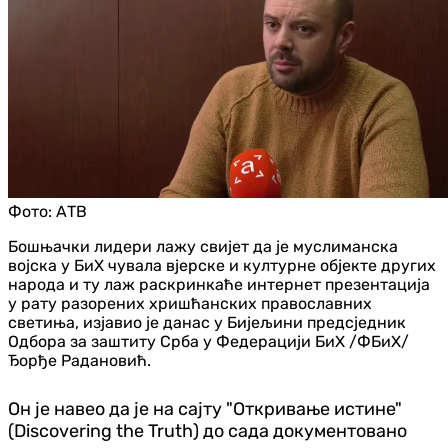
Фото:
АТВ
Бошњачки лидери лажу свијет да је муслиманска
војска у БиХ чувала вјерске и културне објекте других
народа и ту лаж раскринкаће интернет презентација
у рату разорених хришћанских православних
светиња, изјавио је данас у Бијељини предсједник
Одбора за заштиту Срба у Федерацији БиХ /ФБиХ/
Ђорђе Радановић.
Он је навео да је на сајту "Откривање истине"
(Discovering the Truth) до сада документовано