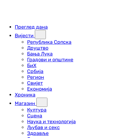
Преглед дана
Вијести
Република Српска
Друштво
Бања Лука
Градови и општине
БиХ
Србија
Регион
Свијет
Економија
Хроника
Магазин
Култура
Сцена
Наука и технологија
Љубав и секс
Здравље