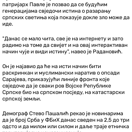
патријарх Павле је позвао да се будућим
генерацијама свједочи истина о разарању
српских светиња која показује докле зло може да
иде.
"Данас се мало чита, све је на интернету и зато
радимо на томе да свијет и на овај интерактиван
начин чује и види истину", навео је Радановић.
Он је најавио да ће на исти начин бити
раскринкан и муслимански наратив о опсади
Сарајева, приказујући линије фронта које
свједоче да је сваки ров Војске Републике
Српске био на српском посједу, на катастарски
српској земљи.
Демограф Стево Пашалић рекао је новинарима
да је број Срба у ФБиХ данас сведен на 2,5 до три
одсто и да милом или силом и даље траје етничка