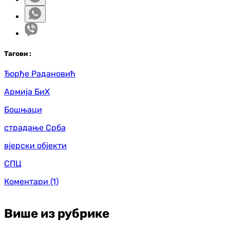
Таг
ови
:
Ђорђе Радановић
Армија БиХ
Бошњаци
страдање Срба
вјерски објекти
СПЦ
Коментари
(1)
Више из рубрике