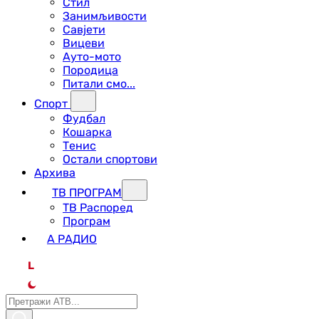
Стил
Занимљивости
Савјети
Вицеви
Ауто-мото
Породица
Питали смо...
Спорт
Фудбал
Кошарка
Тенис
Остали спортови
Архива
ТВ ПРОГРАМ
ТВ Распоред
Програм
А РАДИО
L