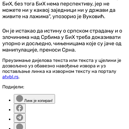
БиХ, без тога БиХ нема перспективу, јер не
можете ни у каквој заједници ни у држави да
живите на лажима", упозорио је Вуковић.
Он је истакао да истину о српском страдању и о
злочинима над Србима у БиХ треба доказивати
упорно и досљедно, чињеницама које су јаче од
манипулације, преноси Срна.
Преузимање дијелова текста или текста у цјелини је
дозвољено уз обавезно навођење извора и уз
постављање линка ка изворном тексту на порталу
atvbl.rs
.
Подијели:
Линк је копиран!