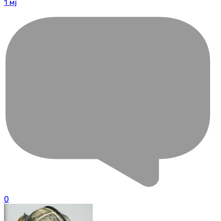
1 мј
0