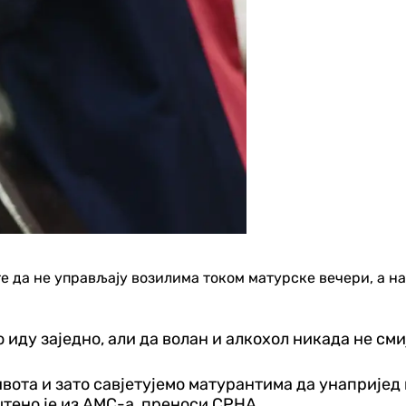
 да не управљају возилима током матурске вечери, а на 
 иду заједно, али да волан и алкохол никада не сми
ота и зато савјетујемо матурантима да унапријед п
штено је из АМС-а, преноси СРНА.