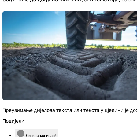
Преузимање дијелова текста или текста у цјелини је д
Подијели:
Линк је копиран!