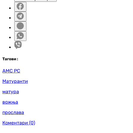
Таг
ови
:
АМС РС
Матуранти
матура
вожња
прослава
Коментари
(0)