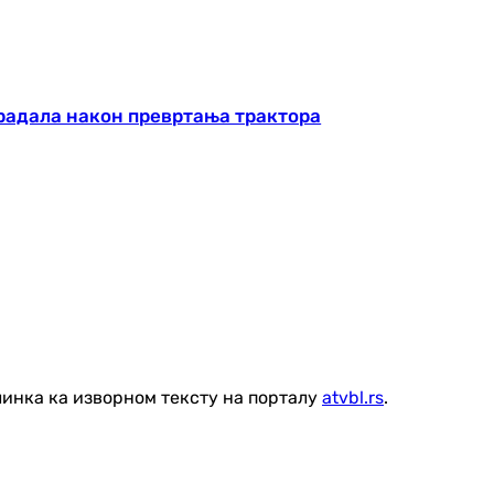
традала након превртања трактора
линка ка изворном тексту на порталу
atvbl.rs
.