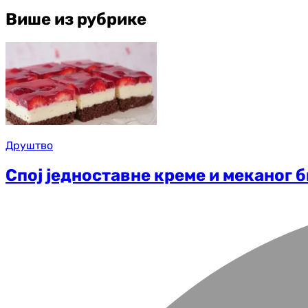
Више из рубрике
Друштво
Спој једноставне креме и меканог 