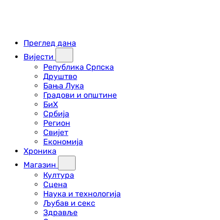
Преглед дана
Вијести
Република Српска
Друштво
Бања Лука
Градови и општине
БиХ
Србија
Регион
Свијет
Економија
Хроника
Магазин
Култура
Сцена
Наука и технологија
Љубав и секс
Здравље