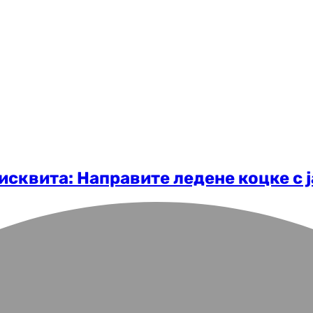
бисквита: Направите ледене коцке с 