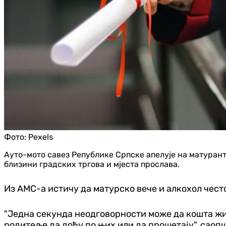
Фото:
Pexels
Ауто-мото савез Републике Српске апелује на матуранте
близини градских тргова и мјеста прослава.
Из АМС-а истичу да матурско вече и алкохол често
"Једна секунда неодговорности може да кошта жив
родитеље да дођу по њих или да прошетају", саоп