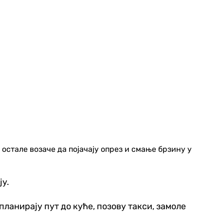
остале возаче да појачају опрез и смање брзину у
ју.
ланирају пут до куће, позову такси, замоле