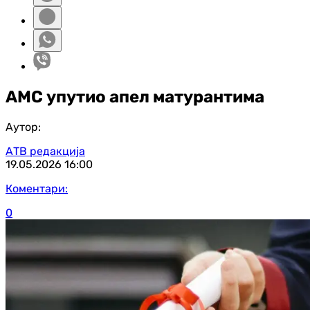
АМС упутио апел матурантима
Аутор:
АТВ редакција
19.05.2026
16:00
Коментари:
0