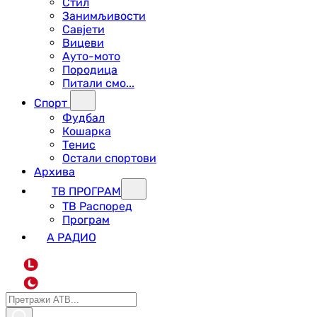
Стил
Занимљивости
Савјети
Вицеви
Ауто-мото
Породица
Питали смо...
Спорт
Фудбал
Кошарка
Тенис
Остали спортови
Архива
ТВ ПРОГРАМ
ТВ Распоред
Програм
А РАДИО
L