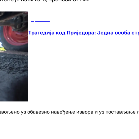
Хроника
Трагедија код Приједора: Једна особа с
озвољено уз обавезно навођење извора и уз постављање 