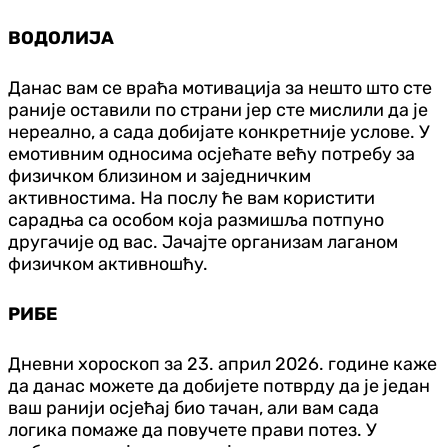
ВОДОЛИЈА
Данас вам се враћа мотивација за нешто што сте
раније оставили по страни јер сте мислили да је
нереално, а сада добијате конкретније услове. У
емотивним односима осјећате већу потребу за
физичком близином и заједничким
активностима. На послу ће вам користити
сарадња са особом која размишља потпуно
другачије од вас. Јачајте организам лаганом
физичком активношћу.
РИБЕ
Дневни хороскоп за 23. април 2026. године каже
да данас можете да добијете потврду да је један
ваш ранији осјећај био тачан, али вам сада
логика помаже да повучете прави потез. У