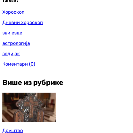
Таг
ови
:
Хороскоп
Дневни хороскоп
звијезде
астрологија
зодијак
Коментари
(0)
Више из рубрике
Друштво