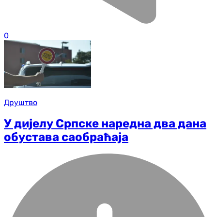
0
Друштво
У дијелу Српске наредна два дана
обустава саобраћаја