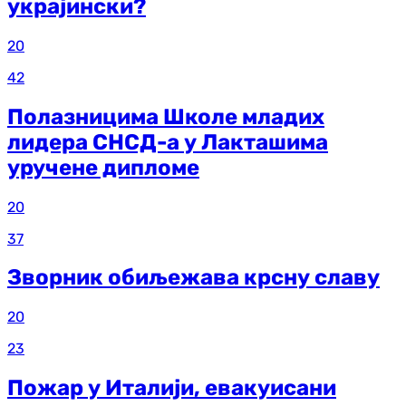
украјински?
20
42
Полазницима Школе младих
лидера СНСД-а у Лакташима
уручене дипломе
20
37
Зворник обиљежава крсну славу
20
23
Пожар у Италији, евакуисани