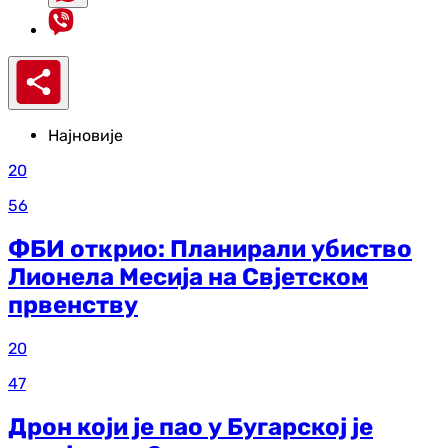
Најновије
20
56
ФБИ открио: Планирали убиство
Лионела Месија на Свјетском
првенству
20
47
Дрон који је пао у Бугарској је