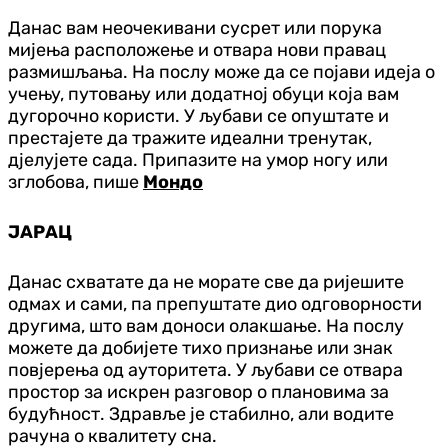
Данас вам неочекивани сусрет или порука
мијења расположење и отвара нови правац
размишљања. На послу може да се појави идеја о
учењу, путовању или додатној обуци која вам
дугорочно користи. У љубави се опуштате и
престајете да тражите идеални тренутак,
д‌јелујете сада. Припазите на умор ногу или
зглобова, пише
Мондо
ЈАРАЦ
Данас схватате да не морате све да ријешите
одмах и сами, па препуштате дио одговорности
другима, што вам доноси олакшање. На послу
можете да добијете тихо признање или знак
повјерења од ауторитета. У љубави се отвара
простор за искрен разговор о плановима за
будућност. Здравље је стабилно, али водите
рачуна о квалитету сна.