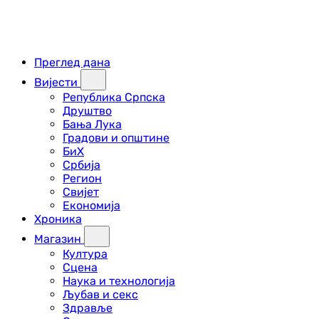
Преглед дана
Вијести
Република Српска
Друштво
Бања Лука
Градови и општине
БиХ
Србија
Регион
Свијет
Економија
Хроника
Магазин
Култура
Сцена
Наука и технологија
Љубав и секс
Здравље