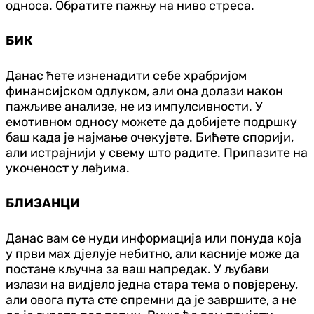
односа. Обратите пажњу на ниво стреса.
БИК
Данас ћете изненадити себе храбријом
финансијском одлуком, али она долази након
пажљиве анализе, не из импулсивности. У
емотивном односу можете да добијете подршку
баш када је најмање очекујете. Бићете спорији,
али истрајнији у свему што радите. Припазите на
укоченост у леђима.
БЛИЗАНЦИ
Данас вам се нуди информација или понуда која
у први мах д‌јелује небитно, али касније може да
постане кључна за ваш напредак. У љубави
излази на вид‌јело једна стара тема о повјерењу,
али овога пута сте спремни да је завршите, а не