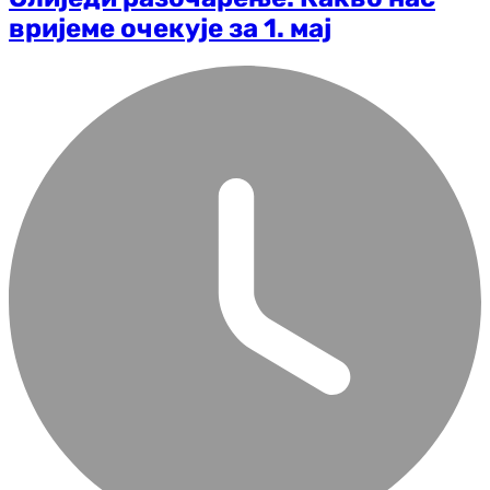
вријеме очекује за 1. мај