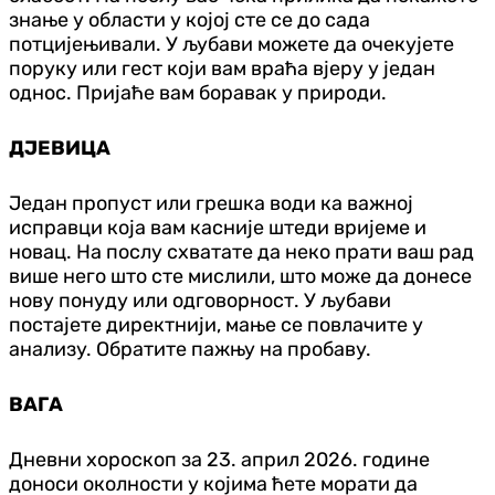
знање у области у којој сте се до сада
потцијењивали. У љубави можете да очекујете
поруку или гест који вам враћа вјеру у један
однос. Пријаће вам боравак у природи.
Д‌ЈЕВИЦА
Један пропуст или грешка води ка важној
исправци која вам касније штеди вријеме и
новац. На послу схватате да неко прати ваш рад
више него што сте мислили, што може да донесе
нову понуду или одговорност. У љубави
постајете директнији, мање се повлачите у
анализу. Обратите пажњу на пробаву.
ВАГА
Дневни хороскоп за 23. април 2026. године
доноси околности у којима ћете морати да