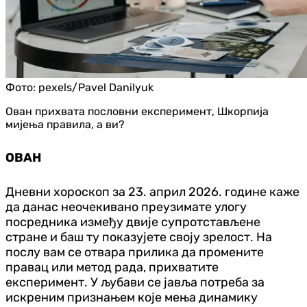
Фото:
pexels/Pavel Danilyuk
Ован прихвата пословни експеримент, Шкорпија
мијења правила, а ви?
ОВАН
Дневни хороскоп за 23. април 2026. године каже
да данас неочекивано преузимате улогу
посредника између двије супротстављене
стране и баш ту показујете своју зрелост. На
послу вам се отвара прилика да промените
правац или метод рада, прихватите
експеримент. У љубави се јавља потреба за
искреним признањем које мења динамику