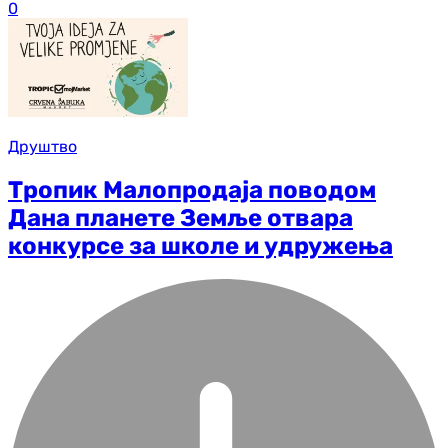
0
Друштво
Тропик Малопродаја поводом
Дана планете Земље отвара
конкурсе за школе и удружења