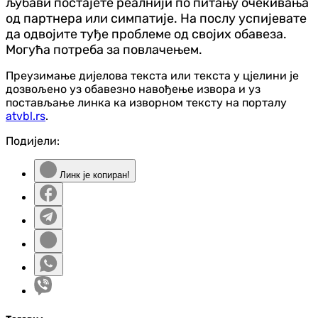
љубави постајете реалнији по питању очекивања
од партнера или симпатије. На послу успијевате
да одвојите туђе проблеме од својих обавеза.
Могућа потреба за повлачењем.
Преузимање дијелова текста или текста у цјелини је
дозвољено уз обавезно навођење извора и уз
постављање линка ка изворном тексту на порталу
atvbl.rs
.
Подијели:
Линк је копиран!