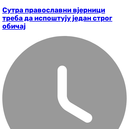
Сутра православни вјерници
треба да испоштују један строг
обичај