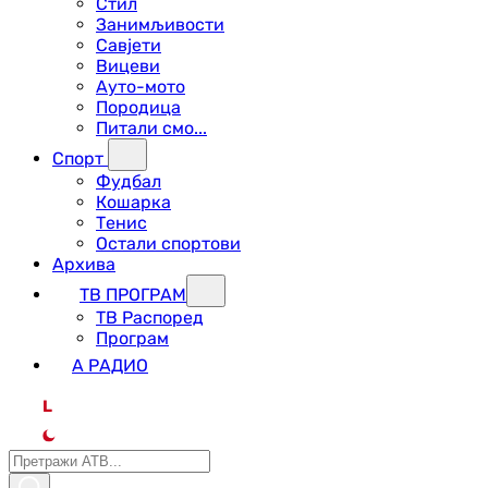
Стил
Занимљивости
Савјети
Вицеви
Ауто-мото
Породица
Питали смо...
Спорт
Фудбал
Кошарка
Тенис
Остали спортови
Архива
ТВ ПРОГРАМ
ТВ Распоред
Програм
А РАДИО
L