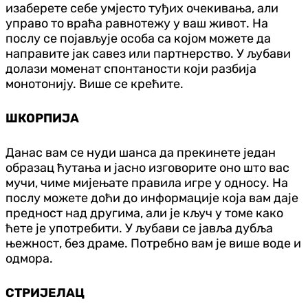
изаберете себе умјесто туђих очекивања, али
управо то враћа равнотежу у ваш живот. На
послу се појављује особа са којом можете да
направите јак савез или партнерство. У љубави
долази моменат спонтаности који разбија
монотонију. Више се крећите.
ШКОРПИЈА
Данас вам се нуди шанса да прекинете један
образац ћутања и јасно изговорите оно што вас
мучи, чиме мијењате правила игре у односу. На
послу можете доћи до информације која вам даје
предност над другима, али је кључ у томе како
ћете је употребити. У љубави се јавља дубља
њежност, без драме. Потребно вам је више воде и
одмора.
СТРИЈЕЛАЦ