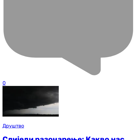
0
Друштво
Слиједи разочарење: Какво нас