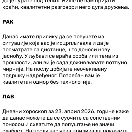
да је гурате под тепих. Више ће вам пријати
краћи, квалитетни разговори него дуга дружења.
РАК
Данас имате прилику да се повучете из
ситуације која вас је исцрпљивала и да је
посматрате са дистанце, што доноси нову
јасноћу. У љубави се враћа особа или тема из
прошлости, али ви је сада доживљавате потпуно
мирније. На послу добијате неочекивану
подршку надређеног. Потребан вам је
квалитетан одмор без технологије.
ЛАВ
Дневни хороскоп за 23. април 2026. године каже
да данас можете да се суочите са сопственим
поносом и схватите да попуштање не значи
слабост. На послу вас чека прилика да покажете