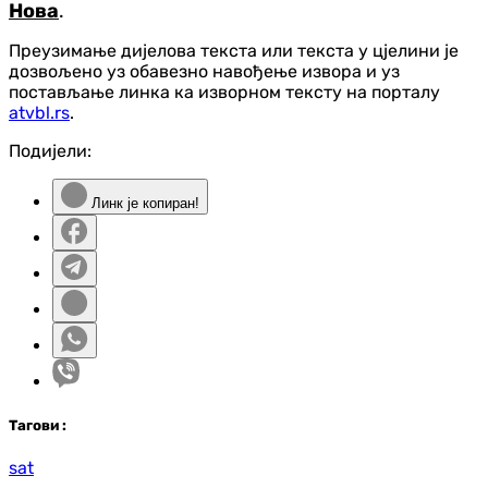
Нова
.
Преузимање дијелова текста или текста у цјелини је
дозвољено уз обавезно навођење извора и уз
постављање линка ка изворном тексту на порталу
atvbl.rs
.
Подијели:
Линк је копиран!
Таг
ови
:
sat