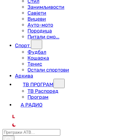
Стил
Занимљивости
Савјети
Вицеви
Ауто-мото
Породица
Питали смо...
Спорт
Фудбал
Кошарка
Тенис
Остали спортови
Архива
ТВ ПРОГРАМ
ТВ Распоред
Програм
А РАДИО
L