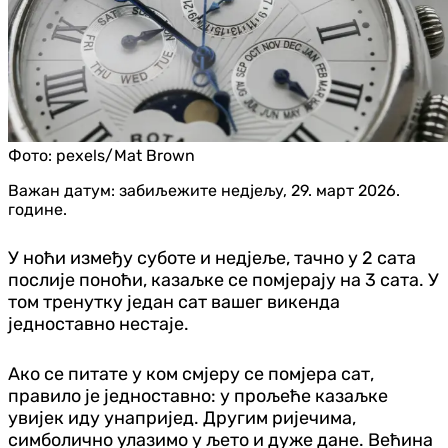
Фото:
pexels/Mat Brown
Важан датум: забиљежите нед‌јељу, 29. март 2026.
године.
У ноћи између суботе и нед‌јеље, тачно у 2 сата
послије поноћи, казаљке се помјерају на 3 сата. У
том тренутку један сат вашег викенда
једноставно нестаје.
Ако се питате у ком смјеру се помјера сат,
правило је једноставно: у прољеће казаљке
увијек иду унапријед. Другим ријечима,
симболично улазимо у љето и дуже дане. Већина