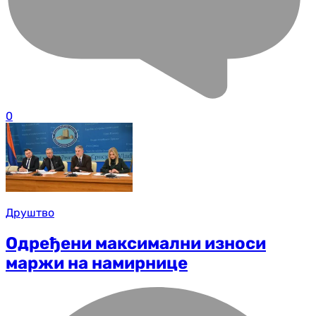
0
Друштво
Одређени максимални износи
маржи на намирнице