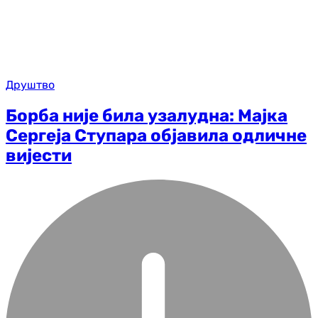
Друштво
Борба није била узалудна: Мајка
Сергеја Ступара објавила одличне
вијести