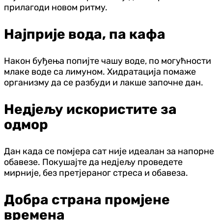
прилагоди новом ритму.
Најприје вода, па кафа
Након буђења попијте чашу воде, по могућности
млаке воде са лимуном. Хидратација помаже
организму да се разбуди и лакше започне дан.
Нед‌јељу искористите за
одмор
Дан када се помјера сат није идеалан за напорне
обавезе. Покушајте да нед‌јељу проведете
мирније, без претјераног стреса и обавеза.
Добра страна промјене
времена