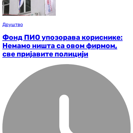
Друштво
Фонд ПИО упозорава кориснике:
Немамо ништа са овом фирмом,
све пријавите полицији