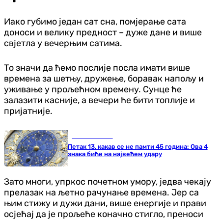
Иако губимо један сат сна, помјерање сата
доноси и велику предност – дуже дане и више
свјетла у вечерњим сатима.
То значи да ћемо послије посла имати више
времена за шетњу, дружење, боравак напољу и
уживање у прољећном времену. Сунце ће
залазити касније, а вечери ће бити топлије и
пријатније.
Занимљивости
Петак 13. какав се не памти 45 година: Ова 4
знака биће на највећем удару
Зато многи, упркос почетном умору, једва чекају
прелазак на љетно рачунање времена. Јер са
њим стижу и дужи дани, више енергије и прави
осјећај да је прољеће коначно стигло, преноси