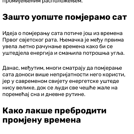
промијењеним расположењем.
Зашто уопште помјерамо сат
Идеја о помјерању сата потиче још из времена
Првог свјетског рата. Њемачка је међу првима
увела љетно рачунање времена како би се
уштед‌јела енергија и смањила потрошња угља.
Данас, међутим, многи сматрају да помјерање
сата доноси више непријатности него користи,
јер у савременом свијету енергетске уштеде
нису велике, док се људи све чешће жале на
поремећај сна и дневне рутине.
Како лакше пребродити
промјену времена