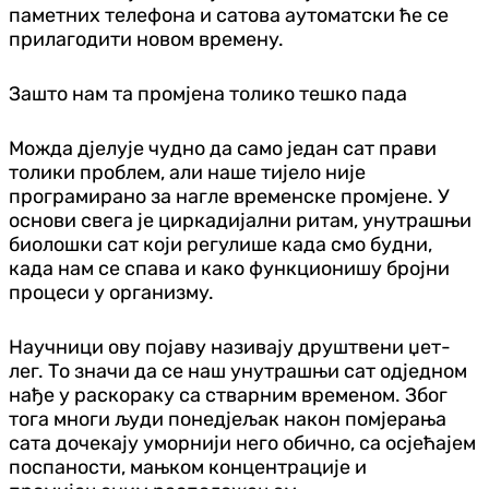
паметних телефона и сатова аутоматски ће се
прилагодити новом времену.
Зашто нам та промјена толико тешко пада
Можда д‌јелује чудно да само један сат прави
толики проблем, али наше тијело није
програмирано за нагле временске промјене. У
основи свега је циркадијални ритам, унутрашњи
биолошки сат који регулише када смо будни,
када нам се спава и како функционишу бројни
процеси у организму.
Научници ову појаву називају друштвени џет-
лег. То значи да се наш унутрашњи сат од‌једном
нађе у раскораку са стварним временом. Због
тога многи људи понед‌јељак након помјерања
сата дочекају уморнији него обично, са осјећајем
поспаности, мањком концентрације и