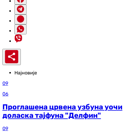
Најновије
09
06
Проглашена црвена узбуна уочи
доласка тајфуна "Делфин"
09