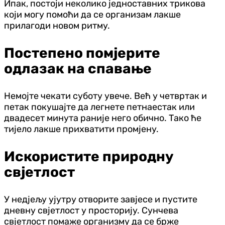
Ипак, постоји неколико једноставних трикова
који могу помоћи да се организам лакше
прилагоди новом ритму.
Постепено помјерите
одлазак на спавање
Немојте чекати суботу увече. Већ у четвртак и
петак покушајте да легнете петнаестак или
двадесет минута раније него обично. Тако ће
тијело лакше прихватити промјену.
Искористите природну
свјетлост
У нед‌јељу ујутру отворите завјесе и пустите
дневну свјетлост у просторију. Сунчева
свјетлост помаже организму да се брже