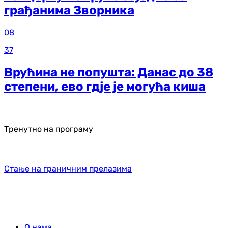
грађанима Зворника
08
37
Врућина не попушта: Данас до 38
степени, ево гдје је могућа киша
Тренутно на програму
Стање на граничним прелазима
О нама