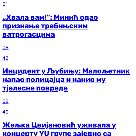
01
„Хвала вам!“: Минић одао
признање требињским
ватрогасцима
08
42
Инцидент у Љубињу: Малољетник
напао полицајца и нанио му
тјелесне повреде
08
40
Жељка Цвијановић уживала у
концерту YU групе заједно са