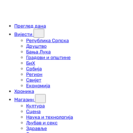
Преглед дана
Вијести
Република Српска
Друштво
Бања Лука
Градови и општине
БиХ
Србија
Регион
Свијет
Економија
Хроника
Магазин
Култура
Сцена
Наука и технологија
Љубав и секс
Здравље