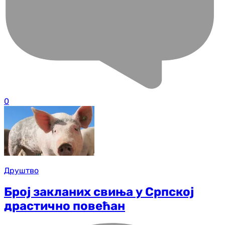
0
Друштво
Број закланих свиња у Српској
драстично повећан