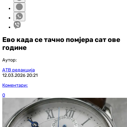
Ево када се тачно помјера сат ове
године
Аутор:
АТВ редакција
12.03.2026
20:21
Коментари:
0