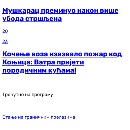
Мушкарац преминуо након више
убода стршљена
20
23
Кочење воза изазвало пожар код
Коњица: Ватра пријети
породичним кућама!
Тренутно на програму
Стање на граничним прелазима