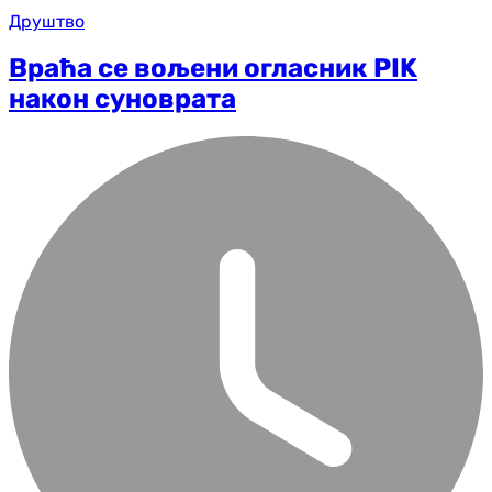
Друштво
Враћа се вољени огласник PIK
након суноврата