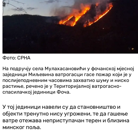
Фото:
СРНА
На подручју села Мулахасановићи у фочанској мјесној
заједници Миљевина ватрогасци гасе пожар који је у
послијеподневним часовима захватио шуму и ниско
растиње, речено је у Територијалној ватрогасно-
спасилачкој јединици Фоча.
У тој јединици навели су да становништво и
објекти тренутно нису угрожени, те да гашење
ватре отежава неприступачан терен и близина
минског поља.