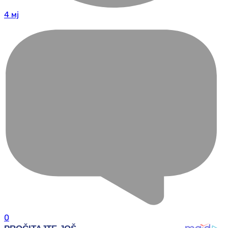
4 мј
0