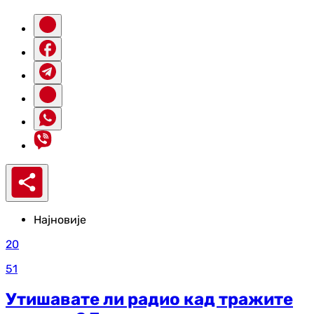
Најновије
20
51
Утишавате ли радио кад тражите