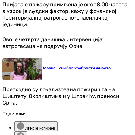
Пријава о пожару примљена је око 18.00 часова,
а узрок је људски фактор, кажу у фочанској
Територијалној ватрогасно-спасилачкој
јединици.
Ово је четврта данашња интервенција
ватрогасаца на подручју Фоче.
Друштво
Јована - симбол храбрости живота
Претходно су локализована пожаришта на
Шиштету, Околиштима и у Штовићу, преноси
Срна.
Подијели:
Линк је копиран!