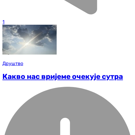
1
Друштво
Какво нас вријеме очекује сутра