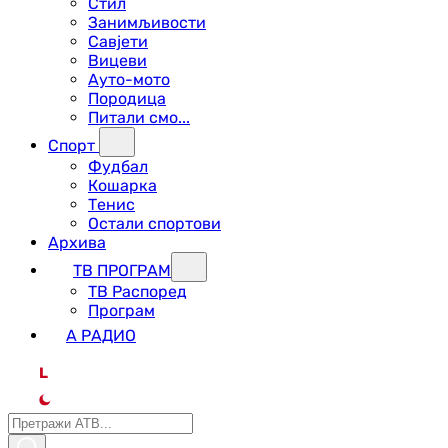
Стил
Занимљивости
Савјети
Вицеви
Ауто-мото
Породица
Питали смо...
Спорт
Фудбал
Кошарка
Тенис
Остали спортови
Архива
ТВ ПРОГРАМ
ТВ Распоред
Програм
А РАДИО
L