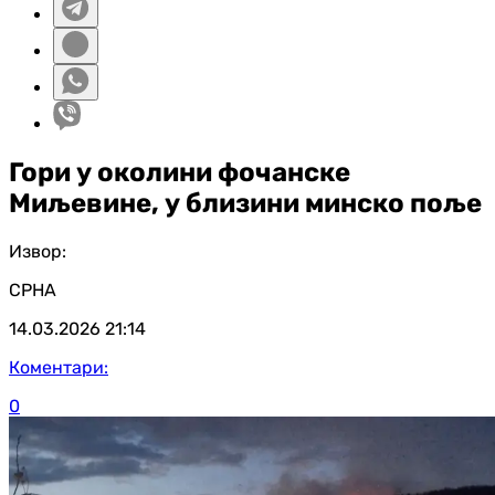
Гори у околини фочанске
Миљевине, у близини минско поље
Извор:
СРНА
14.03.2026
21:14
Коментари:
0