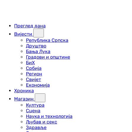
Преглед дана
Вијести
Република Српска
Друштво
Бања Лука
Градови и општине
БиХ
Србија
Регион
Свијет
Економија
Хроника
Магазин
Култура
Сцена
Наука и технологија
Љубав и секс
Здравље