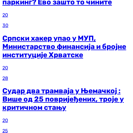
паркинг? Ево зашто то чините
20
30
Српски хакер упао у МУП,
Министарство финансија и бројне
институције Хрватске
20
28
Судар два трамваја у Њемачкој :
Више од 25 повријеђених, троје у
критичном стању
20
25