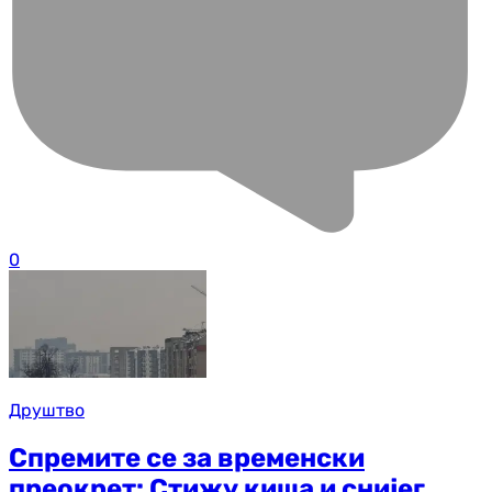
0
Друштво
Спремите се за временски
преокрет: Стижу киша и снијег