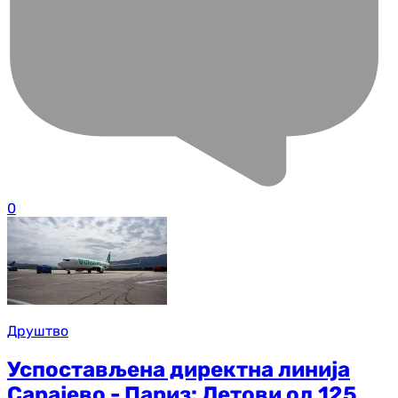
0
Друштво
Успостављена директна линија
Сарајево - Париз: Летови од 125