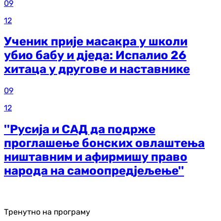
09
12
Ученик прије масакра у школи
убио бабу и дједа: Испалио 26
хитаца у другове и наставнике
09
12
''Русија и САД да подрже
проглашење бонских овлаштења
ништавним и афирмишу право
народа на самоопредјељење''
Тренутно на програму