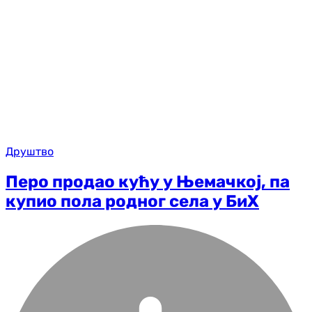
Друштво
Перо продао кућу у Њемачкој, па
купио пола родног села у БиХ