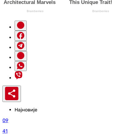
Најновије
09
41