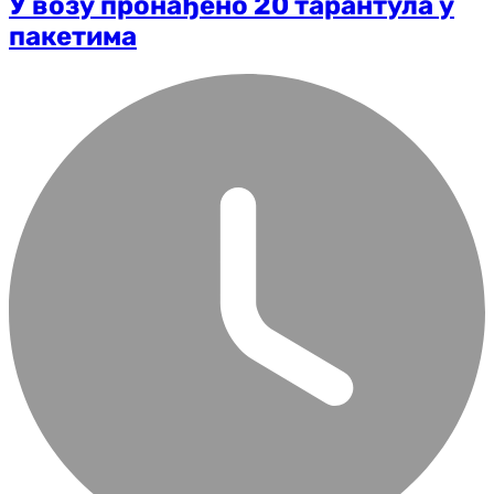
У возу пронађено 20 тарантула у
пакетима