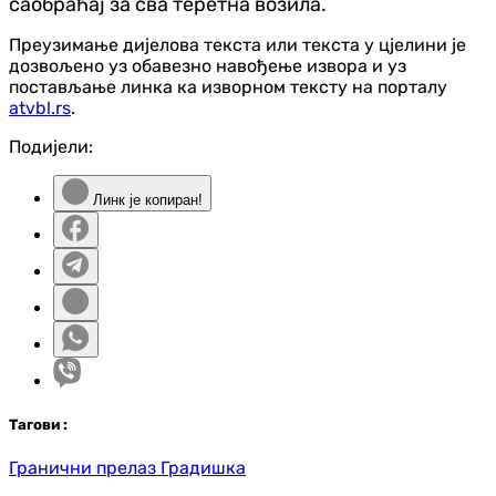
саобраћај за сва теретна возила.
Преузимање дијелова текста или текста у цјелини је
дозвољено уз обавезно навођење извора и уз
постављање линка ка изворном тексту на порталу
atvbl.rs
.
Подијели:
Линк је копиран!
Таг
ови
:
Гранични прелаз Градишка