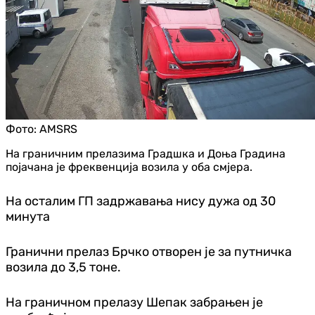
Фото:
AMSRS
На граничним прелазима Градшка и Доња Градина
појачана је фреквенција возила у оба смјера.
На осталим ГП задржавања нису дужа од 30
минута
Гранични прелаз Брчко отворен је за путничка
возила до 3,5 тоне.
На граничном прелазу Шепак забрањен је