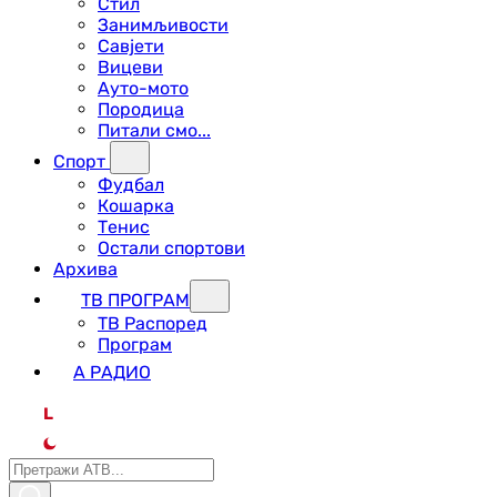
Стил
Занимљивости
Савјети
Вицеви
Ауто-мото
Породица
Питали смо...
Спорт
Фудбал
Кошарка
Тенис
Остали спортови
Архива
ТВ ПРОГРАМ
ТВ Распоред
Програм
А РАДИО
L