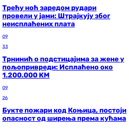
Трећу ноћ заредом рудари
провели у јами: Штрајкују због
неисплаћених плата
09
33
Трнинић о подстицајима за жене у
пољопривреди: Исплаћено око
1.200.000 КМ
09
26
Букте пожари код Коњица, постоји
опасност од ширења према кућама