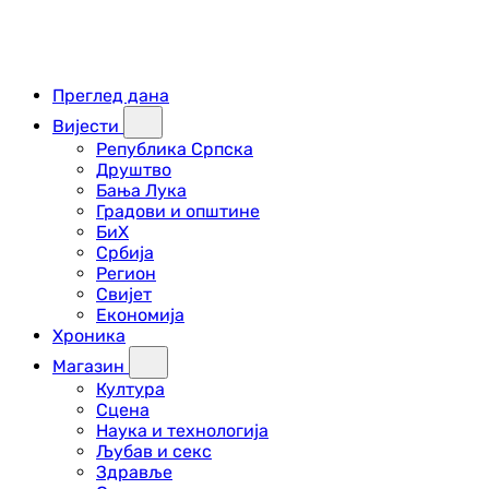
Преглед дана
Вијести
Република Српска
Друштво
Бања Лука
Градови и општине
БиХ
Србија
Регион
Свијет
Економија
Хроника
Магазин
Култура
Сцена
Наука и технологија
Љубав и секс
Здравље