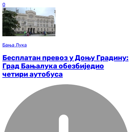
0
Бања Лука
Бесплатан превоз у Доњу Градину:
Град Бањалука обезбиједио
четири аутобуса