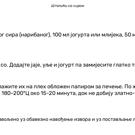
Штапићи са сиром
рдог сира (нарибаног), 100 мл јогурта или млијека, 5
о. Додајте јаје, уље и јогурт па замијесите глатко
слажите их на плех обложен папиром за печење. По
а 180–200°Ц око 15-20 минута, док не добију златно
озвољено уз обавезно навођење извора и уз постављање 