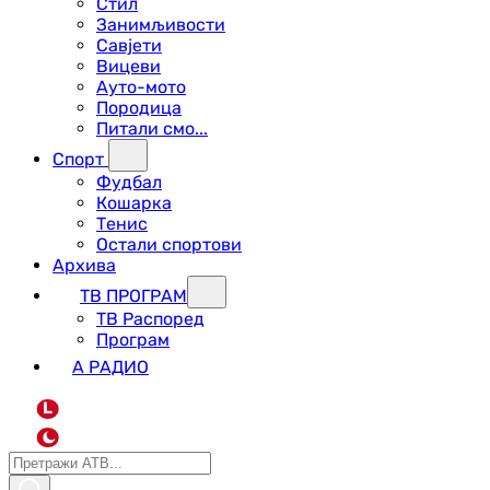
Стил
Занимљивости
Савјети
Вицеви
Ауто-мото
Породица
Питали смо...
Спорт
Фудбал
Кошарка
Тенис
Остали спортови
Архива
ТВ ПРОГРАМ
ТВ Распоред
Програм
А РАДИО
L