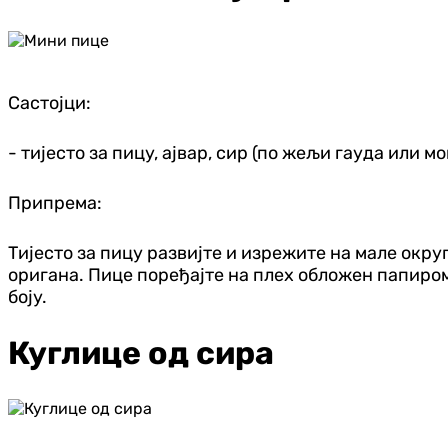
Састојци:
- тијесто за пицу, ајвар, сир (по жељи гауда или 
Припрема:
Тијесто за пицу развијте и изрежите на мале окру
оригана. Пице поређајте на плех обложен папиром 
боју.
Куглице од сира