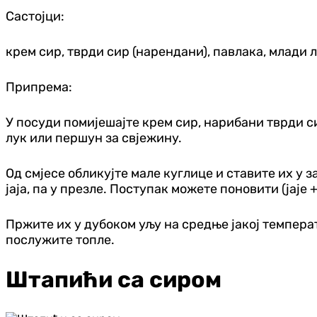
Састојци:
крем сир, тврди сир (нарендани), павлака, млади
Припрема:
У посуди помијешајте крем сир, нарибани тврди си
лук или першун за свјежину.
Од смјесе обликујте мале куглице и ставите их у 
јаја, па у презле. Поступак можете поновити (јаје 
Пржите их у дубоком уљу на средње јакој температ
послужите топле.
Штапићи са сиром