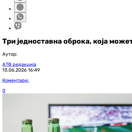
Три једноставна оброка, која може
Аутор:
АТВ редакција
13.06.2026
16:49
Коментари:
0