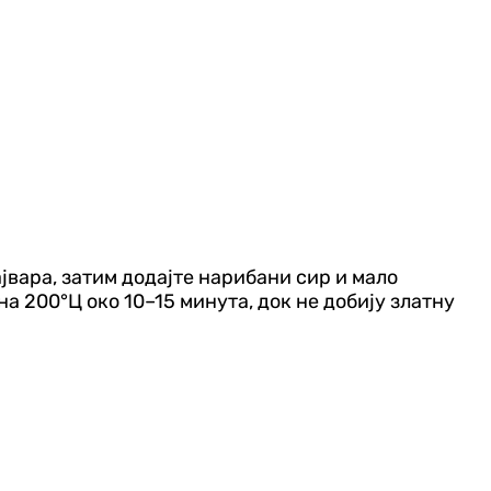
јвара, затим додајте нарибани сир и мало
а 200°Ц око 10–15 минута, док не добију златну