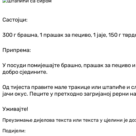
Састојци:
300 г брашна, 1 прашак за пециво, 1 јаје, 150 г тв
Припрема:
У посуди помијешајте брашно, прашак за пециво и с
добро сједините.
Од тијеста правите мале тракице или штапиће и 
јачи окус. Пеците у претходно загријаној рерни н
Уживајте!
Преузимање дијелова текста или текста у цјелини је д
Подијели: