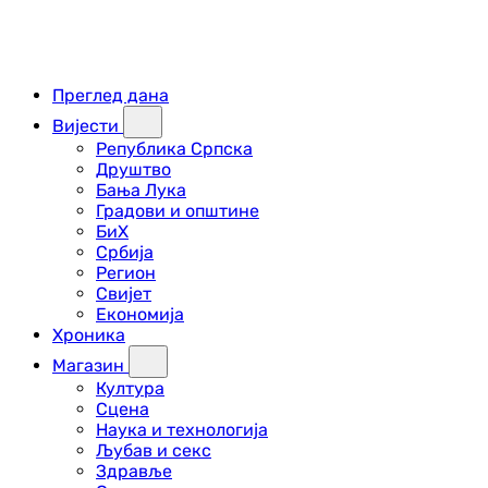
Преглед дана
Вијести
Република Српска
Друштво
Бања Лука
Градови и општине
БиХ
Србија
Регион
Свијет
Економија
Хроника
Магазин
Култура
Сцена
Наука и технологија
Љубав и секс
Здравље