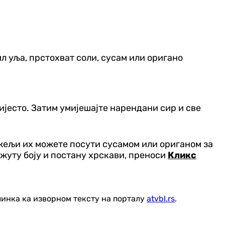
0 мл уља, прстохват соли, сусам или оригано
 тијесто. Затим умијешајте нарендани сир и све
 жељи их можете посути сусамом или ориганом за
-жуту боју и постану хрскави, преноси
Кликс
линка ка изворном тексту на порталу
atvbl.rs
.