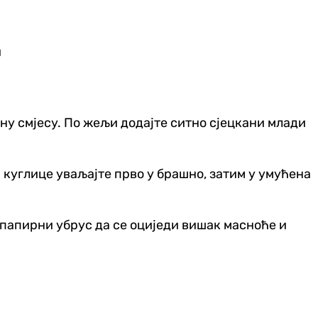
и
тну смјесу. По жељи додајте ситно сјецкани млади
а куглице уваљајте прво у брашно, затим у умућена
а папирни убрус да се оциједи вишак масноће и