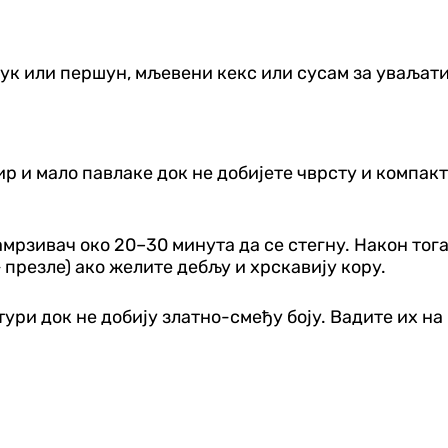
 лук или першун, мљевени кекс или сусам за уваљат
р и мало павлаке док не добијете чврсту и компак
замрзивач око 20–30 минута да се стегну. Након тог
+ презле) ако желите дебљу и хрскавију кору.
ури док не добију златно-смеђу боју. Вадите их н