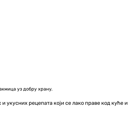
акмица уз добру храну.
и укусних рецепата који се лако праве код куће и