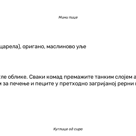
Мини пице
моцарела), оригано, маслиново уље
гле облике. Сваки комад премажите танким слојем а
за печење и пеците у претходно загријаној рерни н
Куглице од сира