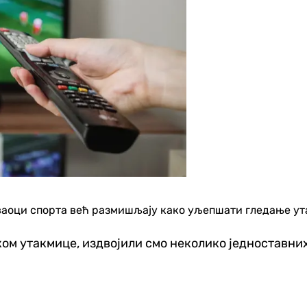
аваоци спорта већ размишљају како уљепшати гледање ут
ом утакмице, издвојили смо неколико једноставних 