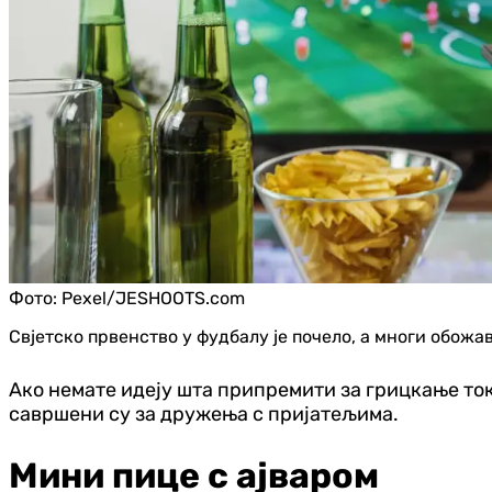
Фото:
Pexel/JESHOOTS.com
Свјетско првенство у фудбалу је почело, а многи обож
Ако немате идеју шта припремити за грицкање ток
савршени су за дружења с пријатељима.
Мини пице с ајваром