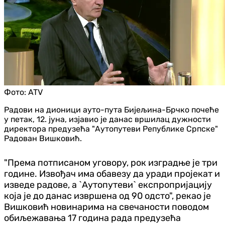
Фото:
ATV
Радови на дионици ауто-пута Бијељина-Брчко почеће
у петак, 12. јуна, изјавио је данас вршилац дужности
директора предузећа "Аутопутеви Републике Српске"
Радован Вишковић.
"Према потписаном уговору, рок изградње је три
године. Извођач има обавезу да уради пројекат и
изведе радове, а `Аутопутеви` експропријацију
која је до данас извршена од 90 одсто", рекао је
Вишковић новинарима на свечаности поводом
обиљежавања 17 година рада предузећа