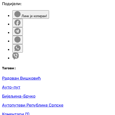
Подијели:
Линк је копиран!
Таг
ови
:
Радован Вишковић
Ауто-пут
Бијељина-Брчко
Аутопутеви Републике Српске
Коментари
(1)