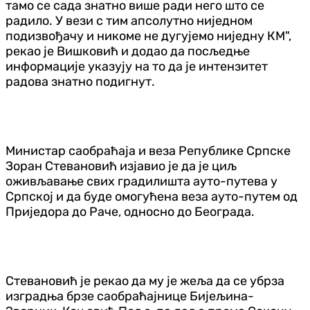
тамо се сада знатно више ради него што се
радило. У вези с тим апсолутно ниједном
подизвођачу и никоме не дугујемо ниједну КМ",
рекао је Вишковић и додао да посљедње
информације указују на то да је интензитет
радова знатно подигнут.
Министар саобраћаја и веза Републике Српске
Зоран Стевановић изјавио је да је циљ
оживљавање свих градилишта ауто-путева у
Српској и да буде омогућена веза ауто-путем од
Приједора до Раче, односно до Београда.
Стевановић је рекао да му је жеља да се убрза
изградња брзе саобраћајнице Бијељина-