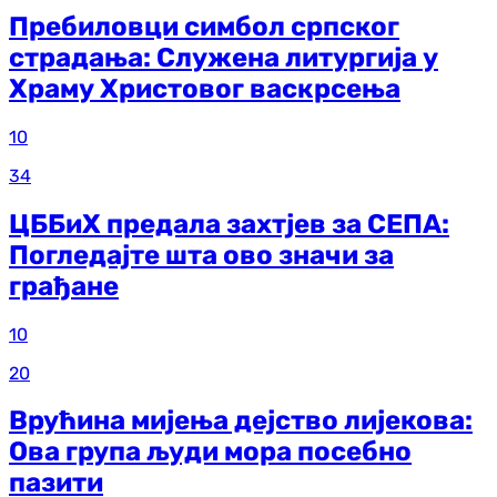
Пребиловци симбол српског
страдања: Служена литургија у
Храму Христовог васкрсења
10
34
ЦББиХ предала захтјев за СЕПА:
Погледајте шта ово значи за
грађане
10
20
Врућина мијења дејство лијекова:
Ова група људи мора посебно
пазити