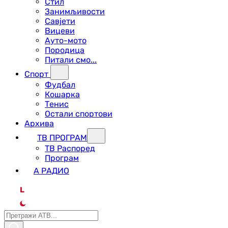
Стил
Занимљивости
Савјети
Вицеви
Ауто-мото
Породица
Питали смо...
Спорт
Фудбал
Кошарка
Тенис
Остали спортови
Архива
ТВ ПРОГРАМ
ТВ Распоред
Програм
А РАДИО
L