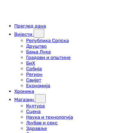
Преглед дана
Вијести
Република Српска
Друштво
Бања Лука
Градови и општине
БиХ
Србија
Регион
Свијет
Економија
Хроника
Магазин
Култура
Сцена
Наука и технологија
Љубав и секс
Здравље