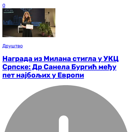
0
Друштво
Награда из Милана стигла у УКЦ
Српске: Др Санела Бургић међу
пет најбољих у Европи