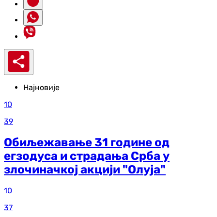
Најновије
10
39
Обиљежавање 31 године од
егзодуса и страдања Срба у
злочиначкој акцији "Олуја"
10
37