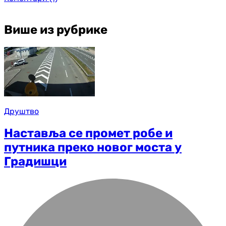
Више из рубрике
Друштво
Наставља се промет робе и
путника преко новог моста у
Градишци