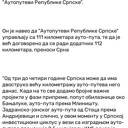
"Аутопутеви Републике Српске".
Он је навео да "Аутопутеви Републике Српске"
управљају са 111 километара ауто-пута, те да је
већ договорено да се ради додатних 112
километара, преноси Срна
"Од три до четири године Српска може да има
двоструко већу километражу ауто-путева него
данас. Када на то све додамо бројне важне
пројекте у фази припреме, попут обилазнице око
Бањалуке, ауто-пута према Млиништу,
Јадранско-јонског ауто-пута од Стоца према
Андријевици и слично, у овом моменту у Српској
инвестициони циклус у вези са изградњом ауто-