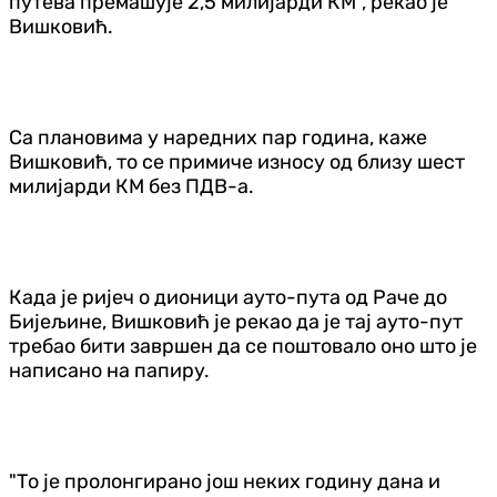
путева премашује 2,5 милијарди КМ", рекао је
Вишковић.
Са плановима у наредних пар година, каже
Вишковић, то се примиче износу од близу шест
милијарди КМ без ПДВ-а.
Када је ријеч о дионици ауто-пута од Раче до
Бијељине, Вишковић је рекао да је тај ауто-пут
требао бити завршен да се поштовало оно што је
написано на папиру.
"То је пролонгирано још неких годину дана и