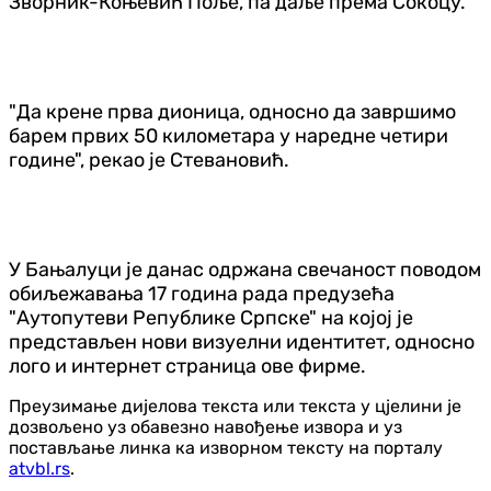
Зворник-Коњевић Поље, па даље према Сокоцу.
"Да крене прва дионица, односно да завршимо
барем првих 50 километара у наредне четири
године", рекао је Стевановић.
У Бањалуци је данас одржана свечаност поводом
обиљежавања 17 година рада предузећа
"Аутопутеви Републике Српске" на којој је
представљен нови визуелни идентитет, односно
лого и интернет страница ове фирме.
Преузимање дијелова текста или текста у цјелини је
дозвољено уз обавезно навођење извора и уз
постављање линка ка изворном тексту на порталу
atvbl.rs
.