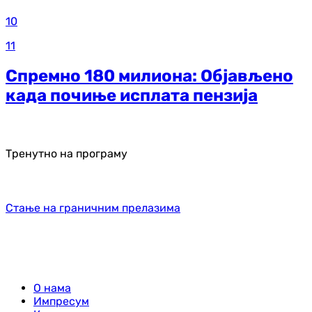
10
11
Спремно 180 милиона: Објављено
када почиње исплата пензија
Тренутно на програму
Стање на граничним прелазима
О нама
Импресум