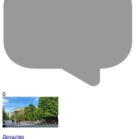
0
Друштво