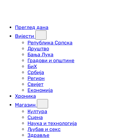
Преглед дана
Вијести
Република Српска
Друштво
Бања Лука
Градови и општине
БиХ
Србија
Регион
Свијет
Економија
Хроника
Магазин
Култура
Сцена
Наука и технологија
Љубав и секс
Здравље