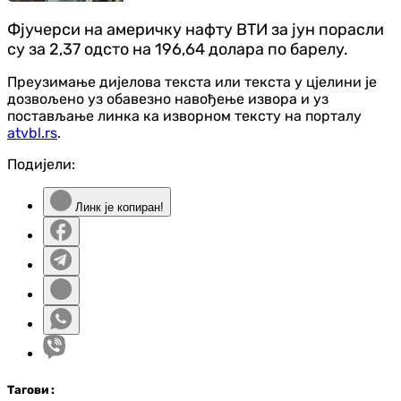
Фјучерси на америчку нафту ВТИ за јун порасли
су за 2,37 одсто на 196,64 долара по барелу.
Преузимање дијелова текста или текста у цјелини је
дозвољено уз обавезно навођење извора и уз
постављање линка ка изворном тексту на порталу
atvbl.rs
.
Подијели:
Линк је копиран!
Таг
ови
: