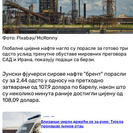
Фото:
Pixabay/McRonny
Глобалне цијене нафте нагло су порасле за готово три
одсто усљед тренутне обуставе мировних преговора
САД и Ирана, показују подаци са берзи.
Јунски фјучерси сирове нафте "брент" порасли
су за 2,44 одсто у односу на претходно
затварање од 107,9 долара по барелу, након што
су неколико минута раније достигли цијену од
108,09 долара.
Свијет
Близанци умрли држећи се за руке: Тијела
пронашао њихов отац