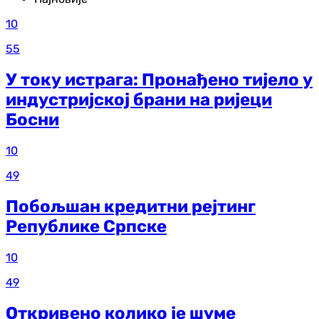
10
55
У току истрага: Пронађено тијело у
индустријској брани на ријеци
Босни
10
49
Побољшан кредитни рејтинг
Републике Српске
10
49
Откривено колико је шуме