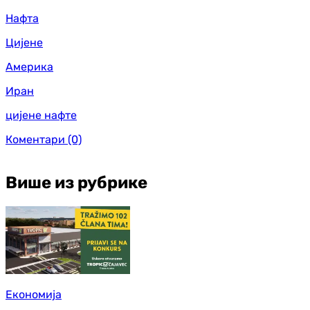
Нафта
Цијене
Америка
Иран
цијене нафте
Коментари
(0)
Више из рубрике
Економија