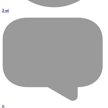
3 мј
0