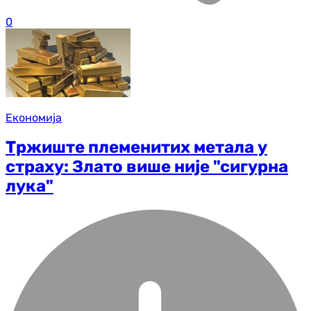
0
Економија
Тржиште племенитих метала у
страху: Злато више није "сигурна
лука"