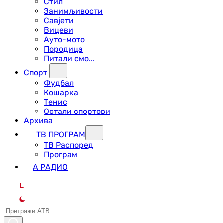
Стил
Занимљивости
Савјети
Вицеви
Ауто-мото
Породица
Питали смо...
Спорт
Фудбал
Кошарка
Тенис
Остали спортови
Архива
ТВ ПРОГРАМ
ТВ Распоред
Програм
А РАДИО
L