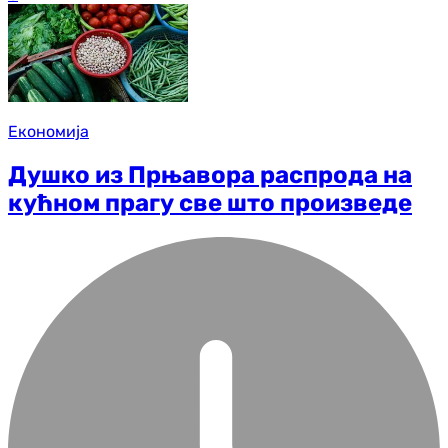
Економија
Душко из Прњавора распрода на
кућном прагу све што произведе