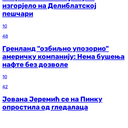
изгорјело на Делиблатској
пешчари
10
48
Гренланд "озбиљно упозорио"
америчку компанију: Нема бушења
нафте без дозволе
10
42
Јована Јеремић се на Пинку
опростила од гледалаца