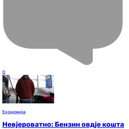
0
Економија
Невјероватно: Бензин овдје кошта