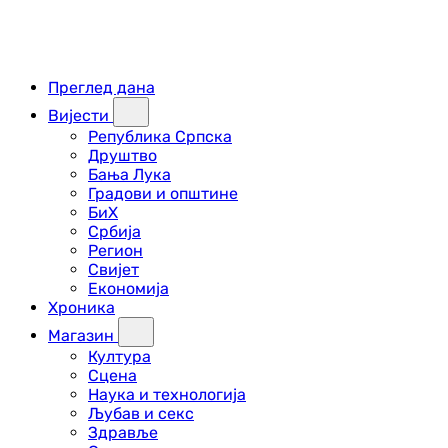
Преглед дана
Вијести
Република Српска
Друштво
Бања Лука
Градови и општине
БиХ
Србија
Регион
Свијет
Економија
Хроника
Магазин
Култура
Сцена
Наука и технологија
Љубав и секс
Здравље