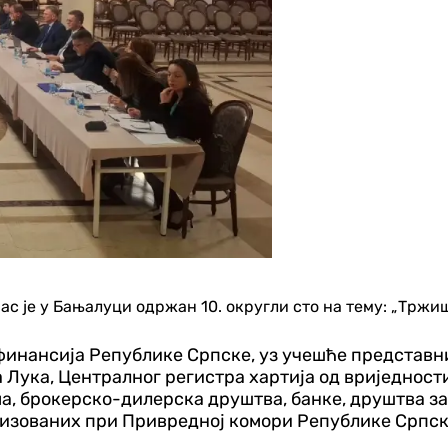
нас је у Бањалуци одржан 10. округли сто на тему: „Тржи
финансија Републике Српске, уз учешће представн
а Лука, Централног регистра хартија од вриједнос
 брокерско-дилерска друштва, банке, друштва за 
низованих при Привредној комори Републике Српск