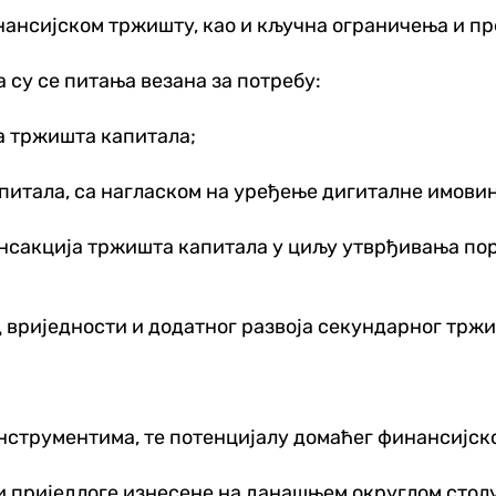
ансијском тржишту, као и кључна ограничења и пр
 су се питања везана за потребу:
ја тржишта капитала;
питала, са нагласком на уређење дигиталне имовин
нсакција тржишта капитала у циљу утврђивања поре
 вриједности и додатног развоја секундарног трж
нструментима, те потенцијалу домаћег финансијск
и приједлоге изнесене на данашњем округлом столу