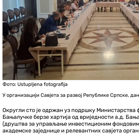
Фото:
Ustupljena fotografija
У организацији Савјета за развој Републике Српске, да
Округли сто је одржан уз подршку Министарства 
Бањалучке берзе хартија од вриједности а.д. Бањ
(друштва за управљање инвестиционим фондовима,
академске заједнице и релевантних савјета орга