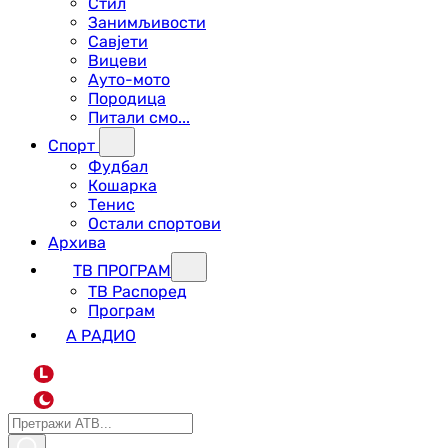
Стил
Занимљивости
Савјети
Вицеви
Ауто-мото
Породица
Питали смо...
Спорт
Фудбал
Кошарка
Тенис
Остали спортови
Архива
ТВ ПРОГРАМ
ТВ Распоред
Програм
А РАДИО
L