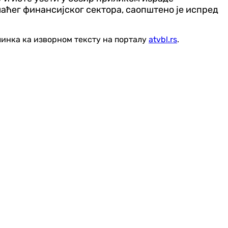
аћег финансијског сектора, саопштено је испред
линка ка изворном тексту на порталу
atvbl.rs
.