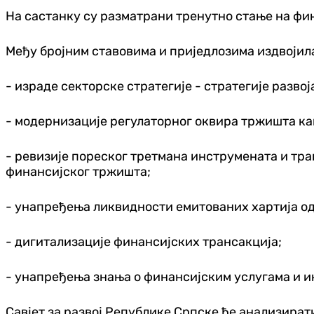
На састанку су разматрани тренутно стање на фин
Међу бројним ставовима и приједлозима издвојила
- израде секторске стратегије - стратегије разво
- модернизације регулаторног оквира тржишта ка
- ревизије пореског третмана инструмената и тра
финансијског тржишта;
- унапређења ликвидности емитованих хартија од
- дигитализације финансијских трансакција;
- унапређења знања о финансијским услугама и и
Савјет за развој Републике Српске ће анализират