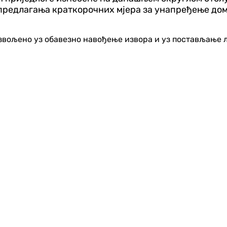
предлагања краткорочних мјера за унапређење дом
озвољено уз обавезно навођење извора и уз постављање 