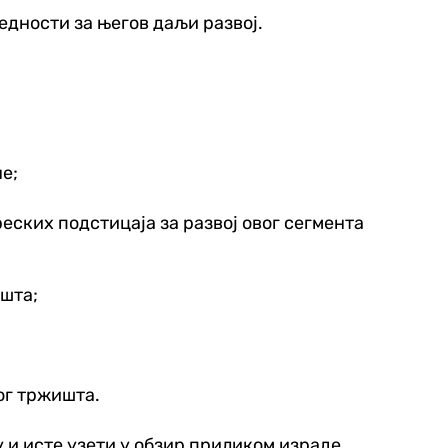
едности за његов даљи развој.
е;
ских подстицаја за развој овог сегмента
ишта;
ог тржишта.
 и исте узети у обзир приликом израде