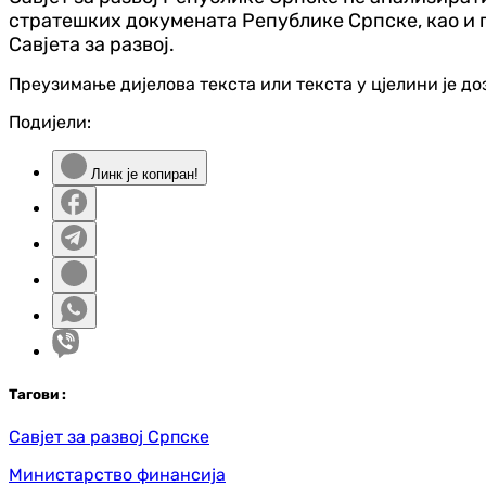
стратешких докумената Републике Српске, као и 
Савјета за развој.
Преузимање дијелова текста или текста у цјелини је д
Подијели:
Линк је копиран!
Таг
ови
:
Савјет за развој Српске
Министарство финансија