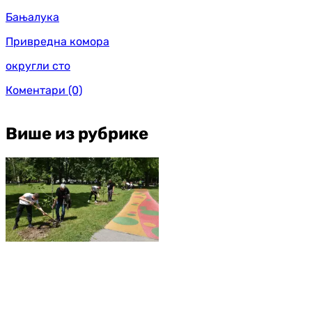
Бањалука
Привредна комора
округли сто
Коментари
(0)
Више из рубрике