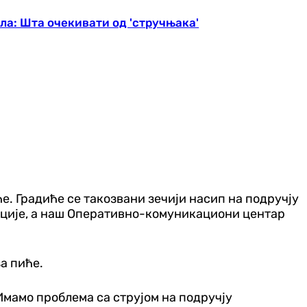
ла: Шта очекивати од 'стручњака'
. Градиће се такозвани зечији насип на подручју
рмације, а наш Оперативно-комуникациони центар
а пиће.
 Имамо проблема са струјом на подручју