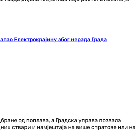
апао Електрокрајину због нерада Града
бране од поплава, а Градска управа позвала
них ствари и намјештаја на више спратове или на