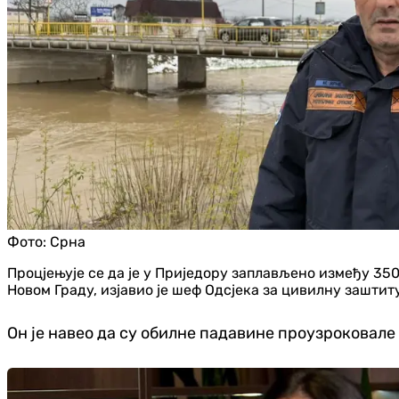
Фото:
Срна
Процјењује се да је у Приједору заплављено између 35
Новом Граду, изјавио је шеф Одсјека за цивилну зашти
Он је навео да су обилне падавине проузроковале 