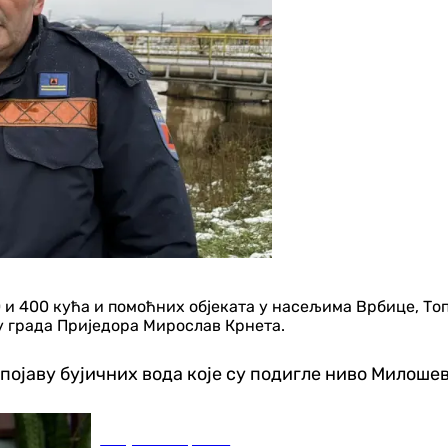
0 и 400 кућа и помоћних објеката у насељима Врбице, То
ту града Приједора Мирослав Крнета.
појаву бујичних вода које су подигле ниво Милошев
Република Српска