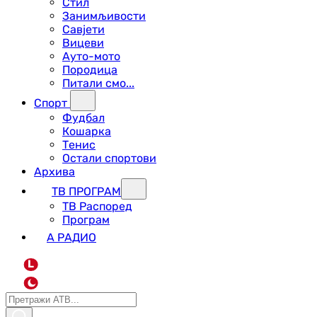
Стил
Занимљивости
Савјети
Вицеви
Ауто-мото
Породица
Питали смо...
Спорт
Фудбал
Кошарка
Тенис
Остали спортови
Архива
ТВ ПРОГРАМ
ТВ Распоред
Програм
А РАДИО
L