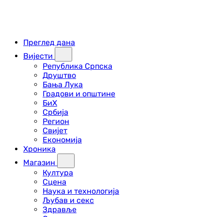
Преглед дана
Вијести
Република Српска
Друштво
Бања Лука
Градови и општине
БиХ
Србија
Регион
Свијет
Економија
Хроника
Магазин
Култура
Сцена
Наука и технологија
Љубав и секс
Здравље