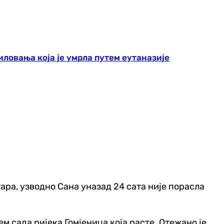
иловања која је умрла путем еутаназије
ара, узводно Сана уназад 24 сата није порасла
ем сада ријека Гомјеница која расте. Отежано је