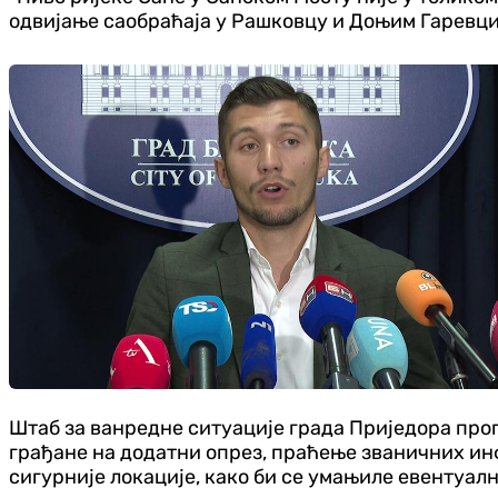
одвијање саобраћаја у Рашковцу и Доњим Гаревцим
Штаб за ванредне ситуације града Приједора прог
грађане на додатни опрез, праћење званичних ин
сигурније локације, како би се умањиле евентуал