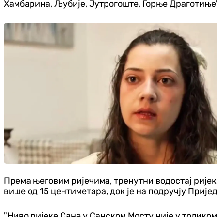
Хамбарина, Љубије, Јутрогоште, Горње Драготиње",
Према његовим ријечима, тренутни водостај ријек
више од 15 центиметара, док је на подручју Прије
"Ниво ријеке Сане у Санском Мосту није у толиком 