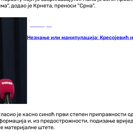
а", додао је Крнета, преноси "Срна".
Бања Лука
Незнање или манипулација: Кресојевић н
ласио је касно синоћ први степен приправности од
формација и, из предострожности, подизање вријед
не материјалне штете.