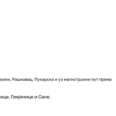
полик, Рашковац, Пухарска и уз магистрални пут према
ице, Гомјенице и Сане.