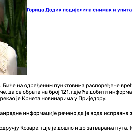
Горица Додик подијелила снимак и упита
. Биће на одређеним пунктовима распоређене вреће
еме, да се обрате на број 121, гдје ће добити инфо
рекао је Крнета новинарима у Приједору.
 ванредне информације речено да је вода исправна з
одручју Козаре, гдје је дошло и до затварања пута.