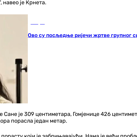
 навео је Крнета.
Свијет
Ово су посљедње ријечи жртве групног с
е Сане је 309 центиметара, Гомјенице 426 центимет
дора порасла један метар.
порасту који је забрињавајући. Нама је већи пробл