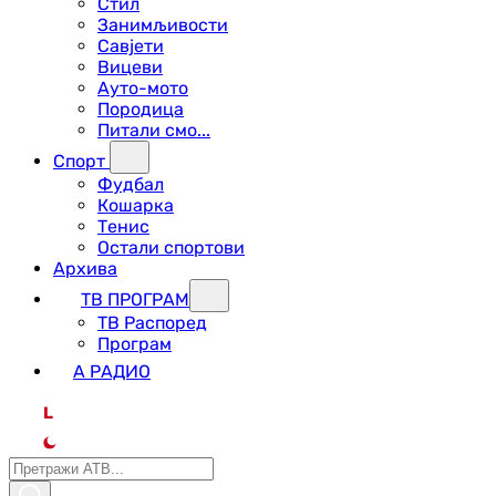
Стил
Занимљивости
Савјети
Вицеви
Ауто-мото
Породица
Питали смо...
Спорт
Фудбал
Кошарка
Тенис
Остали спортови
Архива
ТВ ПРОГРАМ
ТВ Распоред
Програм
А РАДИО
L