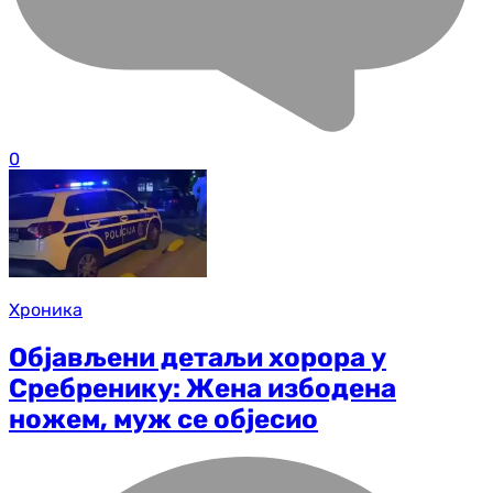
0
Хроника
Објављени детаљи хорора у
Сребренику: Жена избодена
ножем, муж се објесио