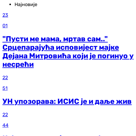
Најновије
23
01
"Пусти ме мама, мртав сам.."
Срцепарајућа исповијест мајке
Дејана Митровића који је погинуо у
несрећи
22
51
УН упозорава: ИСИС је и даље жив
22
44