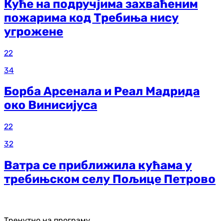
Куће на подручјима захваћеним
пожарима код Требиња нису
угрожене
22
34
Борба Арсенала и Реал Мадрида
око Винисијуса
22
32
Ватра се приближила кућама у
требињском селу Пољице Петрово
Тренутно на програму