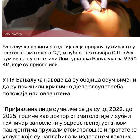
Бањалучка полиција поднијела је пријаву тужилаштву
против стоматолога С.Д. и зубног техничара О.Ш. због
сумње да су оштетили Дом здравља Бањалука за 9.750
КМ, које су присвојили.
У ПУ Бањалука наводе да су обојица осумњичени
да су починили кривично дјело злоупотреба
положаја или овлаштења.
”Пријављена лица сумњиче се да су од 2022. до
2025. године као доктор стоматологије и зубни
техничар запослени у здравственој установи
пацијентима пружали стоматолошке и протетске
услуге које су наплаћивали издавањем лажних