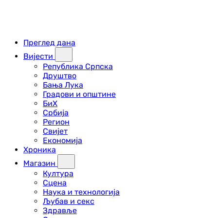
Преглед дана
Вијести
Република Српска
Друштво
Бања Лука
Градови и општине
БиХ
Србија
Регион
Свијет
Економија
Хроника
Магазин
Култура
Сцена
Наука и технологија
Љубав и секс
Здравље