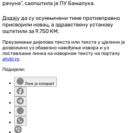
рачуна”, саопштила је ПУ Бањалука.
Додају да су осумњичени тиме противправно
присвојили новац, а здравствену установу
оштетили за 9.750 КМ.
Преузимање дијелова текста или текста у цјелини је
дозвољено уз обавезно навођење извора и уз
постављање линка ка изворном тексту на порталу
atvbl.rs
.
Подијели:
Линк је копиран!