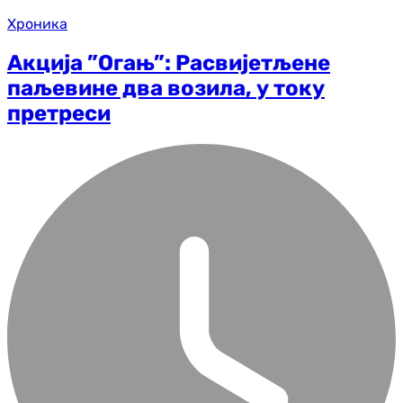
Хроника
Акција ”Огањ”: Расвијетљене
паљевине два возила, у току
претреси