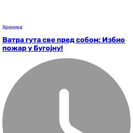
Хроника
Ватра гута све пред собом: Избио
пожар у Бугојну!