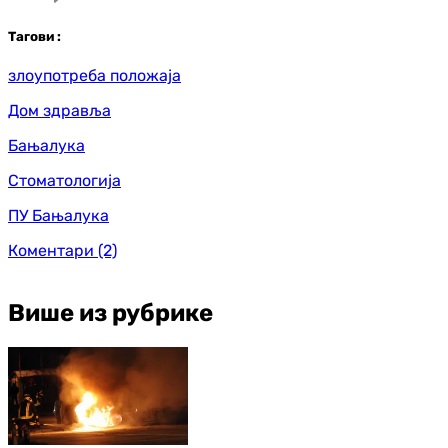
Таг
ови
:
злоупотреба положаја
Дом здравља
Бањалука
Стоматологија
ПУ Бањалука
Коментари
(2)
Више из рубрике