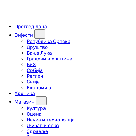
Преглед дана
Вијести
Република Српска
Друштво
Бања Лука
Градови и општине
БиХ
Србија
Регион
Свијет
Економија
Хроника
Магазин
Култура
Сцена
Наука и технологија
Љубав и секс
Здравље