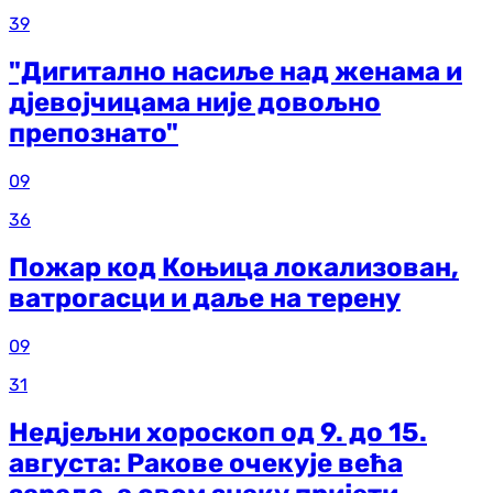
39
"Дигитално насиље над женама и
дјевојчицама није довољно
препознато"
09
36
Пожар код Коњица локализован,
ватрогасци и даље на терену
09
31
Недјељни хороскоп од 9. до 15.
августа: Ракове очекује већа