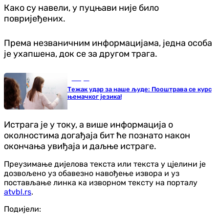
Како су навели, у пуцњави није било
повријеђених.
Према незваничним информацијама, једна особа
је ухапшена, док се за другом трага.
Свијет
Тежак удар за наше људе: Пооштрава се курс
њемачког језика!
Истрага је у току, а више информација о
околностима догађаја бит ће познато након
окончања увиђаја и даљње истраге.
Преузимање дијелова текста или текста у цјелини је
дозвољено уз обавезно навођење извора и уз
постављање линка ка изворном тексту на порталу
atvbl.rs
.
Подијели: