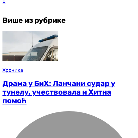
0
Више из рубрике
Хроника
Драма у БиХ: Ланчани судар у
тунелу, учествовала и Хитна
помоћ