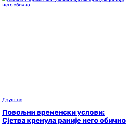
Друштво
Повољни временски услови:
Сјетва кренула раније него обично