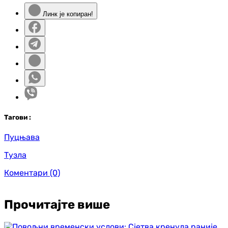
Линк је копиран!
Таг
ови
:
Пуцњава
Тузла
Коментари
(0)
Прочитајте више