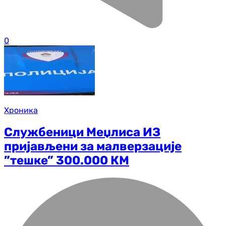
0
Хроника
Службеници Меџлиса ИЗ
пријављени за малверзације
”тешке” 300.000 КМ