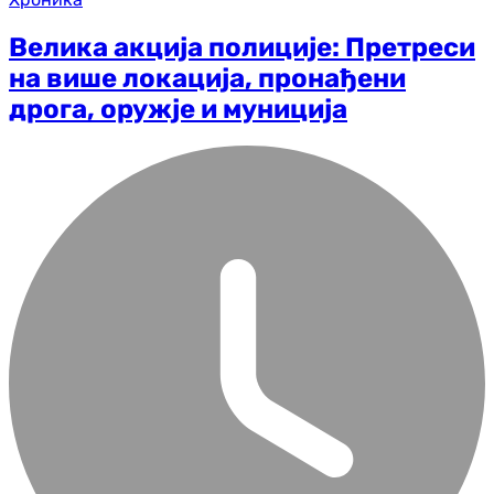
Велика акција полиције: Претреси
на више локација, пронађени
дрога, оружје и муниција