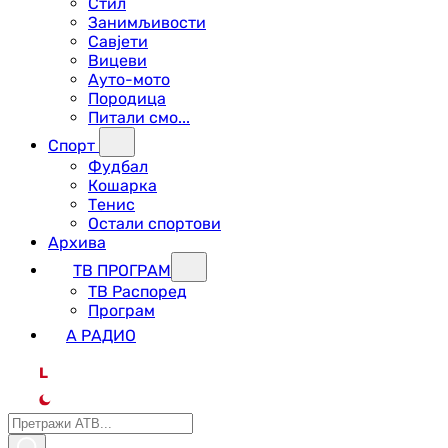
Стил
Занимљивости
Савјети
Вицеви
Ауто-мото
Породица
Питали смо...
Спорт
Фудбал
Кошарка
Тенис
Остали спортови
Архива
ТВ ПРОГРАМ
ТВ Распоред
Програм
А РАДИО
L