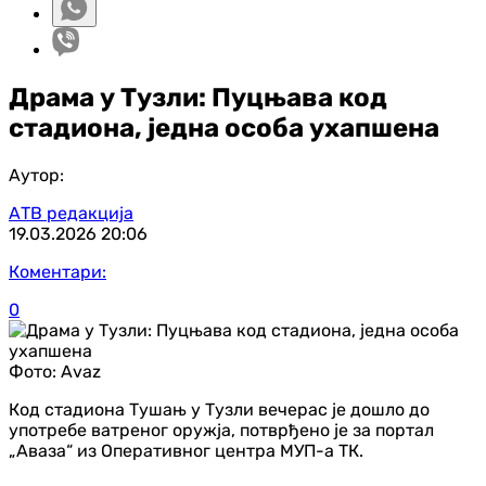
Драма у Тузли: Пуцњава код
стадиона, једна особа ухапшена
Аутор:
АТВ редакција
19.03.2026
20:06
Коментари:
0
Фото:
Avaz
Код стадиона Тушањ у Тузли вечерас је дошло до
употребе ватреног оружја, потврђено је за портал
„Аваза“ из Оперативног центра МУП-а ТК.