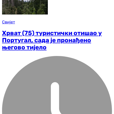
Свијет
Хрват (75) туристички отишао у
Португал, сада је пронађено
његово тијело