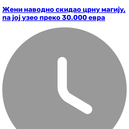
Жени наводно скидао црну магију,
па јој узео преко 30.000 евра