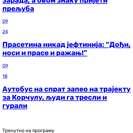
зарада, а овом знаку пријети
прељуба
09
24
Прасетина никад јефтинија: “Дођи,
носи и прасе и ражањ!”
09
18
Аутобус на спрат запео на трајекту
за Корчулу, људи га тресли и
гурали
Тренутно на програму