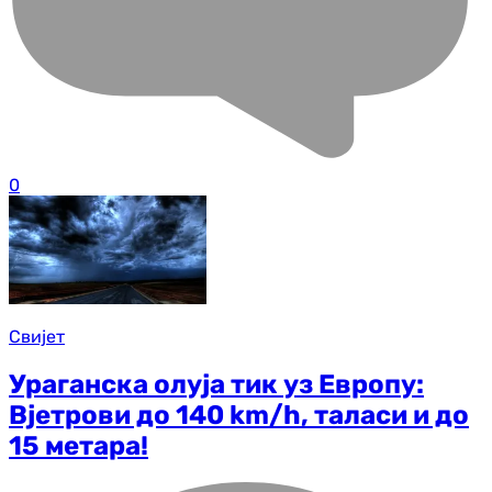
0
Свијет
Ураганска олуја тик уз Европу:
Вјетрови до 140 km/h, таласи и до
15 метара!