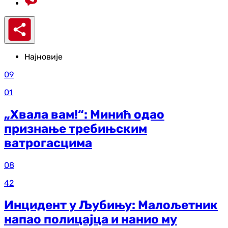
Најновије
09
01
„Хвала вам!“: Минић одао
признање требињским
ватрогасцима
08
42
Инцидент у Љубињу: Малољетник
напао полицајца и нанио му