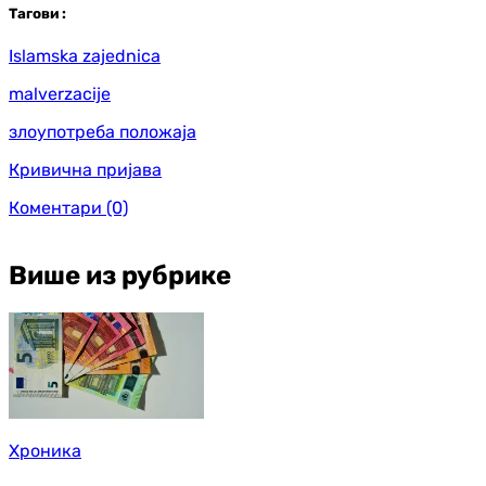
Таг
ови
:
Islamska zajednica
malverzacije
злоупотреба положаја
Кривична пријава
Коментари
(0)
Више из рубрике
Хроника