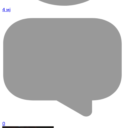
4 мј
0