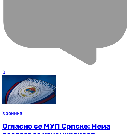
0
Хроника
Огласио се МУП Српске: Нема