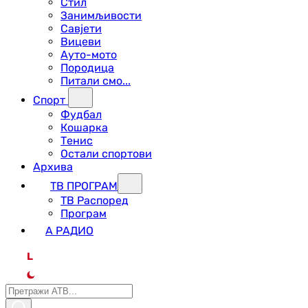
Стил
Занимљивости
Савјети
Вицеви
Ауто-мото
Породица
Питали смо...
Спорт
Фудбал
Кошарка
Тенис
Остали спортови
Архива
ТВ ПРОГРАМ
ТВ Распоред
Програм
А РАДИО
L