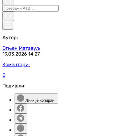
Аутор:
Огњен Матавуљ
19.03.2026
14:27
Коментари:
0
Подијели:
Линк је копиран!