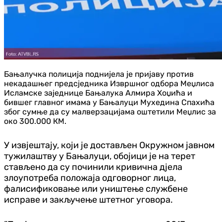
Бањалучка полиција поднијела је пријаву против
некадашњег предсједника Извршног одбора Меџлиса
Исламске заједнице Бањалука Алмира Хоџића и
бившег главног имама у Бањалуци Мухедина Спахића
због сумње да су малверзацијама оштетили Меџлис за
око 300.000 КМ.
У извјештају, који је достављен Окружном јавном
тужилаштву у Бањалуци, обојици је на терет
стављено да су починили кривична дјела
злоупотреба положаја одговорног лица,
фалисификовање или уништење службене
исправе и закључење штетног уговора.