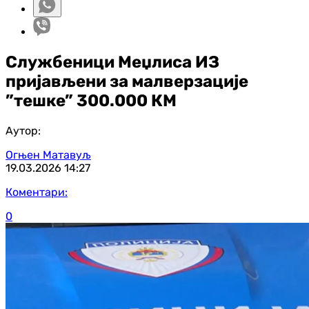
Службеници Меџлиса ИЗ
пријављени за малверзације
”тешке” 300.000 КМ
Аутор:
Огњен Матавуљ
19.03.2026
14:27
Коментари:
0