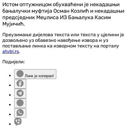
Истом оптужницом обухваћени је некадашњи
бањалучки муфтија Осман Козлић и некадашњи
предсједник Меџлиса ИЗ Бањалука Касим
Мујичић.
Преузимање дијелова текста или текста у цјелини је
дозвољено уз обавезно навођење извора и уз
постављање линка ка изворном тексту на порталу
atvbl.rs
.
Подијели:
Линк је копиран!