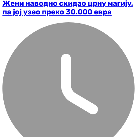
Жени наводно скидао црну магију,
па јој узео преко 30.000 евра