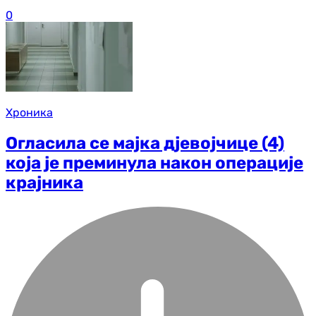
0
Хроника
Огласила се мајка дјевојчице (4)
која је преминула након операције
крајника