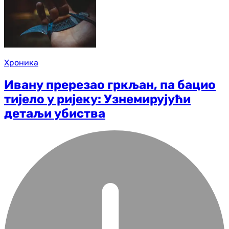
Хроника
Ивану пререзао гркљан, па бацио
тијело у ријеку: Узнемирујући
детаљи убиства