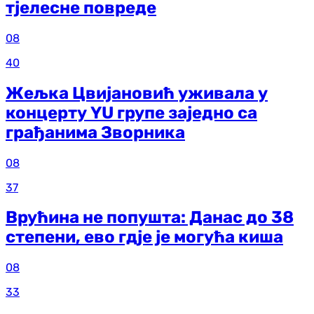
тјелесне повреде
08
40
Жељка Цвијановић уживала у
концерту YU групе заједно са
грађанима Зворника
08
37
Врућина не попушта: Данас до 38
степени, ево гдје је могућа киша
08
33