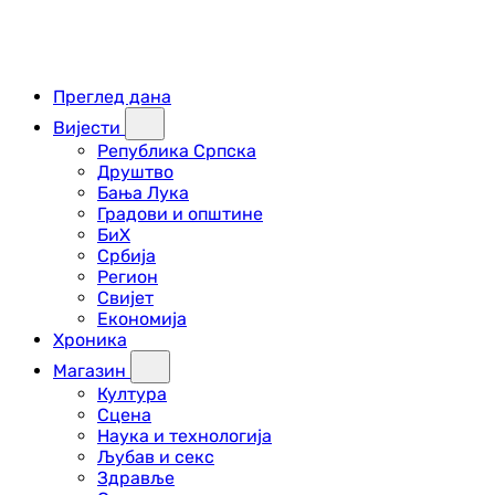
Преглед дана
Вијести
Република Српска
Друштво
Бања Лука
Градови и општине
БиХ
Србија
Регион
Свијет
Економија
Хроника
Магазин
Култура
Сцена
Наука и технологија
Љубав и секс
Здравље