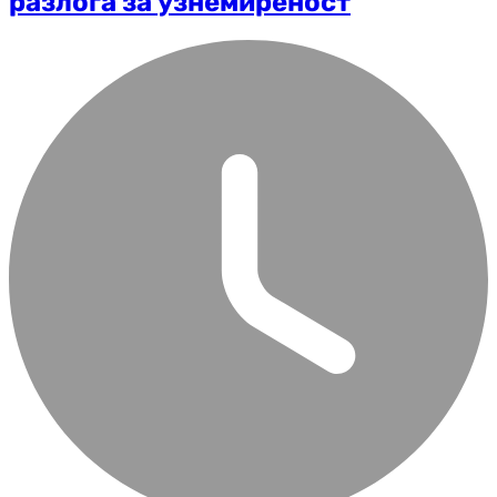
разлога за узнемиреност