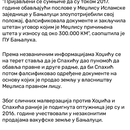
”Пријављени се сумњиче да су током 2017.
године обављајући послове у Меџлису Исламске
заједнице у Бањалуци злоупотријебили свој
положај, фалсификовала документе и закључила
штетан уговор којим је Меџлису причињена
штета у износу од око 300.000 КМ”, саопштила је
ПУ Бањалука.
Према незваничним информацијама Хоџићу се
на терет ставља да је Спахићу дао пуномоћ да
обавља правне и друге радње, да би Спахић
потом фалсификовао одређене документе на
основу којих је продао земљу у власништву
Меџлиса правном лицу.
Због сличних малверзација против Хоџића и
Спахића раније је подигнута оптужница јер су и
2016. године учествовали у незаконитим
продајама вакуфске земље у Бањалуци.