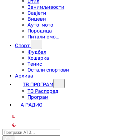
Стил
Занимљивости
Савјети
Вицеви
Ауто-мото
Породица
Питали смо...
Спорт
Фудбал
Кошарка
Тенис
Остали спортови
Архива
ТВ ПРОГРАМ
ТВ Распоред
Програм
А РАДИО
L