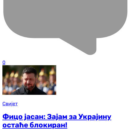
0
Свијет
Фицо јасан: Зајам за Украјину
остаће блокиран!