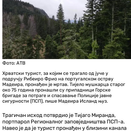
Фото:
АТВ
Хрватски турист, за којим се трагало од јуче у
подручју Рибеиро Фрио на португалском острву
Мадеира, пронађен је мртав. Тијело мушкарца старог
око 75 година пронашли су припадници Горске
бригаде за потраге и спасавање Полиције јавне
сигурности (ПСП), пише Мадеира Исланд њуз.
Трагичан исход потврдио је Тијаго Миранда,
портпарол Регионалног заповједништва ПСП-а.
Навео је да је турист пронађен у близини канала