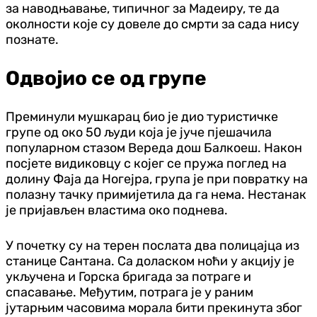
за наводњавање, типичног за Мадеиру, те да
околности које су довеле до смрти за сада нису
познате.
Одвојио се од групе
Преминули мушкарац био је дио туристичке
групе од око 50 људи која је јуче пјешачила
популарном стазом Вереда дош Балкоеш. Након
посјете видиковцу с којег се пружа поглед на
долину Фаја да Ногејра, група је при повратку на
полазну тачку примијетила да га нема. Нестанак
је пријављен властима око поднева.
У почетку су на терен послата два полицајца из
станице Сантана. Са доласком ноћи у акцију је
укључена и Горска бригада за потраге и
спасавање. Међутим, потрага је у раним
јутарњим часовима морала бити прекинута због