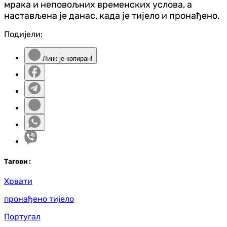
мрака и неповољних временских услова, а
настављена је данас, када је тијело и пронађено.
Подијели:
Линк је копиран!
Таг
ови
:
Хрвати
пронађено тијело
Португал