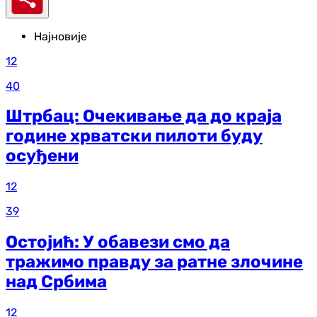
Најновије
12
40
Штрбац: Очекивање да до краја
године хрватски пилоти буду
осуђени
12
39
Остојић: У обавези смо да
тражимо правду за ратне злочине
над Србима
12