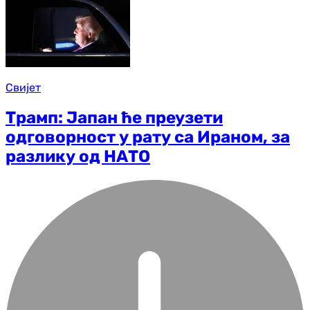
Свијет
Трамп: Јапан ће преузети
одговорност у рату са Ираном, за
разлику од НАТО