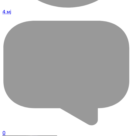
4 мј
0