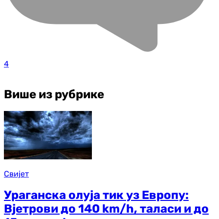
4
Више из рубрике
Свијет
Ураганска олуја тик уз Европу:
Вјетрови до 140 km/h, таласи и до