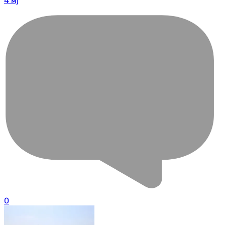
4 мј
0