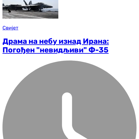
Свијет
Драма на небу изнад Ирана:
Погођен "невидљиви" Ф-35