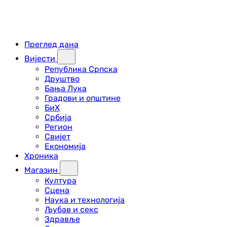
Преглед дана
Вијести
Република Српска
Друштво
Бања Лука
Градови и општине
БиХ
Србија
Регион
Свијет
Економија
Хроника
Магазин
Култура
Сцена
Наука и технологија
Љубав и секс
Здравље