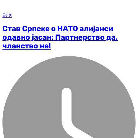
БиХ
Став Српске о НАТО алијанси
одавно јасан: Партнерство да,
чланство не!