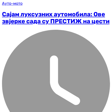
Ауто-мото
Сајам луксузних аутомобила: Ове
звјерке сада су ПРЕСТИЖ на цести