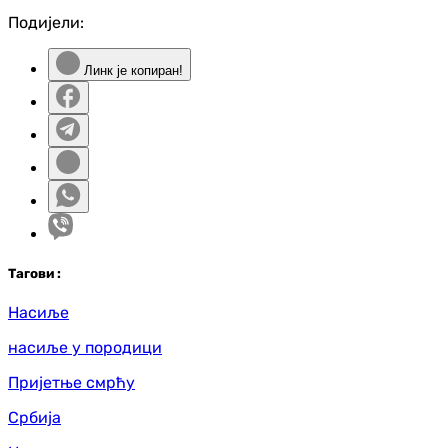
Подијели:
Линк је копиран!
Таг
ови
:
Насиље
насиље у породици
Пријетње смрћу
Србија