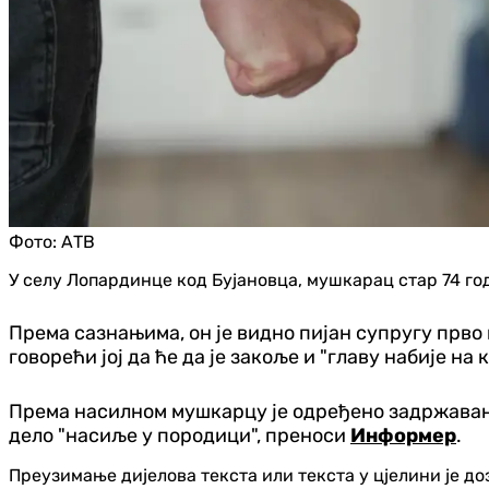
Фото:
АТВ
У селу Лопардинце код Бујановца, мушкарац стар 74 годи
Према сазнањима, он је видно пијан супругу прво г
говорећи јој да ће да је закоље и "главу набије на 
Према насилном мушкарцу је одређено задржавање 
дело "насиље у породици", преноси
Информер
.
Преузимање дијелова текста или текста у цјелини је д