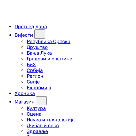
Преглед дана
Вијести
Република Српска
Друштво
Бања Лука
Градови и општине
БиХ
Србија
Регион
Свијет
Економија
Хроника
Магазин
Култура
Сцена
Наука и технологија
Љубав и секс
Здравље