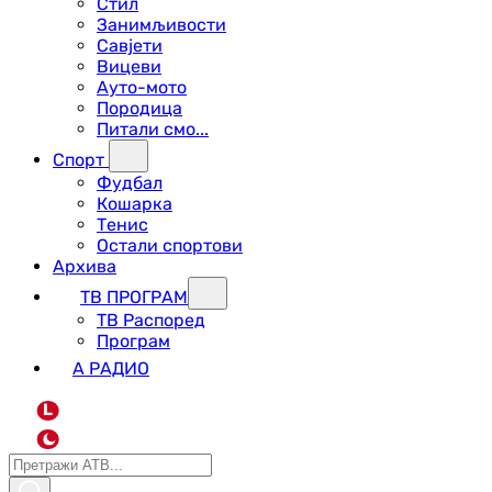
Стил
Занимљивости
Савјети
Вицеви
Ауто-мото
Породица
Питали смо...
Спорт
Фудбал
Кошарка
Тенис
Остали спортови
Архива
ТВ ПРОГРАМ
ТВ Распоред
Програм
А РАДИО
L