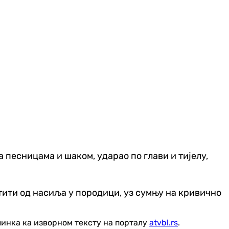
па песницама и шаком, ударао по глави и тијелу,
тити од насиља у породици, уз сумњу на кривично
линка ка изворном тексту на порталу
atvbl.rs
.