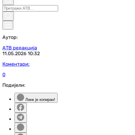
Аутор:
АТВ редакција
11.05.2026
10:32
Коментари:
0
Подијели:
Линк је копиран!