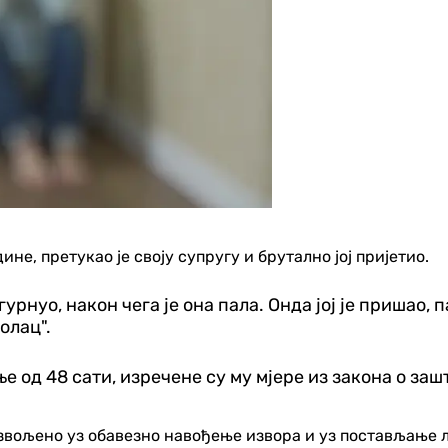
не, претукао је своју супругу и брутално јој пријетио.
урнуо, након чега је она пала. Онда јој је пришао, 
колац".
од 48 сати, изречене су му мјере из закона о заш
озвољено уз обавезно навођење извора и уз постављање 