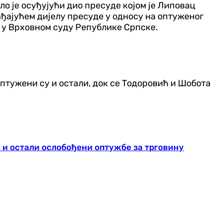
о је осуђујући дио пресуде којом је Липовац
ђајућем дијелу пресуде у односу на оптуженог
е у Врховном суду Републике Српске.
птужени су и остали, док се Тодоровић и Шобота
 и остали ослобођени оптужбе за трговину