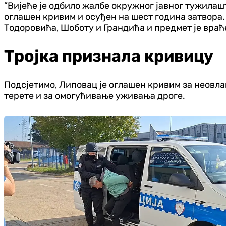
”Вијеће је одбило жалбе окружног јавног тужилаш
оглашен кривим и осуђен на шест година затвора.
Тодоровића, Шоботу и Грандића и предмет је враћ
Тројка признала кривицу
Подсјетимо, Липовац је оглашен кривим за неовла
терете и за омогућивање уживања дроге.