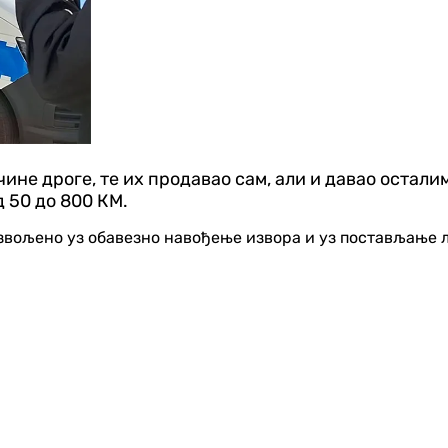
не дроге, те их продавао сам, али и давао осталим
д 50 до 800 КМ.
озвољено уз обавезно навођење извора и уз постављање 