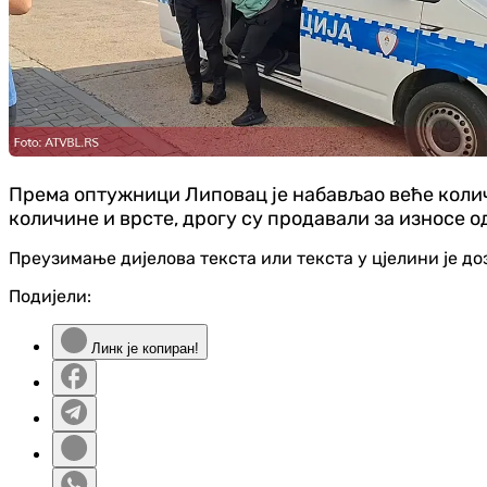
Према оптужници Липовац је набављао веће количи
количине и врсте, дрогу су продавали за износе о
Преузимање дијелова текста или текста у цјелини је д
Подијели:
Линк је копиран!