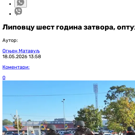
Липовцу шест година затвора, опту
Аутор:
Огњен Матавуљ
18.05.2026
13:58
Коментари:
0