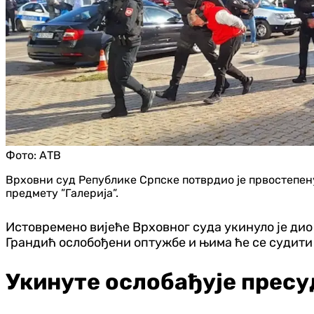
Фото:
АТВ
Врховни суд Републике Српске потврдио је првостепен
предмету ”Галерија”.
Истовремено вијеће Врховног суда укинуло је ди
Грандић ослобођени оптужбе и њима ће се судити
Укинуте ослобађује пресу