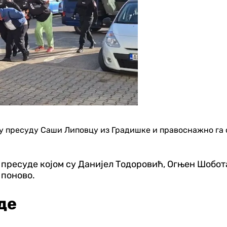
у пресуду Саши Липовцу из Градишке и правоснажно га о
о пресуде којом су Данијел Тодоровић, Огњен Шобо
 поново.
де