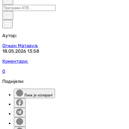
Аутор:
Огњен Матавуљ
18.05.2026
13:58
Коментари:
0
Подијели:
Линк је копиран!