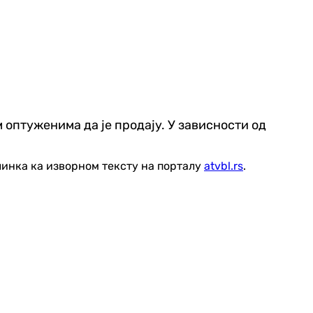
 оптуженима да је продају. У зависности од
линка ка изворном тексту на порталу
atvbl.rs
.