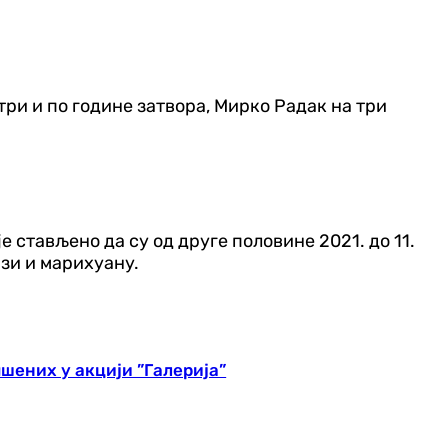
ри и по године затвора, Мирко Радак на три
је стављено да су од друге половине 2021. до 11.
зи и марихуану.
шених у акцији ”Галерија”