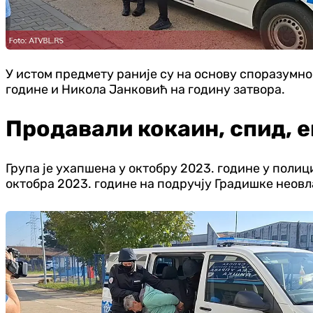
У истом предмету раније су на основу споразумн
године и Никола Јанковић на годину затвора.
Продавали кокаин, спид, 
Група је ухапшена у октобру 2023. године у полици
октобра 2023. године на подручју Градишке неовл