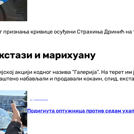
ог признања кривице осуђени Страхиња Дринић на т
екстази и марихуану
јској акцији кодног назива ”Галерија”. На терет им 
аштено набављали и продавали кокаин, спид, екста
Хроника
Подигнута оптужница против седам ухап