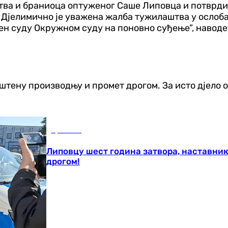
тва и браниоца оптуженог Саше Липовца и потврдил
 Дјелимично је уважена жалба тужилаштва у ослоба
ен суду Окружном суду на поновно суђење”, навод
штену производњу и промет дрогом. За исто дјело о
Хроника
Липовцу шест година затвора, наставник
дрогом!