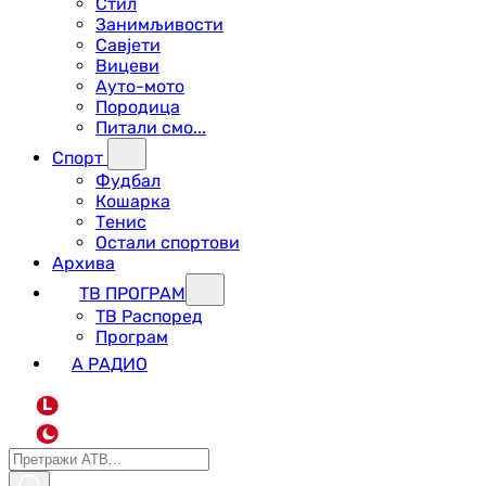
Стил
Занимљивости
Савјети
Вицеви
Ауто-мото
Породица
Питали смо...
Спорт
Фудбал
Кошарка
Тенис
Остали спортови
Архива
ТВ ПРОГРАМ
ТВ Распоред
Програм
А РАДИО
L