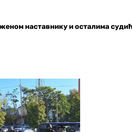
женом наставнику и осталима судић