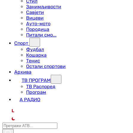
Стил
Занимљивости
Савјети
Вицеви
Ауто-мото
Породица
Питали смо...
Спорт
Фудбал
Кошарка
Тенис
Остали спортови
Архива
ТВ ПРОГРАМ
ТВ Распоред
Програм
А РАДИО
L