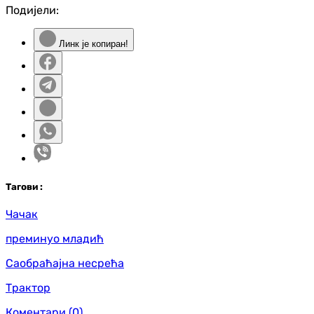
Подијели:
Линк је копиран!
Таг
ови
:
Чачак
преминуо младић
Саобраћајна несрећа
Трактор
Коментари
(0)