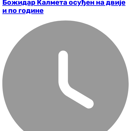
Божидар Калмета осуђен на двије
и по године