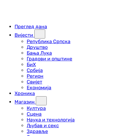
Преглед дана
Вијести
Република Српска
Друштво
Бања Лука
Градови и општине
БиХ
Србија
Регион
Свијет
Економија
Хроника
Магазин
Култура
Сцена
Наука и технологија
Љубав и секс
Здравље