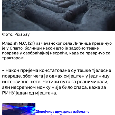
Фото:
Pixabay
Младић М.С. (21) из чачанског села Липница преминуо
је у Општој болници након што је задобио тешке
повреде у саобраћајној несрећи, када се преврнуо са
трактором!
- Након пријема констатоване су тешке тјелесне
повреде, због чега је одмах смјештен у јединицу
интензивне његе. Четири пута га реанимирали,
али несрећном момку није било спаса, каже за
РИНУ један од мјештана.
Србија
Дјевојчицу другарица избола по