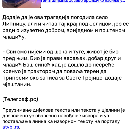
гениталијама: Језиво вршњачко насиље у
Бујановцу
Додаје да је ова трагедија погодила село
Липницу, али и читав тај крај под Јелицом, јер се
ради о изузетно добром, вриједном и поштеном
младићу.
- Сви смо нијеми од шока и туге, живот је био
пред њим. Био је прави весељак, добар друг и
младић Баш синоћ кад је дошло до несреће
кренуо је трактором да поваља терен да
припреми око записа за Свете Тројице, додаје
мјештанин.
(Телеграф.рс)
Преузимање дијелова текста или текста у цјелини је
дозвољено уз обавезно навођење извора и уз
постављање линка ка изворном тексту на порталу
atvbl.rs
.