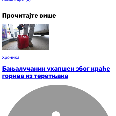
Прочитајте више
Хроника
Бањалучанин ухапшен због крађе
горива из теретњака