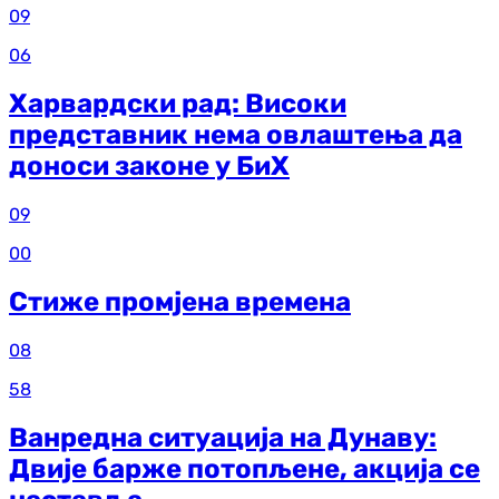
09
06
Харвардски рад: Високи
представник нема овлаштења да
доноси законе у БиХ
09
00
Стиже промјена времена
08
58
Ванредна ситуација на Дунаву:
Двије барже потопљене, акција се