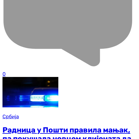
0
Србија
Радница у Пошти правила мањак,
па покушала новцем клијената да