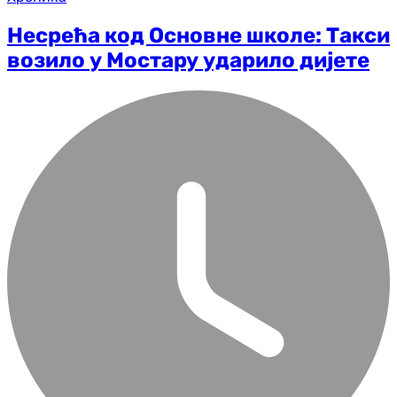
Несрећа код Основне школе: Такси
возило у Мостару ударило дијете