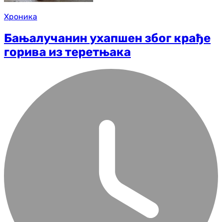
Хроника
Бањалучанин ухапшен због крађе
горива из теретњака