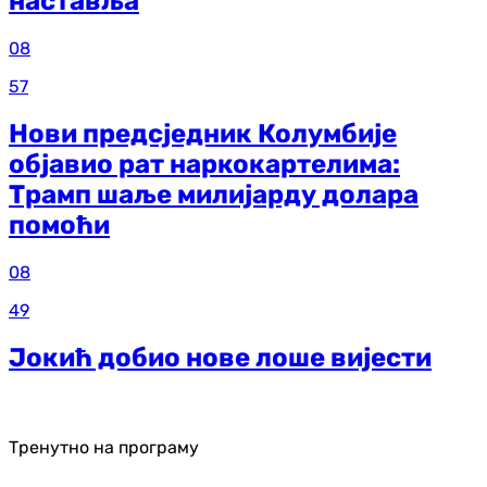
наставља
08
57
Нови предсједник Колумбије
објавио рат наркокартелима:
Трамп шаље милијарду долара
помоћи
08
49
Јокић добио нове лоше вијести
Тренутно на програму