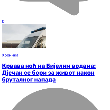
0
Хроника
Крвава ноћ на Бијелим водама:
Дјечак се бори за живот након
бруталног напада