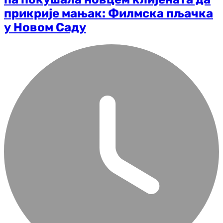
прикрије мањак: Филмска пљачка
у Новом Саду