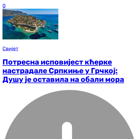
0
Свијет
Потресна исповијест кћерке
настрадале Српкиње у Грчкој:
Душу је оставила на обали мора