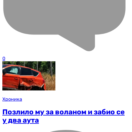
0
Хроника
Позлило му за воланом и забио се
у два аута