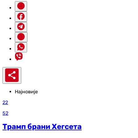
Најновије
22
52
Трамп брани Хегсета