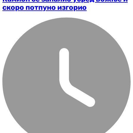
скоро потпуно изгорио