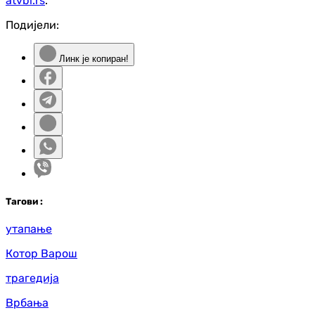
atvbl.rs
.
Подијели:
Линк је копиран!
Таг
ови
:
утапање
Котор Варош
трагедија
Врбања