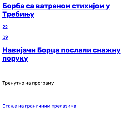
Борба са ватреном стихијом у
Требињу
22
09
Навијачи Борца послали снажну
поруку
Тренутно на програму
Стање на граничним прелазима