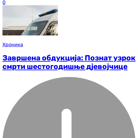
0
Хроника
Завршена обдукција: Познат узрок
смрти шестогодишње дјевојчице