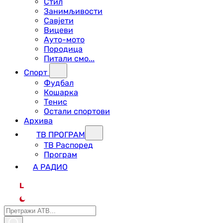
Стил
Занимљивости
Савјети
Вицеви
Ауто-мото
Породица
Питали смо...
Спорт
Фудбал
Кошарка
Тенис
Остали спортови
Архива
ТВ ПРОГРАМ
ТВ Распоред
Програм
А РАДИО
L