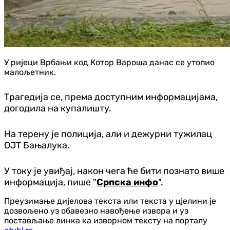
У ријеци Врбањи код Котор Вароша данас се утопио
малољетник.
Трагедија се, према доступним информацијама,
догодила на купалишту.
На терену је полиција, али и дежурни тужилац
ОЈТ Бањалука.
У току је увиђај, након чега ће бити познато више
информација, пише "
Српска инфо
".
Преузимање дијелова текста или текста у цјелини је
дозвољено уз обавезно навођење извора и уз
постављање линка ка изворном тексту на порталу