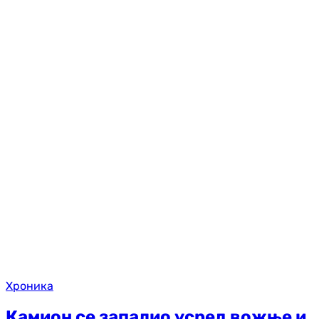
Хроника
Камион се запалио усред вожње и