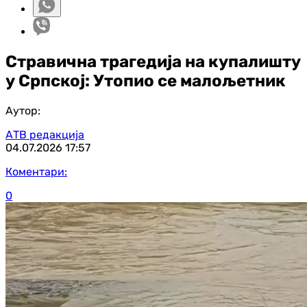
Стравична трагедија на купалишту
у Српској: Утопио се малољетник
Аутор:
АТВ редакција
04.07.2026
17:57
Коментари:
0