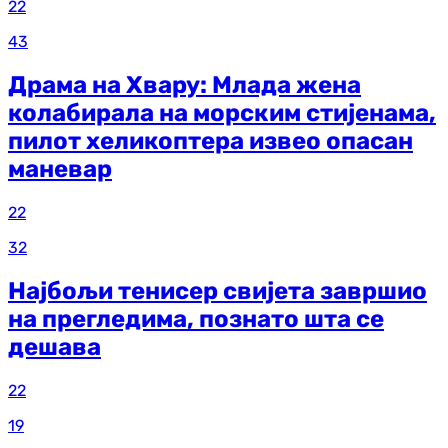
22
43
Драма на Хвару: Млада жена
колабирала на морским стијенама,
пилот хеликоптера извео опасан
маневар
22
32
Најбољи тенисер свијета завршио
на прегледима, познато шта се
дешава
22
19