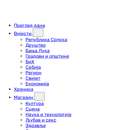
Преглед дана
Вијести
Република Српска
Друштво
Бања Лука
Градови и општине
БиХ
Србија
Регион
Свијет
Економија
Хроника
Магазин
Култура
Сцена
Наука и технологија
Љубав и секс
Здравље