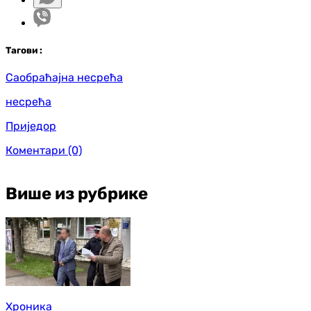
Таг
ови
:
Саобраћајна несрећа
несрећа
Приједор
Коментари
(0)
Више из рубрике
Хроника