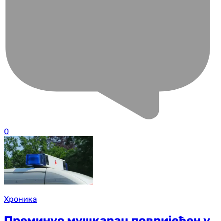
0
Хроника
Преминуо мушкарац повријеђен у