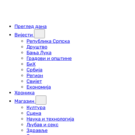
Преглед дана
Вијести
Република Српска
Друштво
Бања Лука
Градови и општине
БиХ
Србија
Регион
Свијет
Економија
Хроника
Магазин
Култура
Сцена
Наука и технологија
Љубав и секс
Здравље