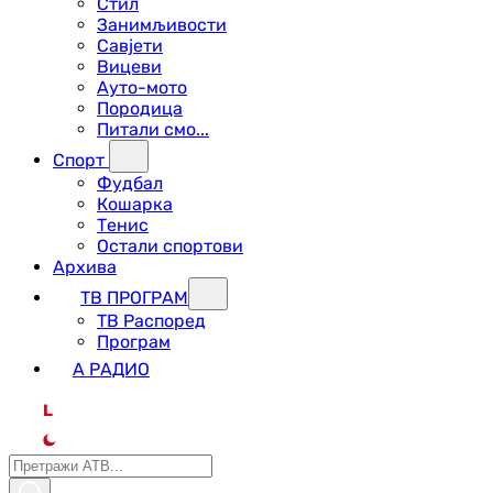
Стил
Занимљивости
Савјети
Вицеви
Ауто-мото
Породица
Питали смо...
Спорт
Фудбал
Кошарка
Тенис
Остали спортови
Архива
ТВ ПРОГРАМ
ТВ Распоред
Програм
А РАДИО
L