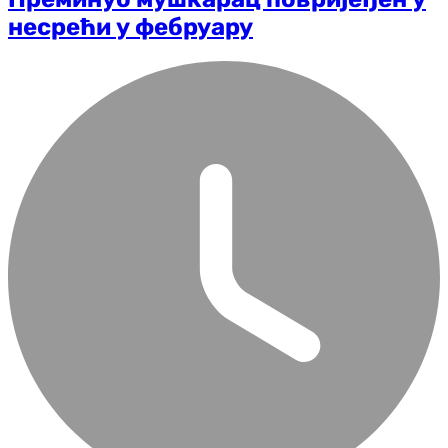
несрећи у фебруару