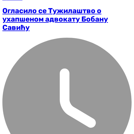
Огласило се Тужилаштво о
ухапшеном адвокату Бобану
Савићу