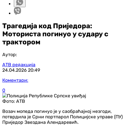
Трагедија код Приједора:
Моториста погинуо у судару с
трактором
Аутор:
АТВ редакција
24.04.2026
20:49
Коментари:
0
Фото:
АТВ
Возач мопеда погинуо је у саобраћајној незгоди,
потврдила је Срни портпарол Полицијске управе (ПУ)
Приједор Звездана Алендаревић.