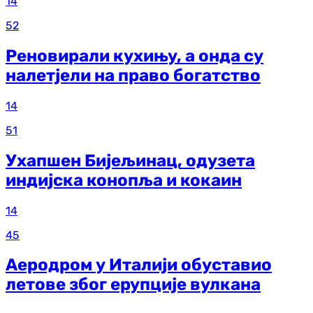
14
52
Реновирали кухињу, а онда су
налетјели на право богатство
14
51
Ухапшен Бијељинац, одузета
индијска конопља и кокаин
14
45
Аеродром у Италији обуставио
летове због ерупције вулкана