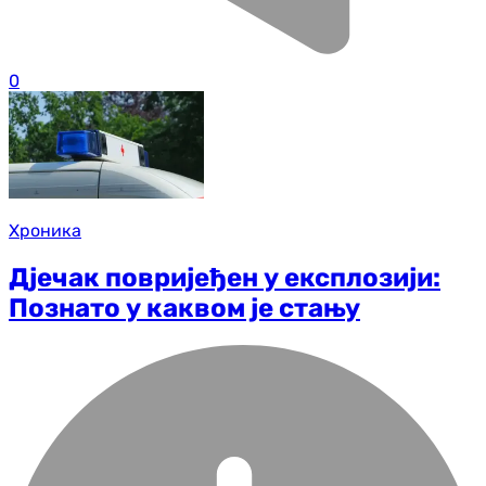
0
Хроника
Дјечак повријеђен у експлозији:
Познато у каквом је стању