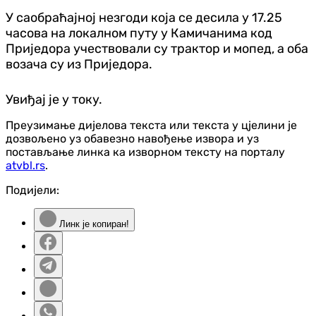
У саобраћајној незгоди која се десила у 17.25
часова на локалном путу у Камичанима код
Приједора учествовали су трактор и мопед, а оба
возача су из Приједора.
Увиђај је у току.
Преузимање дијелова текста или текста у цјелини је
дозвољено уз обавезно навођење извора и уз
постављање линка ка изворном тексту на порталу
atvbl.rs
.
Подијели:
Линк је копиран!