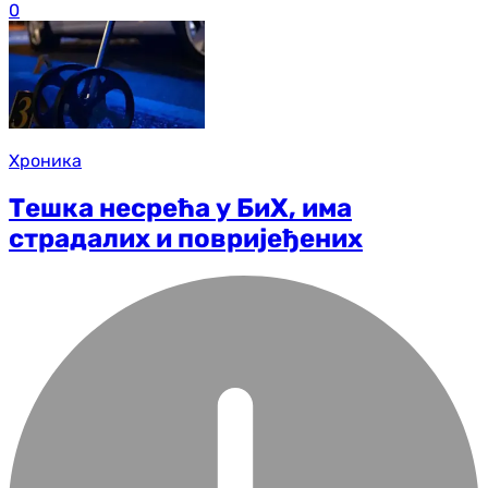
0
Хроника
Тешка несрећа у БиХ, има
страдалих и повријеђених