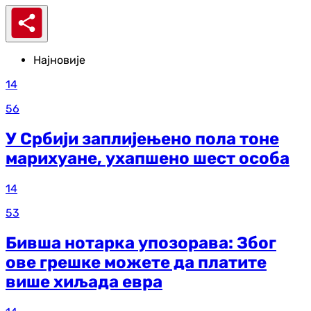
Најновије
14
56
У Србији заплијењено пола тоне
марихуане, ухапшено шест особа
14
53
Бивша нотарка упозорава: Због
ове грешке можете да платите
више хиљада евра