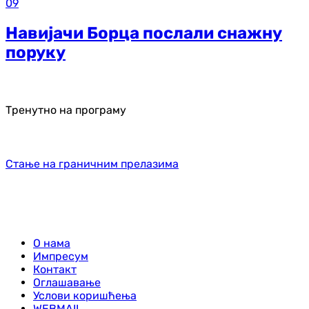
09
Навијачи Борца послали снажну
поруку
Тренутно на програму
Стање на граничним прелазима
О нама
Импресум
Контакт
Оглашавање
Услови коришћења
WEBMAIL