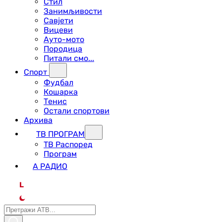
Стил
Занимљивости
Савјети
Вицеви
Ауто-мото
Породица
Питали смо...
Спорт
Фудбал
Кошарка
Тенис
Остали спортови
Архива
ТВ ПРОГРАМ
ТВ Распоред
Програм
А РАДИО
L