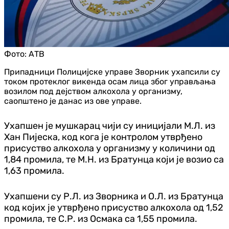
Фото:
АТВ
Припадници Полицијске управе Зворник ухапсили су
током протеклог викенда осам лица због управљања
возилом под дејством алкохола у организму,
саопштено је данас из ове управе.
Ухапшен је мушкарац чији су иницијали М.Л. из
Хан Пијеска, код кога је контролом утврђено
присуство алкохола у организму у количини од
1,84 промила, те М.Н. из Братунца који је возио са
1,63 промила.
Ухапшени су Р.Л. из Зворника и О.Л. из Братунца
код којих је утврђено присуство алкохола од 1,52
промила, те С.Р. из Осмака са 1,55 промила.