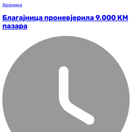
Хроника
Благајница проневјерила 9.000 КМ
пазара