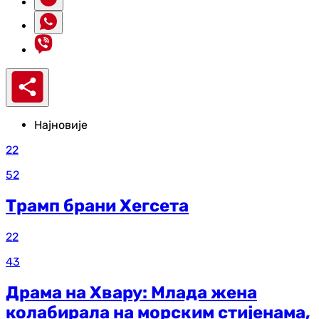
Најновије
22
52
Трамп брани Хегсета
22
43
Драма на Хвару: Млада жена
колабирала на морским стијенама,