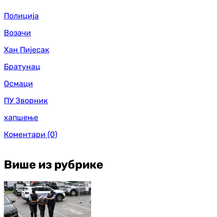
Полиција
Возачи
Хан Пијесак
Братунац
Осмаци
ПУ Зворник
хапшење
Коментари
(0)
Више из рубрике