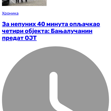
Хроника
За непуних 40 минута опљачкао
четири објекта: Бањалучанин
предат ОЈТ