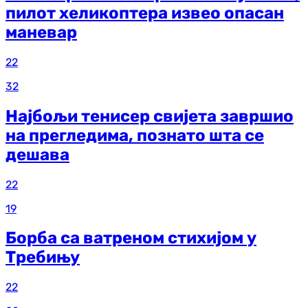
пилот хеликоптера извео опасан
маневар
22
32
Најбољи тенисер свијета завршио
на прегледима, познато шта се
дешава
22
19
Борба са ватреном стихијом у
Требињу
22