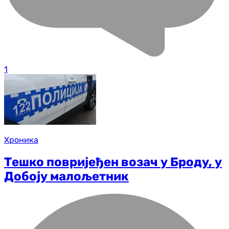
1
Хроника
Тешко повријеђен возач у Броду, у
Добоју малољетник