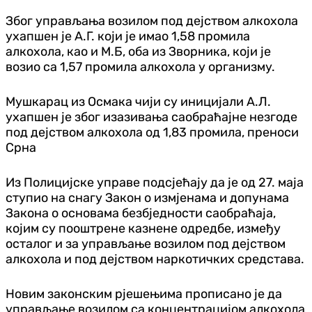
Због управљања возилом под дејством алкохола
ухапшен је А.Г. који је имао 1,58 промила
алкохола, као и М.Б, оба из Зворника, који је
возио са 1,57 промила алкохола у организму.
Мушкарац из Осмака чији су иницијали А.Л.
ухапшен је због изазивања саобраћајне незгоде
под дејством алкохола од 1,83 промила, преноси
Срна
Из Полицијске управе подсјећају да је од 27. маја
ступио на снагу Закон о измјенама и допунама
Закона о основама безбједности саобраћаја,
којим су пооштрене казнене одредбе, између
осталог и за управљање возилом под дејством
алкохола и под дејством наркотичких средстава.
Новим законским рјешењима прописано је да
управљање возилом са концентрацијом алкохола