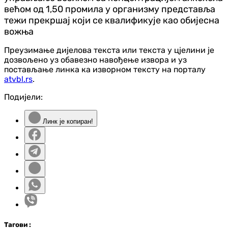
већом од 1,50 промила у организму представља
тежи прекршај који се квалификује као обијесна
вожња
Преузимање дијелова текста или текста у цјелини је
дозвољено уз обавезно навођење извора и уз
постављање линка ка изворном тексту на порталу
atvbl.rs
.
Подијели:
Линк је копиран!
Таг
ови
: