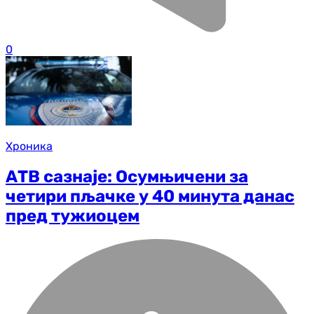
0
Хроника
АТВ сазнаје: Осумњичени за
четири пљачке у 40 минута данас
пред тужиоцем