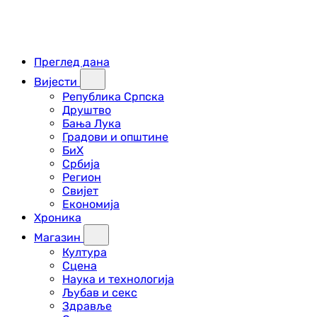
Преглед дана
Вијести
Република Српска
Друштво
Бања Лука
Градови и општине
БиХ
Србија
Регион
Свијет
Економија
Хроника
Магазин
Култура
Сцена
Наука и технологија
Љубав и секс
Здравље