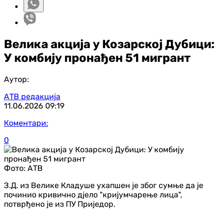
Велика акција у Козарској Дубици:
У комбију пронађен 51 мигрант
Аутор:
АТВ редакција
11.06.2026
09:19
Коментари:
0
Фото:
АТВ
З.Д. из Велике Кладуше ухапшен је због сумње да је
починио кривично дјело "кријумчарење лица",
потврђено је из ПУ Приједор.