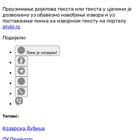
Преузимање дијелова текста или текста у цјелини је
дозвољено уз обавезно навођење извора и уз
постављање линка ка изворном тексту на порталу
atvbl.rs
.
Подијели:
Линк је копиран!
Таг
ови
:
Козарска Дубица
ПУ Приједор