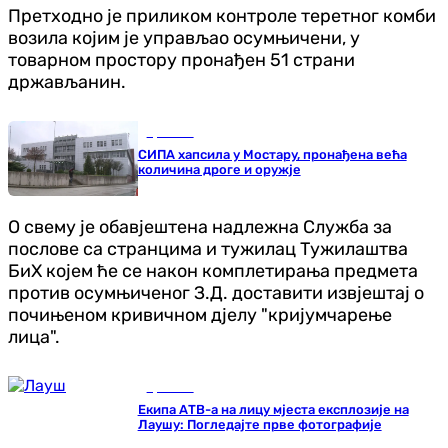
Претходно је приликом контроле теретног комби
возила којим је управљао осумњичени, у
товарном простору пронађен 51 страни
држављанин.
Хроника
СИПА хапсила у Мостару, пронађена већа
количина дроге и оружје
О свему је обавјештена надлежна Служба за
послове са странцима и тужилац Тужилаштва
БиХ којем ће се након комплетирања предмета
против осумњиченог З.Д. доставити извјештај о
почињеном кривичном дјелу "кријумчарење
лица".
Хроника
Екипа АТВ-а на лицу мјеста експлозије на
Лаушу: Погледајте прве фотографије