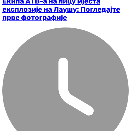
Екипа АТВ-а на лицу мјеста
експлозије на Лаушу: Погледајте
прве фотографије