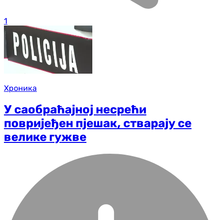
1
Хроника
У саобраћајној несрећи
повријеђен пјешак, стварају се
велике гужве