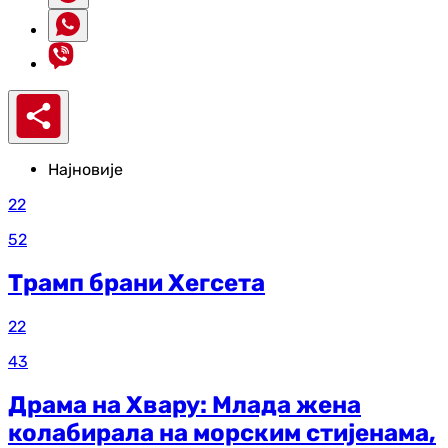
Најновије
22
52
Трамп брани Хегсета
22
43
Драма на Хвару: Млада жена
колабирала на морским стијенама,