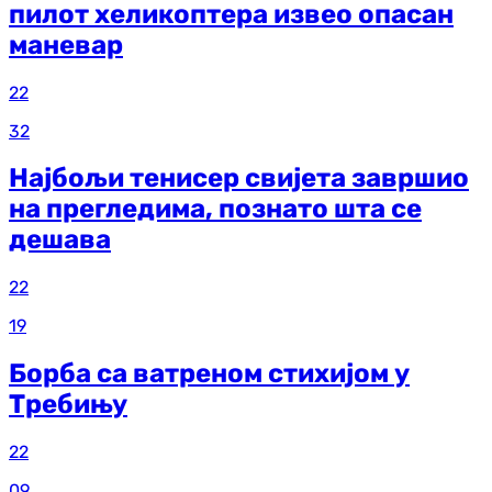
пилот хеликоптера извео опасан
маневар
22
32
Најбољи тенисер свијета завршио
на прегледима, познато шта се
дешава
22
19
Борба са ватреном стихијом у
Требињу
22
09