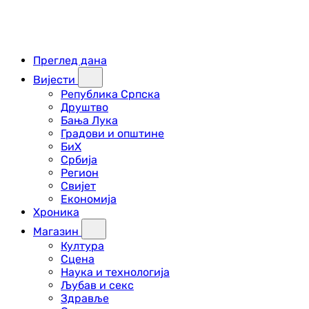
Преглед дана
Вијести
Република Српска
Друштво
Бања Лука
Градови и општине
БиХ
Србија
Регион
Свијет
Економија
Хроника
Магазин
Култура
Сцена
Наука и технологија
Љубав и секс
Здравље