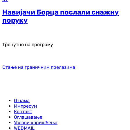
Навијачи Борца послали снажну
поруку
Тренутно на програму
Стање на граничним прелазима
О нама
Импресум
Контакт
Оглашавање
Услови коришћења
WEBMAIL