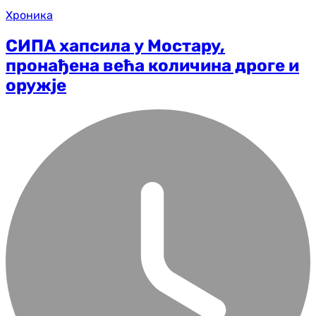
Хроника
СИПА хапсила у Мостару,
пронађена већа количина дроге и
оружје