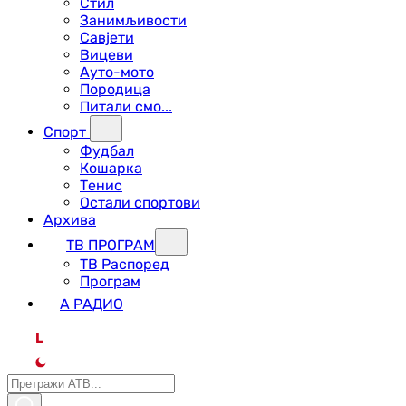
Стил
Занимљивости
Савјети
Вицеви
Ауто-мото
Породица
Питали смо...
Спорт
Фудбал
Кошарка
Тенис
Остали спортови
Архива
ТВ ПРОГРАМ
ТВ Распоред
Програм
А РАДИО
L