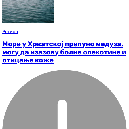
Регион
Море у Хрватској препуно медуза,
могу да изазову болне опекотине и
отицање коже