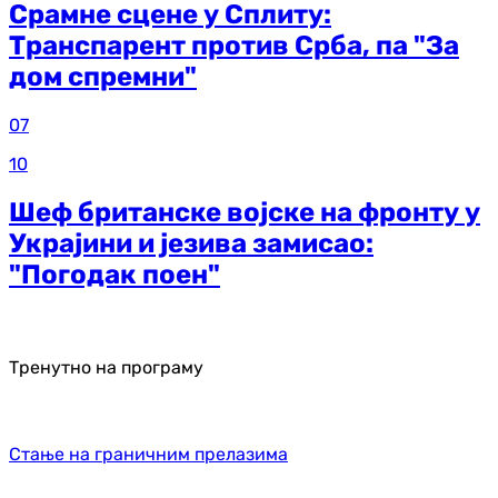
Срамне сцене у Сплиту:
Транспарент против Срба, па "За
дом спремни"
07
10
Шеф британске војске на фронту у
Украјини и језива замисао:
"Погодак поен"
Тренутно на програму
Стање на граничним прелазима