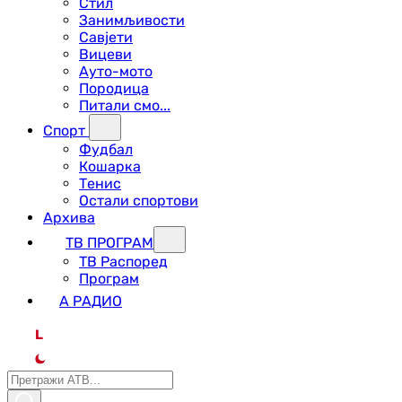
Стил
Занимљивости
Савјети
Вицеви
Ауто-мото
Породица
Питали смо...
Спорт
Фудбал
Кошарка
Тенис
Остали спортови
Архива
ТВ ПРОГРАМ
ТВ Распоред
Програм
А РАДИО
L