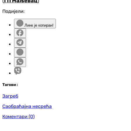
(
ГП Маљевац
)
Подијели:
Линк је копиран!
Таг
ови
:
Загреб
Саобраћајна несрећа
Коментари
(0)