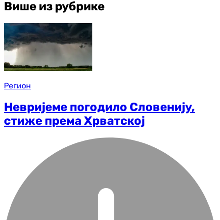
Више из рубрике
Регион
Невријеме погодило Словенију,
стиже према Хрватској