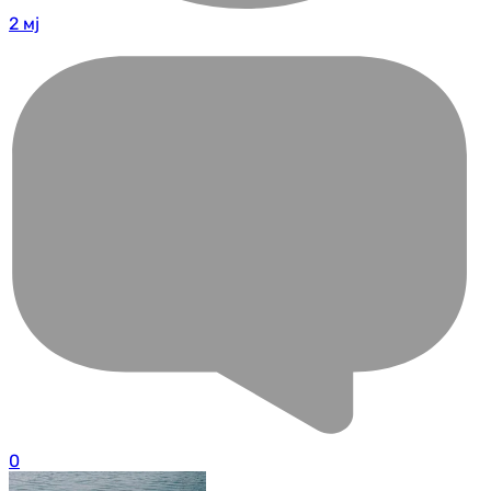
2 мј
0