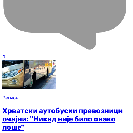
0
Регион
Хрватски аутобуски превозници
очајни: "Никад није било овако
лоше"