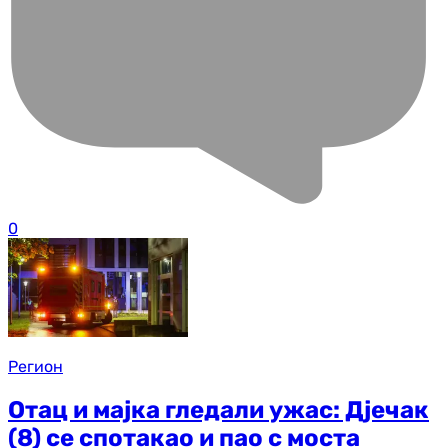
0
Регион
Отац и мајка гледали ужас: Д‌јечак
(8) се спотакао и пао с моста