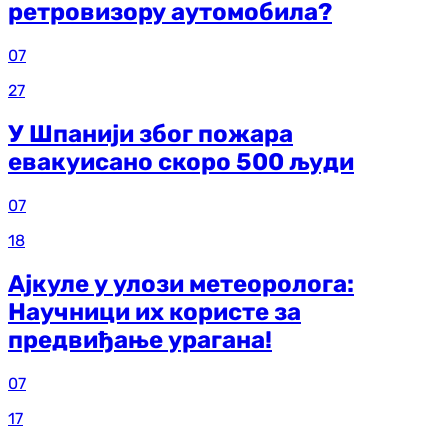
ретровизору аутомобила?
07
27
У Шпанији због пожара
евакуисано скоро 500 људи
07
18
Ајкуле у улози метеоролога:
Научници их користе за
предвиђање урагана!
07
17