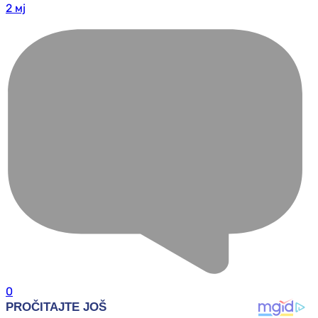
2 мј
0