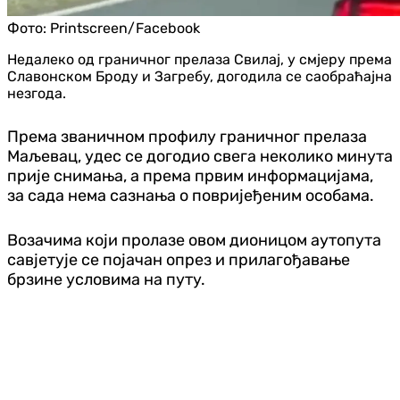
Фото:
Printscreen/Facebook
Недалеко од граничног прелаза Свилај, у смјеру према
Славонском Броду и Загребу, догодила се саобраћајна
незгода.
Према званичном профилу граничног прелаза
Маљевац, удес се догодио свега неколико минута
прије снимања, а према првим информацијама,
за сада нема сазнања о повријеђеним особама.
Возачима који пролазе овом дионицом аутопута
савјетује се појачан опрез и прилагођавање
брзине условима на путу.