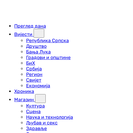
Преглед дана
Вијести
Република Српска
Друштво
Бања Лука
Градови и општине
БиХ
Србија
Регион
Свијет
Економија
Хроника
Магазин
Култура
Сцена
Наука и технологија
Љубав и секс
Здравље