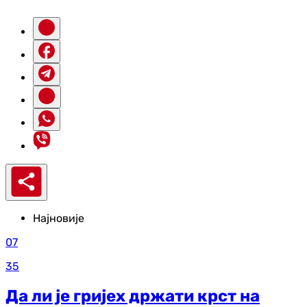
Најновије
07
35
Да ли је гријех држати крст на