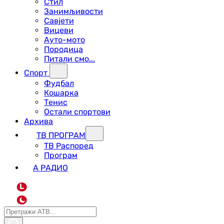
Стил
Занимљивости
Савјети
Вицеви
Ауто-мото
Породица
Питали смо...
Спорт
Фудбал
Кошарка
Тенис
Остали спортови
Архива
ТВ ПРОГРАМ
ТВ Распоред
Програм
А РАДИО
L