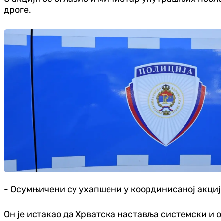
дроге.
- Осумњичени су ухапшени у координисаној акцији 
Он је истакао да Хрватска наставља системски и 