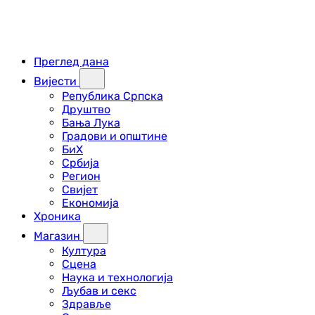
Преглед дана
Вијести
Република Српска
Друштво
Бања Лука
Градови и општине
БиХ
Србија
Регион
Свијет
Економија
Хроника
Магазин
Култура
Сцена
Наука и технологија
Љубав и секс
Здравље