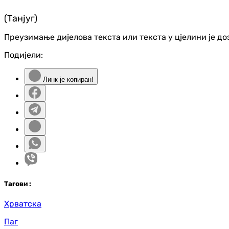
(Танјуг)
Преузимање дијелова текста или текста у цјелини је д
Подијели:
Линк је копиран!
Таг
ови
:
Хрватска
Паг