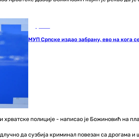
Друштво
МУП Српске издао забрану, ево на кога с
хрватске полиције - написао је Божиновић на плат
одлучно да сузбија криминал повезан са дрогама и 