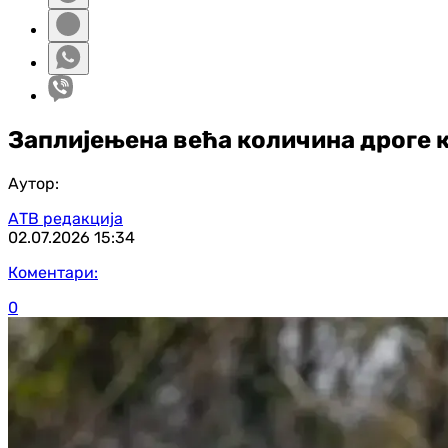
Заплијењена већа количина дроге к
Аутор:
АТВ редакција
02.07.2026
15:34
Коментари:
0