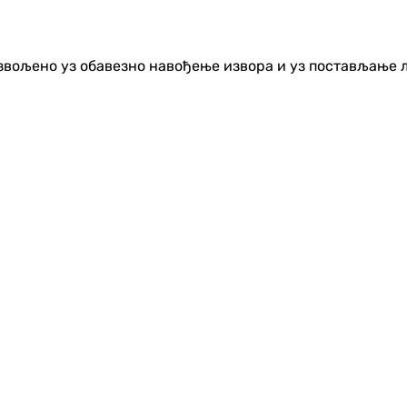
озвољено уз обавезно навођење извора и уз постављање 