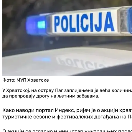
Фото:
МУП Хрватске
У Хрватској, на острву Паг заплијењена је већа колич
да препродају дрогу на љетним забавама.
Како наводи портал Индекс, ријеч је о акцији хрв
туристичке сезоне и фестивалских догађања на П
О акцији се огласио и министар унутрашњих посло