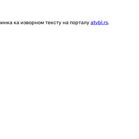
линка ка изворном тексту на порталу
atvbl.rs
.