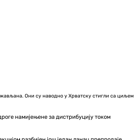
држављана. Они су наводно у Хрватску стигли са циљем
е дроге намијењене за дистрибуцију током
акцијом разбијен још један ланац препродаје