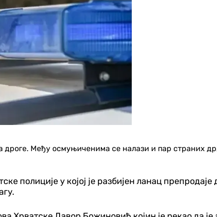
ина дроге. Међу осмуњиченима се налази и пар страних 
атске полиције у којој је разбијен ланац препродај
агу.
ва Хрватске Давор Божиновић којин је рекао да је 