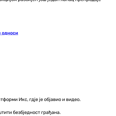
е односи
форми Икс, гдје је објавио и видео.
штити безбједност грађана.