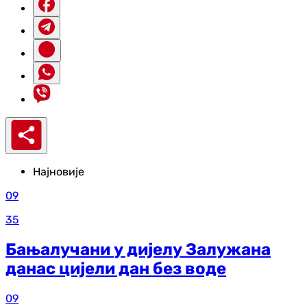
Најновије
09
35
Бањалучани у дијелу Залужана
данас цијели дан без воде
09