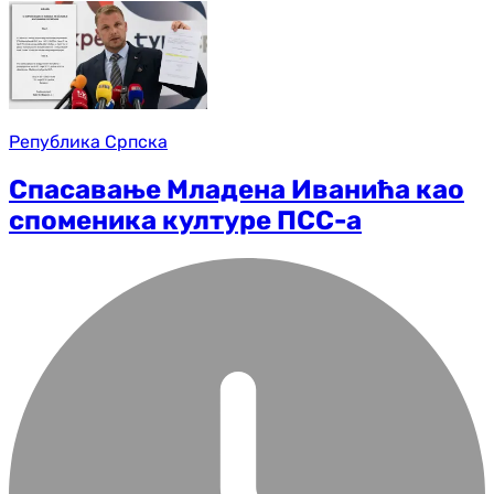
Република Српска
Спасавање Младена Иванића као
споменика културе ПСС-а