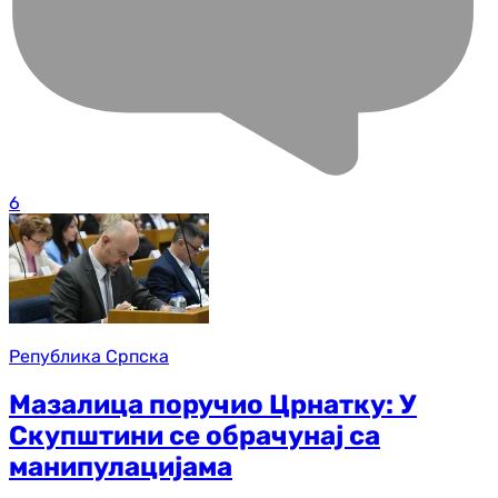
6
Република Српска
Мазалица поручио Црнатку: У
Скупштини се обрачунај са
манипулацијама