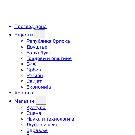
Преглед дана
Вијести
Република Српска
Друштво
Бања Лука
Градови и општине
БиХ
Србија
Регион
Свијет
Економија
Хроника
Магазин
Култура
Сцена
Наука и технологија
Љубав и секс
Здравље