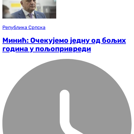
Република Српска
Минић: Очекујемо једну од бољих
година у пољопривреди