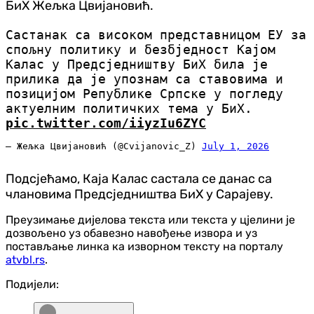
БиХ Жељка Цвијановић.
Састанак са високом представницом ЕУ за
спољну политику и безбједност Kајом
Kалас у Предсједништву БиХ била је
прилика да је упознам са ставовима и
позицијом Републике Српске у погледу
актуелним политичких тема у БиХ.
pic.twitter.com/iiyzIu6ZYC
— Жељка Цвијановић (@Cvijanovic_Z)
July 1, 2026
Подсјећамо, Каја Калас састала се данас са
члановима Предсједништва БиХ у Сарајеву.
Преузимање дијелова текста или текста у цјелини је
дозвољено уз обавезно навођење извора и уз
постављање линка ка изворном тексту на порталу
atvbl.rs
.
Подијели: