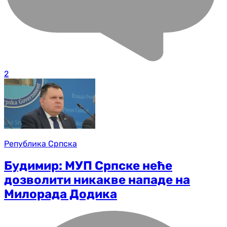
2
Република Српска
Будимир: МУП Српске неће
дозволити никакве нападе на
Милорада Додика