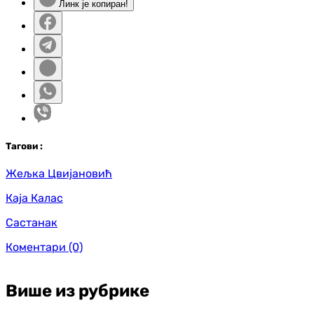
Линк је копиран!
Таг
ови
:
Жељка Цвијановић
Каја Калас
Састанак
Коментари
(0)
Више из рубрике