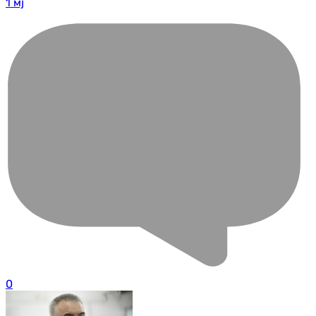
1 мј
0