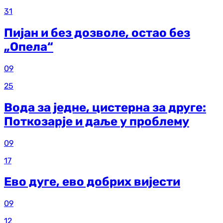
31
Пијан и без дозволе, остао без
„Опела“
09
25
Вода за једне, цистерна за друге:
Поткозарје и даље у проблему
09
17
Ево дуге, ево добрих вијести
09
12