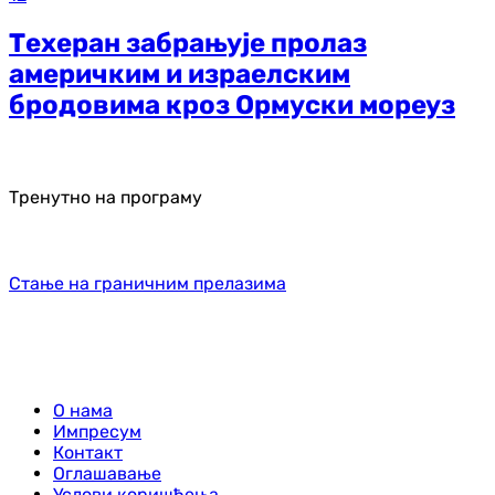
Техеран забрањује пролаз
америчким и израелским
бродовима кроз Ормуски мореуз
Тренутно на програму
Стање на граничним прелазима
О нама
Импресум
Контакт
Оглашавање
Услови коришћења