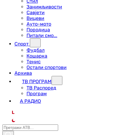
Стил
Занимљивости
Савјети
Вицеви
Ауто-мото
Породица
Питали смо...
Спорт
Фудбал
Кошарка
Тенис
Остали спортови
Архива
ТВ ПРОГРАМ
ТВ Распоред
Програм
А РАДИО
L