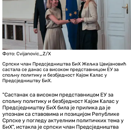
Фото:
Cvijanovic_Z/X
Српски члан Предсједништва БиХ Жељка Цвијановић
састала се данас са високом представницом ЕУ за
спољну политику и безбједност Кајом Kалас у
Предсједништву БиХ.
"Састанак са високом представницом ЕУ за
спољну политику и безбједност Кајом Kалас у
Предсједништву БиХ била је прилика да је
упознам са ставовима и позицијом Републике
Српске у погледу актуелним политичких тема у
БиХ", истакла је српски члан Предсједништва