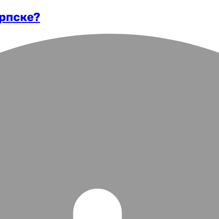
рпске?