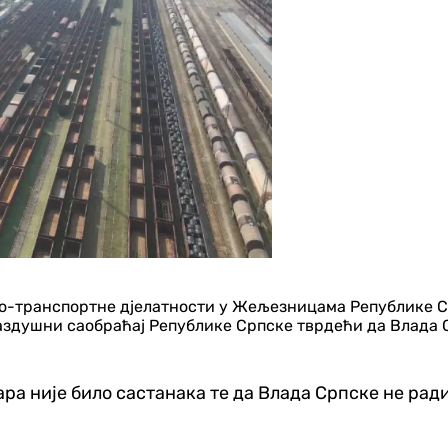
но-транспортне д‌јелатности у Жељезницама Републике 
аздушни саобраћај Републике Српске тврдећи да Влада 
ара није било састанака те да Влада Српске не рад