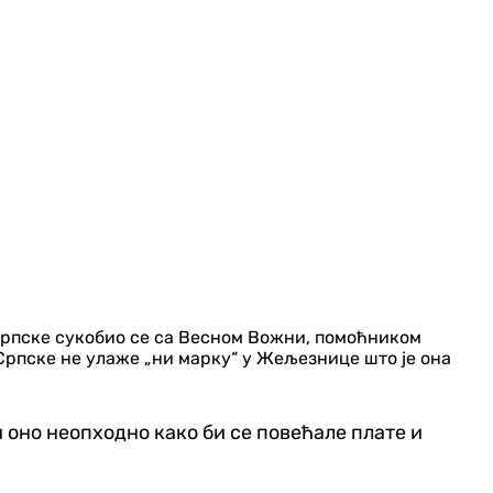
Српске сукобио се са Весном Вожни, помоћником
Српске не улаже „ни марку“ у Жељезнице што је она
и оно неопходно како би се повећале плате и