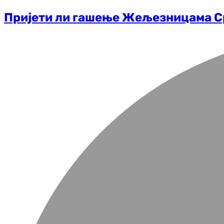
Пријети ли гашење Жељезницама С