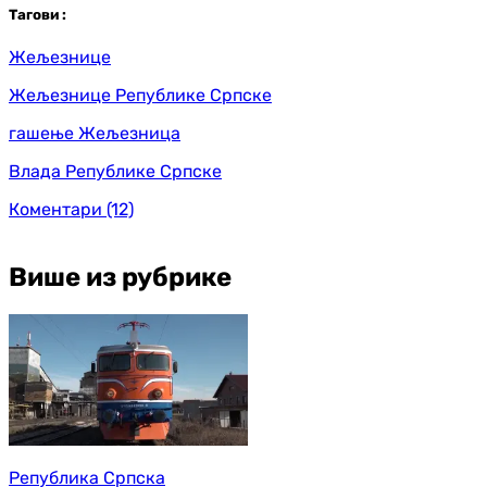
Таг
ови
:
Жељезнице
Жељезнице Републике Српске
гашење Жељезница
Влада Републике Српске
Коментари
(12)
Више из рубрике
Република Српска