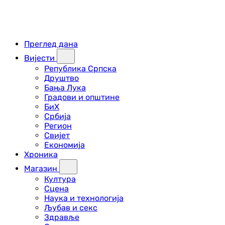
Преглед дана
Вијести
Република Српска
Друштво
Бања Лука
Градови и општине
БиХ
Србија
Регион
Свијет
Економија
Хроника
Магазин
Култура
Сцена
Наука и технологија
Љубав и секс
Здравље