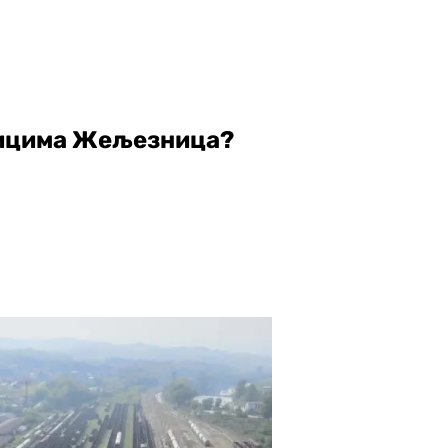
дницима Жељезница?