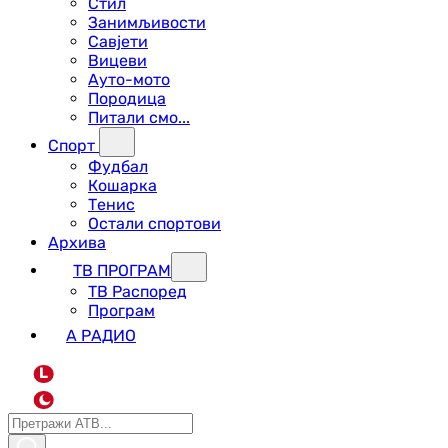
Стил
Занимљивости
Савјети
Вицеви
Ауто-мото
Породица
Питали смо...
Спорт
Фудбал
Кошарка
Тенис
Остали спортови
Архива
ТВ ПРОГРАМ
ТВ Распоред
Програм
А РАДИО
L