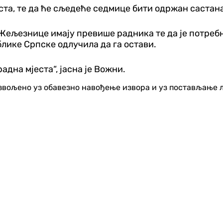
еста, те да ће сљедеће седмице бити одржан састан
 Жељезнице имају превише радника те да је потребн
блике Српске одлучила да га остави.
адна мјеста“, јасна је Вожни.
озвољено уз обавезно навођење извора и уз постављање 