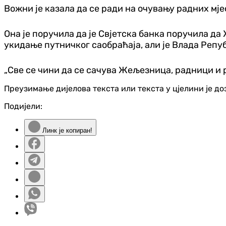
Вожни је казала да се ради на очувању радних мј
Она је поручила да је Свјетска банка поручила да
укидање путничког саобраћаја, али је Влада Репу
„Све се чини да се сачува Жељезница, радници и р
Преузимање дијелова текста или текста у цјелини је д
Подијели:
Линк је копиран!