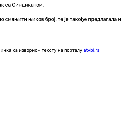
ак са Синдикатом.
о смањити њихов број, те је такође предлагала и
линка ка изворном тексту на порталу
atvbl.rs
.